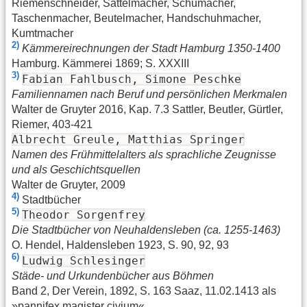
Riemenschneider, Sattelmacher, Schumacher,
Taschenmacher, Beutelmacher, Handschuhmacher,
Kumtmacher
2)
Kämmereirechnungen der Stadt Hamburg 1350-1400
Hamburg. Kämmerei 1869; S. XXXIII
3)
Fabian Fahlbusch, Simone Peschke
Familiennamen nach Beruf und persönlichen Merkmalen
Walter de Gruyter 2016, Kap. 7.3 Sattler, Beutler, Gürtler,
Riemer, 403-421
Albrecht Greule, Matthias Springer
Namen des Frühmittelalters als sprachliche Zeugnisse
und als Geschichtsquellen
Walter de Gruyter, 2009
4)
Stadtbücher
5)
Theodor Sorgenfrey
Die Stadtbücher von Neuhaldensleben (ca. 1255-1463)
O. Hendel, Haldensleben 1923, S. 90, 92, 93
6)
Ludwig Schlesinger
Städe- und Urkundenbücher aus Böhmen
Band 2, Der Verein, 1892, S. 163 Saaz, 11.02.1413 als
»pannifex magister civium«