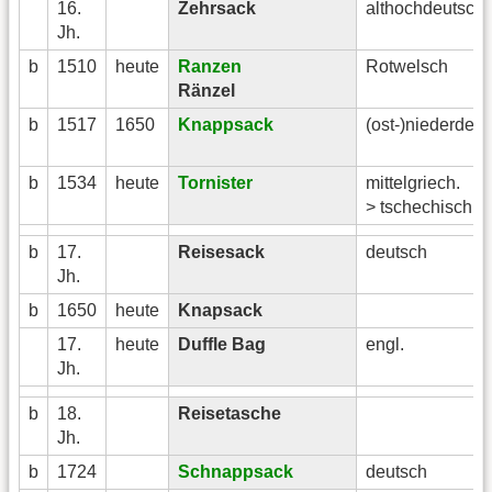
16.
Zehrsack
althochdeutsch
Jh.
b
1510
heute
Ranzen
Rotwelsch
Ränzel
b
1517
1650
Knappsack
(ost-)niederdeu
b
1534
heute
Tornister
mittelgriech.
> tschechisch
b
17.
Reisesack
deutsch
Jh.
b
1650
heute
Knapsack
17.
heute
Duffle Bag
engl.
Jh.
b
18.
Reisetasche
Jh.
b
1724
Schnappsack
deutsch