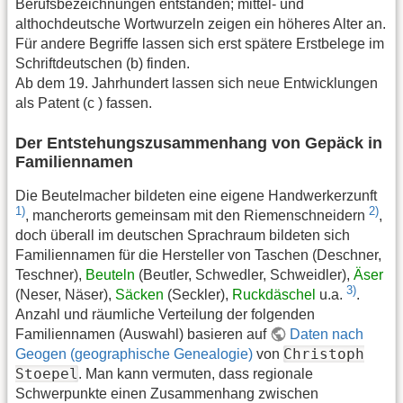
Berufsbezeichnungen entstanden; mittel- und
althochdeutsche Wortwurzeln zeigen ein höheres Alter an.
Für andere Begriffe lassen sich erst spätere Erstbelege im
Schriftdeutschen (b) finden.
Ab dem 19. Jahrhundert lassen sich neue Entwicklungen
als Patent (c ) fassen.
Der Entstehungszusammenhang von Gepäck in
Familiennamen
Die Beutelmacher bildeten eine eigene Handwerkerzunft
1)
2)
, mancherorts gemeinsam mit den Riemenschneidern
,
doch überall im deutschen Sprachraum bildeten sich
Familiennamen für die Hersteller von Taschen (Deschner,
Teschner),
Beuteln
(Beutler, Schwedler, Schweidler),
Äser
3)
(Neser, Näser),
Säcken
(Seckler),
Ruckdäschel
u.a.
.
Anzahl und räumliche Verteilung der folgenden
Familiennamen (Auswahl) basieren auf
Daten nach
Christoph
Geogen (geographische Genealogie)
von
Stoepel
. Man kann vermuten, dass regionale
Schwerpunkte einen Zusammenhang zwischen