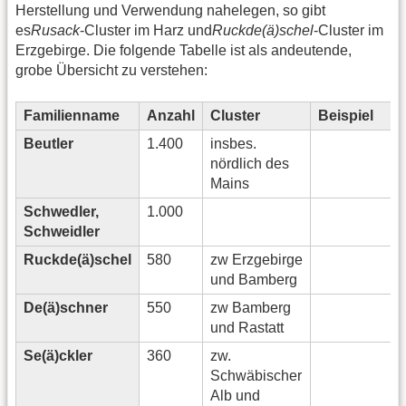
Herstellung und Verwendung nahelegen, so gibt
es
Rusack
-Cluster im Harz und
Ruckde(ä)schel
-Cluster im
Erzgebirge. Die folgende Tabelle ist als andeutende,
grobe Übersicht zu verstehen:
Familienname
Anzahl
Cluster
Beispiel
Beutler
1.400
insbes.
nördlich des
Mains
Schwedler,
1.000
Schweidler
Ruckde(ä)schel
580
zw Erzgebirge
und Bamberg
De(ä)schner
550
zw Bamberg
und Rastatt
Se(ä)ckler
360
zw.
Schwäbischer
Alb und