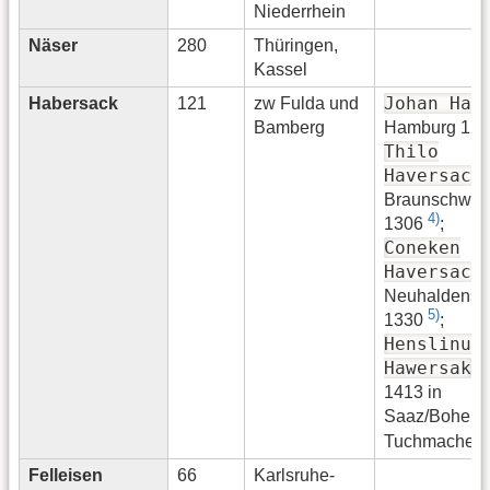
Niederrhein
Näser
280
Thüringen,
Kassel
Johan Hav
Habersack
121
zw Fulda und
Bamberg
Hamburg 127
Thilo
Haversack
Braunschwei
4)
1306
;
Coneken
Haversack
Neuhaldensl
5)
1330
;
Henslinus
Hawersak
1413 in
Saaz/Bohem
Tuchmacherm
Felleisen
66
Karlsruhe-