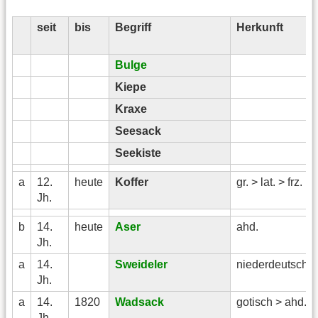
seit
bis
Begriff
Herkunft
Bulge
Kiepe
Kraxe
Seesack
Seekiste
a
12.
heute
Koffer
gr. > lat. > frz.
Jh.
b
14.
heute
Aser
ahd.
Jh.
a
14.
Sweideler
niederdeutsch
Jh.
a
14.
1820
Wadsack
gotisch > ahd.
Jh.