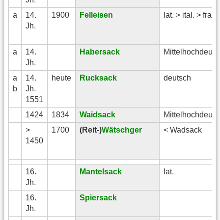
a
14.
1900
Felleisen
lat. > ital. > franz
Jh.
a
14.
Habersack
Mittelhochdeuts
Jh.
a
14.
heute
Rucksack
deutsch
b
Jh.
1551
1424
1834
Waidsack
Mittelhochdeuts
>
1700
(Reit-)
Wätschger
< Wadsack
1450
16.
Mantelsack
lat.
Jh.
16.
Spiersack
Jh.