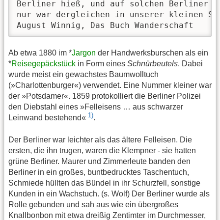
Berliner hieß, und auf solchen Berliner wa
nur war dergleichen in unserer kleinen Sta
August Winnig, Das Buch Wanderschaft
Ab etwa 1880 im *
Jargon
der Handwerksburschen als ein
*
Reisegepäckstück
in Form eines
Schnürbeutels
. Dabei
wurde meist ein gewachstes Baumwolltuch
(»Charlottenburger«) verwendet. Eine Nummer kleiner war
der »Potsdamer«. 1859 protokolliert die Berliner Polizei
den Diebstahl eines »Felleisens … aus schwarzer
1)
Leinwand bestehend«
.
Der Berliner war leichter als das ältere Felleisen. Die
ersten, die ihn trugen, waren die Klempner - sie hatten
grüne Berliner. Maurer und Zimmerleute banden den
Berliner in ein großes, buntbedrucktes Taschentuch,
Schmiede hüllten das Bündel in ihr Schurzfell, sonstige
Kunden in ein Wachstuch. (s. Wolf) Der Berliner wurde als
Rolle gebunden und sah aus wie ein übergroßes
Knallbonbon mit etwa dreißig Zentimter im Durchmesser,