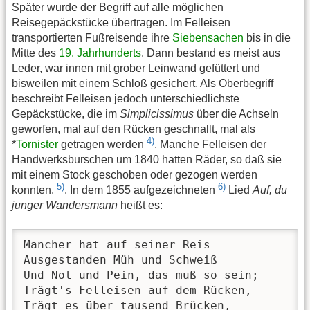
Später wurde der Begriff auf alle möglichen
Reisegepäckstücke übertragen. Im Felleisen
transportierten Fußreisende ihre
Siebensachen
bis in die
Mitte des
19. Jahrhunderts
. Dann bestand es meist aus
Leder, war innen mit grober Leinwand gefüttert und
bisweilen mit einem Schloß gesichert. Als Oberbegriff
beschreibt Felleisen jedoch unterschiedlichste
Gepäckstücke, die im
Simplicissimus
über die Achseln
geworfen, mal auf den Rücken geschnallt, mal als
4)
*
Tornister
getragen werden
. Manche Felleisen der
Handwerksburschen um 1840 hatten Räder, so daß sie
mit einem Stock geschoben oder gezogen werden
5)
6)
konnten.
. In dem 1855 aufgezeichneten
Lied
Auf, du
junger Wandersmann
heißt es:
Mancher hat auf seiner Reis

Ausgestanden Müh und Schweiß

Und Not und Pein, das muß so sein;

Trägt's Felleisen auf dem Rücken,

Trägt es über tausend Brücken,
