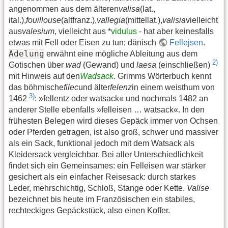
angenommen aus dem älteren
valisa
(lat.,
ital.),
fouillouse
(altfranz.),
vallegia
(mittellat.),
valisia
vielleicht
aus
valesium
, vielleicht aus *
vidulus
- hat aber keinesfalls
etwas mit Fell oder Eisen zu tun; dänisch
Fellejsen
.
Adelung
erwähnt eine mögliche Ableitung aus dem
2)
Gotischen über
wad
(Gewand) und
laesa
(einschließen)
mit Hinweis auf den
Wadsack
. Grimms Wörterbuch kennt
das böhmische
filec
und älter
felenz
in einem weisthum von
3)
1462
: »fellentz oder watsack« und nochmals 1482 an
anderer Stelle ebenfalls »felleisen … watsack«. In den
frühesten Belegen wird dieses Gepäck immer von Ochsen
oder Pferden getragen, ist also groß, schwer und massiver
als ein Sack, funktional jedoch mit dem Watsack als
Kleidersack vergleichbar. Bei aller Unterschiedlichkeit
findet sich ein Gemeinsames: ein Felleisen war stärker
gesichert als ein einfacher Reisesack: durch starkes
Leder, mehrschichtig, Schloß, Stange oder Kette.
Valise
bezeichnet bis heute im Französischen ein stabiles,
rechteckiges Gepäckstück, also einen Koffer.