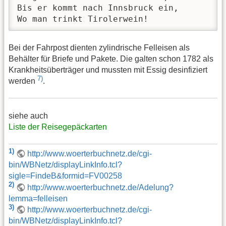
Bis er kommt nach Innsbruck ein,

Wo man trinkt Tirolerwein!
Bei der Fahrpost dienten zylindrische Felleisen als
Behälter für Briefe und Pakete. Die galten schon 1782 als
Krankheitsüberträger und mussten mit Essig desinfiziert
7)
werden
.
siehe auch
Liste der Reisegepäckarten
1)
http://www.woerterbuchnetz.de/cgi-
bin/WBNetz/displayLinkInfo.tcl?
sigle=FindeB&formid=FV00258
2)
http://www.woerterbuchnetz.de/Adelung?
lemma=felleisen
3)
http://www.woerterbuchnetz.de/cgi-
bin/WBNetz/displayLinkInfo.tcl?