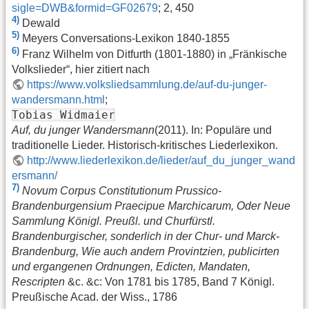
sigle=DWB&formid=GF02679
; 2, 450
4)
Dewald
5)
Meyers Conversations-Lexikon 1840-1855
6)
Franz Wilhelm von Ditfurth (1801-1880) in „Fränkische
Volkslieder“, hier zitiert nach
https://www.volksliedsammlung.de/auf-du-junger-
wandersmann.html
;
Tobias Widmaier
Auf, du junger Wandersmann
(2011). In: Populäre und
traditionelle Lieder. Historisch-kritisches Liederlexikon.
http://www.liederlexikon.de/lieder/auf_du_junger_wand
ersmann/
7)
Novum Corpus Constitutionum Prussico-
Brandenburgensium Praecipue Marchicarum, Oder Neue
Sammlung Königl. Preußl. und Churfürstl.
Brandenburgischer, sonderlich in der Chur- und Marck-
Brandenburg, Wie auch andern Provintzien, publicirten
und ergangenen Ordnungen, Edicten, Mandaten,
Rescripten
&c. &c: Von 1781 bis 1785, Band 7 Königl.
Preußische Acad. der Wiss., 1786