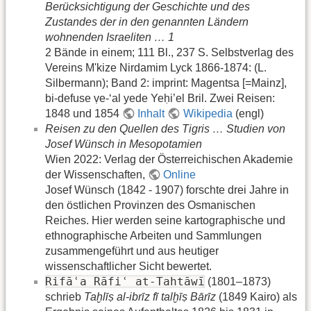
Berücksichtigung der Geschichte und des
Zustandes der in den genannten Ländern
wohnenden Israeliten … 1
2 Bände in einem; 111 Bl., 237 S. Selbstverlag des
Vereins M'kize Nirdamim Lyck 1866-1874: (L.
Silbermann); Band 2: imprint: Magentsa [=Mainz],
bi-defuse ṿe-ʻal yede Yeḥiʼel Bril. Zwei Reisen:
1848 und 1854
Inhalt
Wikipedia
(engl)
Reisen zu den Quellen des Tigris … Studien von
Josef Wünsch in Mesopotamien
Wien 2022: Verlag der Österreichischen Akademie
der Wissenschaften,
Online
Josef Wünsch (1842 - 1907) forschte drei Jahre in
den östlichen Provinzen des Osmanischen
Reiches. Hier werden seine kartographische und
ethnographische Arbeiten und Sammlungen
zusammengeführt und aus heutiger
wissenschaftlicher Sicht bewertet.
Rifāʿa Rāfiʿ at-Tahtāwī
(1801–1873)
schrieb
Taḫlīṣ al-ibrīz fī talḫīṣ Bārīz
(1849 Kairo) als