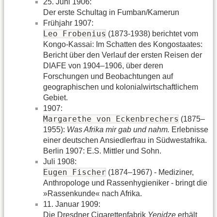
25. Juni 1906:
Der erste Schultag in Fumban/Kamerun
Frühjahr 1907:
Leo Frobenius
(1873-1938) berichtet vom
Kongo-Kassai: Im Schatten des Kongostaates:
Bericht über den Verlauf der ersten Reisen der
DIAFE von 1904–1906, über deren
Forschungen und Beobachtungen auf
geographischen und kolonialwirtschaftlichem
Gebiet.
1907:
Margarethe von Eckenbrechers
(1875–
1955):
Was Afrika mir gab und nahm.
Erlebnisse
einer deutschen Ansiedlerfrau in Südwestafrika.
Berlin 1907: E.S. Mittler und Sohn.
Juli 1908:
Eugen Fischer
(1874–1967) - Mediziner,
Anthropologe und Rassenhygieniker - bringt die
»Rassenkunde« nach Afrika.
11. Januar 1909:
Die Dresdner Cigarettenfabrik
Yenidze
erhält