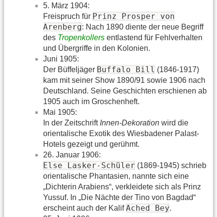
5. März 1904:
Prinz Prosper von
Freispruch für
Arenberg
: Nach 1890 diente der neue Begriff
des
Tropenkollers
entlastend für Fehlverhalten
und Übergriffe in den Kolonien.
Juni 1905:
Buffalo Bill
Der Büffeljäger
(1846-1917)
kam mit seiner Show 1890/91 sowie 1906 nach
Deutschland. Seine Geschichten erschienen ab
1905 auch im Groschenheft.
Mai 1905:
In der Zeitschrift
Innen-Dekoration
wird die
orientalische Exotik des Wiesbadener Palast-
Hotels gezeigt und gerühmt.
26. Januar 1906:
Else Lasker-Schüler
(1869-1945) schrieb
orientalische Phantasien, nannte sich eine
„Dichterin Arabiens“, verkleidete sich als Prinz
Yussuf. In „Die Nächte der Tino von Bagdad“
Ached Bey
erscheint auch der Kalif
.