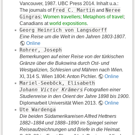
Vancouver, 1987. UBC Press 2014. Inhalt u.a.:
Fred C. Martin
Neree
The journals of
and
Gingras
;
Women travellers
;
Metaphors of travel
;
Canadians at
world expositions
.
Georg Heinrich von Langsdorff
Eine Reise um die Welt in den Jahren 1803-1807.
Online
Rohrer, Joseph
Bemerkungen auf einer Reise von der türkischen
Gränze über die Bukowina durch Ost- und
Westgalizien, Schlesien und Mähren nach Wien.
XI, 314 S. Wien 1804: Anton Pichler.
Online
Mariel-Seeböck, Elisabeth
Johann Victor Krämers
Fotografien einer
Studienreise in den Orient der Jahre 1898 bis 1900
.
Diplomarbeit Universität Wien 2013.
Online
Ute Wardenga
Die beiden Südamerikareisen Alfred Hettners
1882–1884 und 1888–1890 im Spiegel seiner
Reiseaufzeichnungen und Briefe in die Heimat.