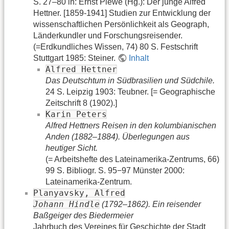
S. 27–80 in: Ernst Plewe (Hg.): Der junge Alfred
Hettner. [1859-1941] Studien zur Entwicklung der
wissenschaftlichen Persönlichkeit als Geograph,
Länderkundler und Forschungsreisender.
(=Erdkundliches Wissen, 74) 80 S. Festschrift
Stuttgart 1985: Steiner.
Inhalt
Alfred Hettner
Das Deutschtum in Südbrasilien und Südchile.
24 S. Leipzig 1903: Teubner. [= Geographische
Zeitschrift 8 (1902).]
Karin Peters
Alfred Hettners Reisen in den kolumbianischen
Anden (1882–1884). Überlegungen aus
heutiger Sicht.
(= Arbeitshefte des Lateinamerika-Zentrums, 66)
99 S. Bibliogr. S. 95−97 Münster 2000:
Lateinamerika-Zentrum.
Planyavsky, Alfred
Johann Hindle
(1792–1862). Ein reisender
Baßgeiger des Biedermeier
Jahrbuch des Vereines für Geschichte der Stadt