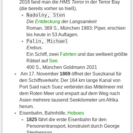
2016 fand man die
HMS Terror
in der Terror Bay
(die bereits vorher so hieß).
Nadolny, Sten
Die
Entdeckung
der Langsamkeit
Roman. 369 S., München 1983: Piper, erschien
bis heute in 53 Auflagen.
Palin, Michael
Erebus
.
Ein Schiff, zwei
Fahrten
und das weltweit größte
Rätsel auf
See
.
400 S., München Goldmann 2021
Am 17. November
1869
öffnet der Suezkanal für
den Schiffsverkehr. Der 164 km lange Kanal von
Port Said nach Suez verbindet das Mittelmeer mit
dem Roten Meer und erspart auf dem Weg nach
Asien mehrere tausend Seekilometer um Afrika
herum.
Eisenbahn, Bahnhöfe,
Hoboes
1825
fährt die erste Eisenbahn für den
Personentransport, konstruiert durch George
Stephenson