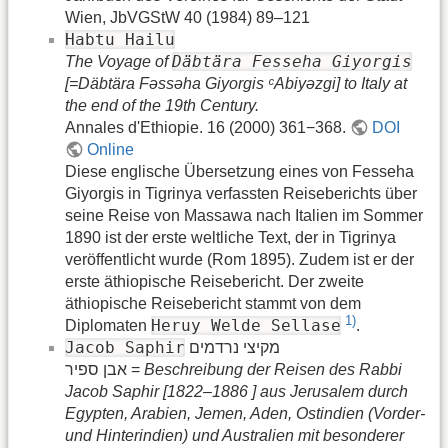
Wien, JbVGStW 40 (1984) 89–121
Habtu Hailu
Däbtära Fesseha Giyorgis
The Voyage of
[=Däbtära Fǝssǝha Giyorgis ᶜAbiyǝzgi] to Italy at
the end of the 19th Century.
Annales d'Ethiopie. 16 (2000) 361−368.
DOI
Online
Diese englische Übersetzung eines von Fesseha
Giyorgis in Tigrinya verfassten Reiseberichts über
seine Reise von Massawa nach Italien im Sommer
1890 ist der erste weltliche Text, der in Tigrinya
veröffentlicht wurde (Rom 1895). Zudem ist er der
erste äthiopische Reisebericht. Der zweite
äthiopische Reisebericht stammt von dem
1)
Heruy Welde Sellase
Diplomaten
.
Jacob Saphir
מקיצי נרדמים
אבן ספיר =
Beschreibung der Reisen des Rabbi
Jacob Saphir [1822–1886 ] aus Jerusalem durch
Egypten, Arabien, Jemen, Aden, Ostindien (Vorder-
und Hinterindien) und Australien mit besonderer