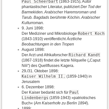
Paul Scheerbart
(1863-1915), Autor
phantastischer Literatur, publiziert
Der Tod der
Barmekiden. Arabischer Haremsroman
und
Tarub. Bagdads berühmte Köchin. Arabischer
Kulturroman.
9. Juni 1898:
Robert Koch
Der Mediziner und Mikrobiologe
(1843-1910) veröffentlicht
Ärztliche
Beobachtungen in den Tropen
August 1898:
Richard Kandt
Der Arzt und Afrikaforscher
(1867-1918) findet die letzte Nilquelle („Caput
Nili“) des Quellflusses Kagera.
29./31. Oktober 1898:
Kaiser Wilhelm II.
(1859-1940) in
Jerusalem
6. Dezember 1898:
Paul
Der Kaiser bedankt sich für
Lindenbergs
(1859-1943) »patriotisches
Buch« (
Am Kaiserhofe zu Berlin 1894
).
1899: