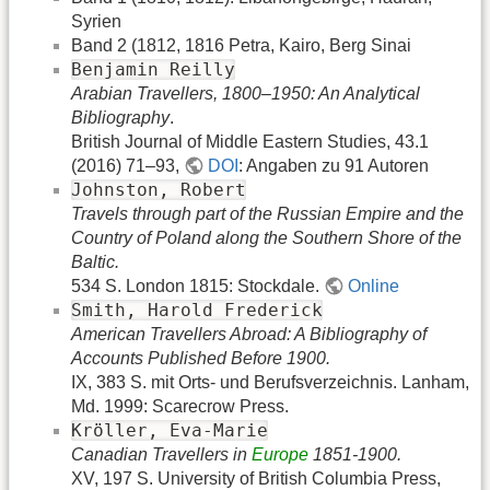
Syrien
Band 2 (1812, 1816 Petra, Kairo, Berg Sinai
Benjamin Reilly
Arabian Travellers, 1800–1950: An Analytical
Bibliography
.
British Journal of Middle Eastern Studies, 43.1
(2016) 71–93,
DOI
: Angaben zu 91 Autoren
Johnston, Robert
Travels through part of the Russian Empire and the
Country of Poland along the Southern Shore of the
Baltic.
534 S. London 1815: Stockdale.
Online
Smith, Harold Frederick
American Travellers Abroad: A Bibliography of
Accounts Published Before 1900.
IX, 383 S. mit Orts- und Berufsverzeichnis. Lanham,
Md. 1999: Scarecrow Press.
Kröller, Eva-Marie
Canadian Travellers in
Europe
1851-1900.
XV, 197 S. University of British Columbia Press,