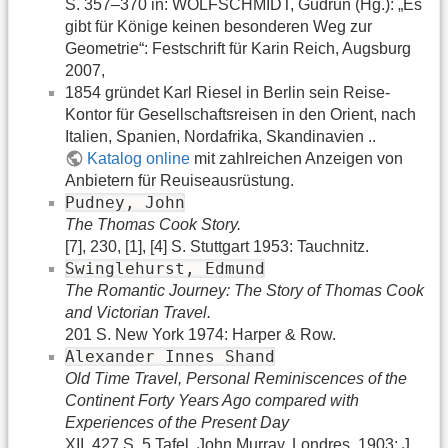
S. 357–370 in: WOLFSCHMIDT, Gudrun (Hg.): „Es
gibt für Könige keinen besonderen Weg zur
Geometrie“: Festschrift für Karin Reich, Augsburg
2007,
1854 gründet Karl Riesel in Berlin sein Reise-
Kontor für Gesellschaftsreisen in den Orient, nach
Italien, Spanien, Nordafrika, Skandinavien ..
Katalog online
mit zahlreichen Anzeigen von
Anbietern für Reuiseausrüstung.
Pudney, John
The Thomas Cook Story.
[7], 230, [1], [4] S. Stuttgart 1953: Tauchnitz.
Swinglehurst, Edmund
The Romantic Journey: The Story of Thomas Cook
and Victorian Travel.
201 S. New York 1974: Harper & Row.
Alexander Innes Shand
Old Time Travel, Personal Reminiscences of the
Continent Forty Years Ago compared with
Experiences of the Present Day
XII, 427 S. 5 Tafel, John Murray, Londres, 1903; J.