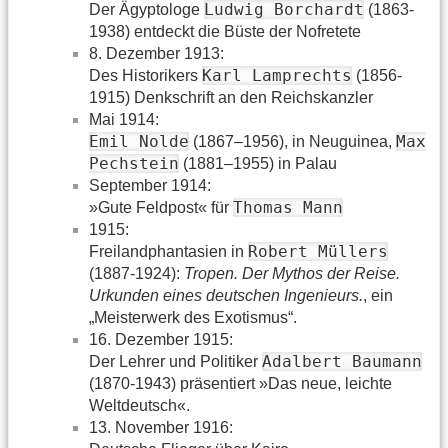
Ludwig Borchardt
Der Ägyptologe
(1863-
1938) entdeckt die Büste der Nofretete
8. Dezember 1913:
Karl Lamprechts
Des Historikers
(1856-
1915) Denkschrift an den Reichskanzler
Mai 1914:
Emil Nolde
Max
(1867–1956), in Neuguinea,
Pechstein
(1881–1955) in Palau
September 1914:
Thomas Mann
»Gute Feldpost« für
1915:
Robert Müllers
Freilandphantasien in
(1887-1924):
Tropen. Der Mythos der Reise.
Urkunden eines deutschen Ingenieurs.
, ein
„Meisterwerk des Exotismus“.
16. Dezember 1915:
Adalbert Baumann
Der Lehrer und Politiker
(1870-1943) präsentiert »Das neue, leichte
Weltdeutsch«.
13. November 1916: