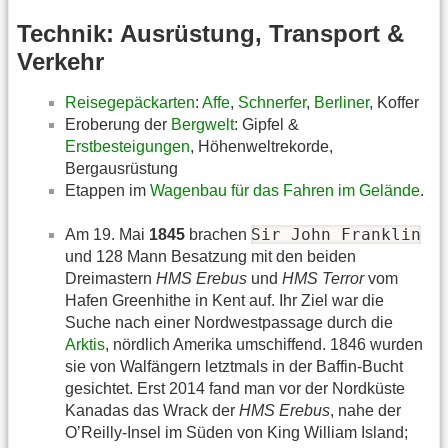
Technik: Ausrüstung, Transport &
Verkehr
Reisegepäckarten
:
Affe
,
Schnerfer
,
Berliner
, Koffer
Eroberung der
Bergwelt
: Gipfel &
Erstbesteigungen
, Höhenweltrekorde,
Bergausrüstung
Etappen im
Wagenbau für das Fahren im Gelände
.
Sir John Franklin
Am 19. Mai
1845
brachen
und 128 Mann Besatzung mit den beiden
Dreimastern
HMS Erebus
und
HMS Terror
vom
Hafen Greenhithe in Kent auf. Ihr Ziel war die
Suche nach einer Nordwestpassage durch die
Arktis
, nördlich Amerika umschiffend. 1846 wurden
sie von Walfängern letztmals in der Baffin-Bucht
gesichtet. Erst 2014 fand man vor der Nordküste
Kanadas das Wrack der
HMS Erebus
, nahe der
OʼReilly-Insel im Süden von King William Island;