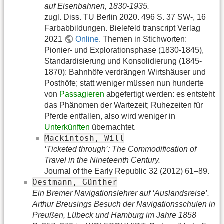
auf Eisenbahnen, 1830-1935.
zugl. Diss. TU Berlin 2020. 496 S. 37 SW-, 16
Farbabbildungen. Bielefeld transcript Verlag
2021
Online
. Themen in Stichworten:
Pionier- und Explorationsphase (1830-1845),
Standardisierung und Konsolidierung (1845-
1870): Bahnhöfe verdrängen Wirtshäuser und
Posthöfe; statt weniger müssen nun hunderte
von
Passagieren
abgefertigt werden: es entsteht
das Phänomen der Wartezeit; Ruhezeiten für
Pferde entfallen, also wird weniger in
Unterkünften
übernachtet.
Mackintosh, Will
‘Ticketed through’: The Commodification of
Travel in the Nineteenth Century.
Journal of the Early Republic 32 (2012) 61–89.
Oestmann, Günther
Ein Bremer Navigationslehrer auf ‘Auslandsreise’.
Arthur Breusings Besuch der Navigationsschulen in
Preußen, Lübeck und Hamburg im Jahre 1858