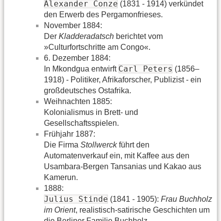
Alexander Conze
(1831 - 1914) verkündet
den Erwerb des Pergamonfrieses.
November 1884:
Der
Kladderadatsch
berichtet vom
»Culturfortschritte am Congo«.
6. Dezember 1884:
Carl Peters
In Mkondgua entwirft
(1856–
1918) - Politiker, Afrikaforscher, Publizist - ein
großdeutsches Ostafrika.
Weihnachten 1885:
Kolonialismus in Brett- und
Gesellschaftsspielen.
Frühjahr 1887:
Die Firma
Stollwerck
führt den
Automatenverkauf ein, mit Kaffee aus den
Usambara-Bergen Tansanias und Kakao aus
Kamerun.
1888:
Julius Stinde
(1841 - 1905):
Frau Buchholz
im Orient
, realistisch-satirische Geschichten um
die Berliner Familie Buchholz.