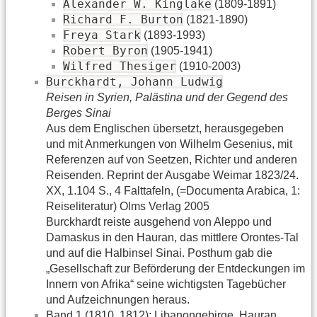
Alexander W. Kinglake
(1809-1891)
Richard F. Burton
(1821-1890)
Freya Stark
(1893-1993)
Robert Byron
(1905-1941)
Wilfred Thesiger
(1910-2003)
Burckhardt, Johann Ludwig
Reisen in Syrien, Palästina und der Gegend des
Berges Sinai
Aus dem Englischen übersetzt, herausgegeben
und mit Anmerkungen von Wilhelm Gesenius, mit
Referenzen auf von Seetzen, Richter und anderen
Reisenden. Reprint der Ausgabe Weimar 1823/24.
XX, 1.104 S., 4 Falttafeln, (=Documenta Arabica, 1:
Reiseliteratur) Olms Verlag 2005
Burckhardt reiste ausgehend von Aleppo und
Damaskus in den Hauran, das mittlere Orontes-Tal
und auf die Halbinsel Sinai. Posthum gab die
„Gesellschaft zur Beförderung der Entdeckungen im
Innern von Afrika“ seine wichtigsten Tagebücher
und Aufzeichnungen heraus.
Band 1 (1810, 1812): Libanongebirge, Hauran,