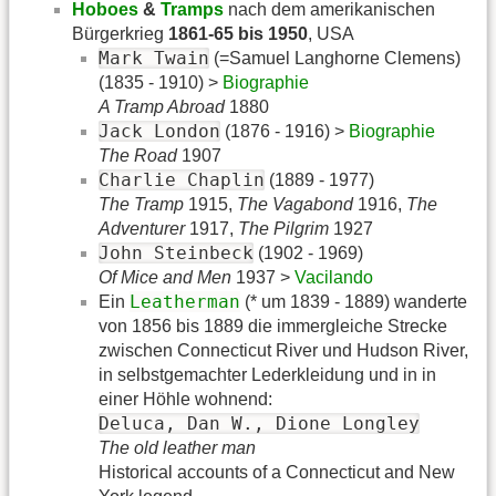
Hoboes
&
Tramps
nach dem amerikanischen
Bürgerkrieg
1861-65 bis 1950
, USA
Mark Twain
(=Samuel Langhorne Clemens)
(1835 - 1910) >
Biographie
A Tramp Abroad
1880
Jack London
(1876 - 1916) >
Biographie
The Road
1907
Charlie Chaplin
(1889 - 1977)
The Tramp
1915,
The Vagabond
1916,
The
Adventurer
1917,
The Pilgrim
1927
John Steinbeck
(1902 - 1969)
Of Mice and Men
1937 >
Vacilando
Leatherman
Ein
(* um 1839 - 1889) wanderte
von 1856 bis 1889 die immergleiche Strecke
zwischen Connecticut River und Hudson River,
in selbstgemachter Lederkleidung und in in
einer Höhle wohnend:
Deluca, Dan W., Dione Longley
The old leather man
Historical accounts of a Connecticut and New