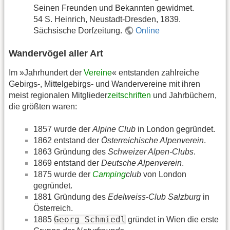
Seinen Freunden und Bekannten gewidmet.
54 S. Heinrich, Neustadt-Dresden, 1839.
Sächsische Dorfzeitung.
Online
Wandervögel aller Art
Im »Jahrhundert der
Vereine
« entstanden zahlreiche
Gebirgs-, Mittelgebirgs- und Wandervereine mit ihren
meist regionalen Mitglieder
zeitschriften
und Jahrbüchern,
die größten waren:
1857 wurde der
Alpine Club
in London gegründet.
1862 entstand der
Österreichische Alpenverein
.
1863 Gründung des
Schweizer Alpen-Clubs
.
1869 entstand der
Deutsche Alpenverein
.
1875 wurde der
Camping
club
von London
gegründet.
1881 Gründung des
Edelweiss-Club Salzburg
in
Österreich.
Georg Schmiedl
1885
gründet in Wien die erste