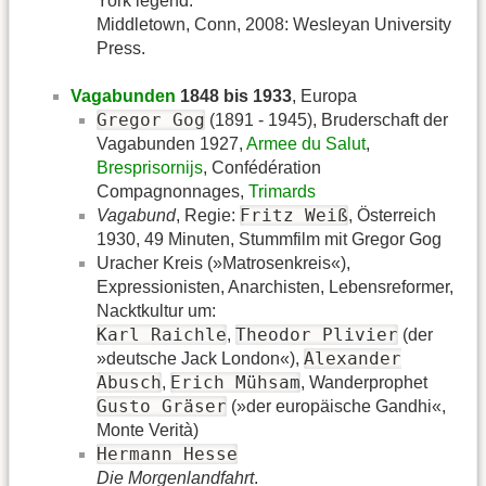
York legend.
Middletown, Conn, 2008: Wesleyan University
Press.
Vagabunden
1848 bis 1933
, Europa
Gregor Gog
(1891 - 1945), Bruderschaft der
Vagabunden 1927,
Armee du Salut
,
Bresprisornijs
, Confédération
Compagnonnages,
Trimards
Fritz Weiß
Vagabund
, Regie:
, Österreich
1930, 49 Minuten, Stummfilm mit Gregor Gog
Uracher Kreis (»Matrosenkreis«),
Expressionisten, Anarchisten, Lebensreformer,
Nacktkultur um:
Karl Raichle
Theodor Plivier
,
(der
Alexander
»deutsche Jack London«),
Abusch
Erich Mühsam
,
, Wanderprophet
Gusto Gräser
(»der europäische Gandhi«,
Monte Verità)
Hermann Hesse
Die Morgenlandfahrt
.