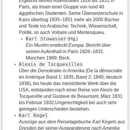
Ergebnis seines Aufenthaltes 1826 bis 1831 in
Paris, als Imam einer Gruppe von rund 40
ägyptischen Studenten. Seine Übersetzerschule in
Kairo übertrug 1835–1851 mehr als 2000 Bücher
und Texte ins Arabische: Technik, Wissenschaft,
Politik, so auch Voltaire und Montesquieu.
Karl Stowasser
(Hg.)
Ein Muslim entdeckt Europa. Bericht über
seinen Aufenthalt in Paris 1826–1831.
München 1989: Beck.
Alexis de Tocquevilles
Über die Demokratie in Amerika
(De la démocratie
en Amérique Band 1: 1835, Band 2: 1840; deutsch
1836), bis heute das meistzitierte Werk über die
USA, entstanden nach einer Reise von Alexis de
Tocqueville und Gustave de Beaumont, März 1831
bis Februar 1832.Ungerechtigkeit bei auch sehr
geringen Unterschieden bestehen.
Karl Kegel
Auszüge aus dem Reisetagebuche Karl Kegels aus
Dresden bei seiner Auswanderung nach Amerika