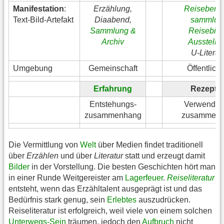
Manifestation
:
Erzählung,
Reiseberic
Text-Bild-Artefakt
Diaabend,
sammlun
Sammlung &
Reisebild
Archiv
Ausstellu
U-Literat
Umgebung
Gemeinschaft
Öffentlichk
Erfahrung
Rezepti
Entstehungs-
Verwendun
zusammenhang
zusammenh
Die Vermittlung von
Welt
über Medien findet traditionell
über
Erzählen
und über
Literatur
statt und erzeugt damit
Bilder
in der Vorstellung. Die besten Geschichten hört man
in einer Runde Weitgereister am
Lagerfeuer
.
Reiseliteratur
entsteht, wenn das Erzähltalent ausgeprägt ist und das
Bedürfnis stark genug, sein
Erlebtes
auszudrücken.
Reiseliteratur ist erfolgreich, weil viele von einem solchen
Unterwegs-Sein
träumen, jedoch den
Aufbruch
nicht