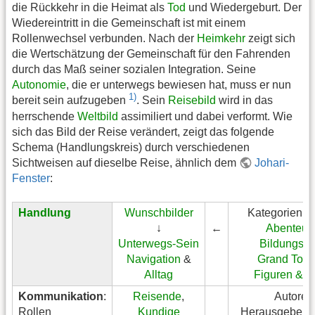
die Rückkehr in die Heimat als
Tod
und Wiedergeburt. Der
Wiedereintritt in die Gemeinschaft ist mit einem
Rollenwechsel verbunden. Nach der
Heimkehr
zeigt sich
die Wertschätzung der Gemeinschaft für den Fahrenden
durch das Maß seiner sozialen Integration. Seine
Autonomie
, die er unterwegs bewiesen hat, muss er nun
1)
bereit sein aufzugeben
. Sein
Reisebild
wird in das
herrschende
Weltbild
assimiliert und dabei verformt. Wie
sich das Bild der Reise verändert, zeigt das folgende
Schema (Handlungskreis) durch verschiedenen
Sichtweisen auf dieselbe Reise, ähnlich dem
Johari-
Fenster
:
Handlung
Wunschbilder
Kategorienbi
↓
←
Abenteue
Unterwegs-Sein
Bildungsre
Navigation
&
Grand Tour
Alltag
Figuren & T
Kommunikation
:
Reisende
,
Autoren
Rollen
Kundige
Herausgeber, K