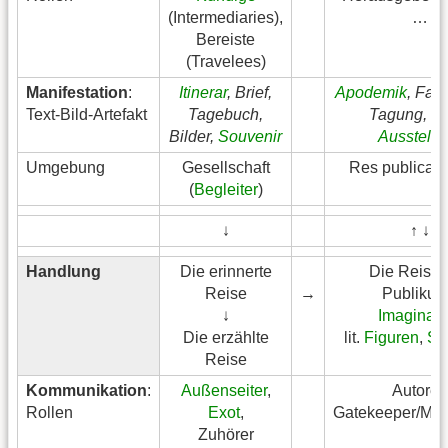
(Intermediaries),
…
Bereiste
(Travelees)
Manifestation
:
Itinerar
, Brief,
Apodemik
, Fach
Text-Bild-Artefakt
Tagebuch,
Tagung, ku
Bilder,
Souvenir
Ausstellu
Umgebung
Gesellschaft
Res publica li
(
Begleiter
)
↓
↑ ↓
Handlung
Die erinnerte
Die Reise 
Reise
→
Publiku
↓
Imaginati
Die erzählte
lit.
Figuren
,
St
Reise
Kommunikation
:
Außenseiter
,
Autoren
Rollen
Exot
,
Gatekeeper/Mult
Zuhörer