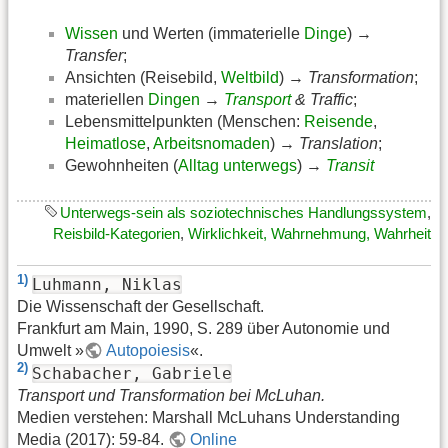
Wissen
und Werten (immaterielle
Dinge
) →
Transfer
;
Ansichten (Reisebild,
Weltbild
) →
Transformation
;
materiellen
Dingen
→
Transport
& Traffic
;
Lebensmittelpunkten (Menschen:
Reisende
,
Heimatlose
,
Arbeitsnomaden
) →
Translation
;
Gewohnheiten (
Alltag unterwegs
) →
Transit
Unterwegs-sein als soziotechnisches Handlungssystem
,
Reisbild-Kategorien
,
Wirklichkeit, Wahrnehmung, Wahrheit
1)
Luhmann, Niklas
Die Wissenschaft der Gesellschaft.
Frankfurt am Main, 1990, S. 289 über Autonomie und
Umwelt »
Autopoiesis
«.
2)
Schabacher, Gabriele
Transport und Transformation bei McLuhan.
Medien verstehen: Marshall McLuhans Understanding
Media (2017): 59-84.
Online