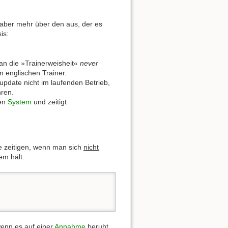
n aber mehr über den aus, der es
is:
 an die »Trainerweisheit«
never
m englischen Trainer.
update nicht im laufenden Betrieb,
hren.
nen
System
und zeitigt
e zeitigen, wenn man sich
nicht
em hält.
wenn es auf einer
Annahme
beruht,