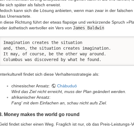
die sich später als falsch erweist.
Jedoch kann sich die Lösung anbieten, wenn man zwar in der falschen Ri
das Unerwartete.
In diese Richtung führt der etwas flapsige und verkürzende Spruch »Pl
oder ästhetisch wertvoller ein Vers von
James Baldwin
Imagination creates the situation 

and, then, the situation creates imagination.

It may, of course, be the other way around.

Columbus was discovered by what he found. 
Interkulturell findet sich diese Verhaltensstrategie als:
chinesischer Ansatz:
Chàbuduō
Wird das Ziel nicht erreicht, muss der Plan geändert werden.
afrikanischer Ansatz:
Fang' mit dem Einfachen an, schau nicht aufs Ziel.
3. Money makes the world go round
Geld findet sicher einen Weg. Fraglich ist nur, ob das Preis-Leistungs-V