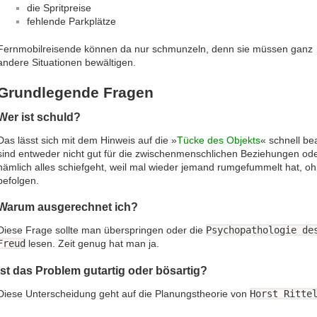
die Spritpreise
fehlende Parkplätze
Fernmobilreisende können da nur schmunzeln, denn sie müssen ganz
andere Situationen bewältigen.
Grundlegende Fragen
Wer ist schuld?
Das lässt sich mit dem Hinweis auf die »
Tücke des Objekts
« schnell be
sind entweder nicht gut für die zwischenmenschlichen Beziehungen ode
nämlich alles schiefgeht, weil mal wieder jemand rumgefummelt hat, o
befolgen.
Warum ausgerechnet ich?
Diese Frage sollte man überspringen oder die
Psychopathologie de
Freud
lesen. Zeit genug hat man ja.
Ist das Problem gutartig oder bösartig?
Diese Unterscheidung geht auf die Planungstheorie von
Horst Ritte