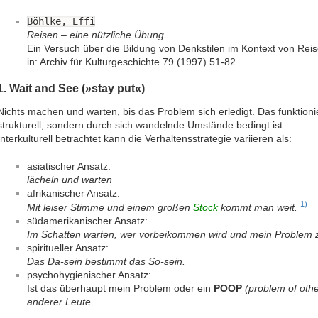
Böhlke, Effi
Reisen – eine nützliche Übung.
Ein Versuch über die Bildung von Denkstilen im Kontext von Rei
in: Archiv für Kulturgeschichte 79 (1997) 51-82.
1. Wait and See (»stay put«)
Nichts machen und warten, bis das Problem sich erledigt. Das funktioni
strukturell, sondern durch sich wandelnde Umstände bedingt ist.
Interkulturell betrachtet kann die Verhaltensstrategie variieren als:
asiatischer Ansatz:
lächeln und warten
afrikanischer Ansatz:
1)
Mit leiser Stimme und einem großen
Stock
kommt man weit.
südamerikanischer Ansatz:
Im Schatten warten, wer vorbeikommen wird und mein Problem 
spiritueller Ansatz:
Das Da-sein bestimmt das So-sein.
psychohygienischer Ansatz:
Ist das überhaupt mein Problem oder ein
POOP
(problem of othe
anderer Leute.