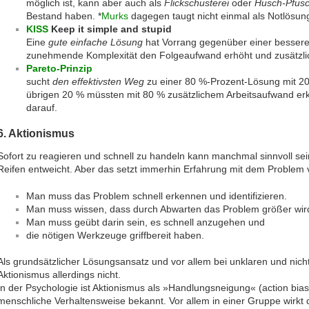
möglich ist, kann aber auch als
Flickschusterei
oder
Husch-Pfus
Bestand haben. *
Murks
dagegen taugt nicht einmal als Notlösun
KISS
Keep it simple and stupid
Eine
gute einfache Lösung
hat Vorrang gegenüber einer bessere
zunehmende Komplexität den Folgeaufwand erhöht und zusätzlich
Pareto-Prinzip
sucht
den effektivsten Weg
zu einer 80 %-Prozent-Lösung mit 2
übrigen 20 % müssten mit 80 % zusätzlichem Arbeitsaufwand erk
darauf.
6. Aktionismus
Sofort zu reagieren und schnell zu handeln kann manchmal sinnvoll sei
Reifen entweicht. Aber das setzt immerhin Erfahrung mit dem Problem 
Man muss das Problem schnell erkennen und identifizieren.
Man muss wissen, dass durch Abwarten das Problem größer wir
Man muss geübt darin sein, es schnell anzugehen und
die nötigen Werkzeuge griffbereit haben.
Als grundsätzlicher Lösungsansatz und vor allem bei unklaren und nich
Aktionismus allerdings nicht.
In der Psychologie ist Aktionismus als »Handlungsneigung« (action bias
menschliche Verhaltensweise bekannt. Vor allem in einer Gruppe wirkt