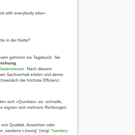
eck with everybody else«
tzte in der Kette?
sien
gehören ins Tagebuch. Sie
rschung
.
asiermesser
. Nach diesem
nen Sachverhalt erklärt und deren
eislich die höchste Effizienz.
ten sich »Quickies« an: schnelle,
den eignen sich mehrere Richtungen:
von Qualität, Aussehen oder
ine „saubere Lösung“ (engl. *
sanitary