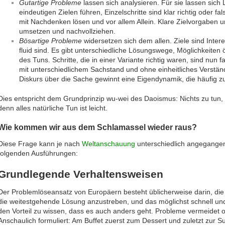
Gutartige Probleme
lassen sich analysieren. Für sie lassen sich
eindeutigen Zielen führen, Einzelschritte sind klar richtig oder f
mit Nachdenken lösen und vor allem Allein. Klare Zielvorgaben un
umsetzen und nachvollziehen.
Bösartige Probleme
widersetzen sich dem allen. Ziele sind Inter
fluid sind. Es gibt unterschiedliche Lösungswege, Möglichkeiten
des Tuns. Schritte, die in einer Variante richtig waren, sind nun f
mit unterschiedlichem Sachstand und ohne einheitliches Verständ
Diskurs über die Sache gewinnt eine Eigendynamik, die häufig zu
Dies entspricht dem Grundprinzip wu-wei des Daoismus: Nichts zu tun, 
denn alles natürliche Tun ist leicht.
Wie kommen wir aus dem Schlamassel wieder raus?
Diese Frage kann je nach
Weltanschauung
unterschiedlich angegange
folgenden Ausführungen:
Grundlegende Verhaltensweisen
Der Problemlöseansatz von Europäern besteht üblicherweise darin, die
die weitestgehende Lösung anzustreben, und das möglichst schnell un
den Vorteil zu wissen, dass es auch anders geht. Probleme vermeidet oft
Anschaulich formuliert: Am Buffet zuerst zum Dessert und zuletzt zur S