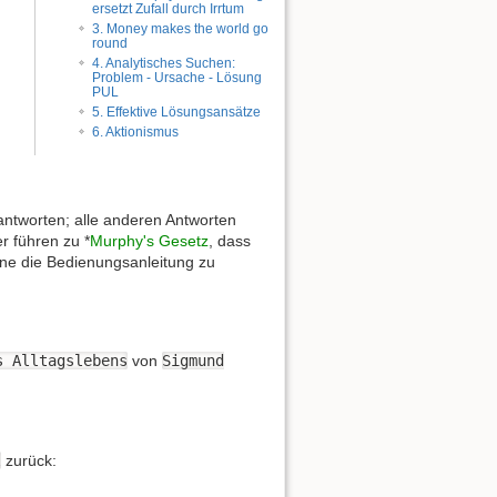
ersetzt Zufall durch Irrtum
3. Money makes the world go
round
4. Analytisches Suchen:
Problem - Ursache - Lösung
PUL
5. Effektive Lösungsansätze
6. Aktionismus
antworten; alle anderen Antworten
r führen zu *
Murphy's Gesetz
, dass
hne die Bedienungsanleitung zu
s Alltagslebens
von
Sigmund
l
zurück: