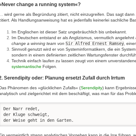
»Never change a running system«?
… wird gerne als Begründung zitiert, nicht einzugreifen. Das sagt dan
zitiert. Als Handlungsanweisung hat es jedenfalls keinerlei sachliche Bas
Im Englischen ist dieser Satz ungebräuchlich bis unbekannt.
Im Deutschen entstand er als Anglizismus, vermutlich angelehnt
change a winning team von
Sir Alfred Ernest Ramsey
, eine
Sinnvoll genutzt wird er von Systeminformatikern, die ein System
sondern in einem definierten zeitlichen Wartungsfenster durchfü
Technik einfach laufen zu lassen zeugt von einem unverstande
systemantische
Folgen.
2. Serendipity oder: Planung ersetzt Zufall durch Irrtum
Das Phänomen des »glücklichen Zufalls« (
Serendipity
) kann Ergebniss
analytisch und zielgerichtet mit dem beschäftigt, was man für das Probl
Der Narr redet,

der Kluge schweigt,

der Weise geht in den Garten.
Ein vermeintlich streng analytisches Vorgehen kann in die Irre führen, 