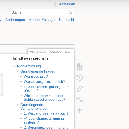
Anmelden
tzte Änderungen
Medien-Manager
Übersicht
wiki:problemloeseverhalten
Inhaltsverzeichnis
Problemlösung
Grundlegende Fragen
Wer ist schuld?
Warum ausgerechnet ich?
Ist das Problem gutartig oder
bösartig?
Wie kommen wir aus dem
Schlamassel wieder raus?
u
Grundlegende
Verhaltensweisen
1. Wait and See (»stay put«)
»Never change a running
system«?
2. Serendipity oder: Planung