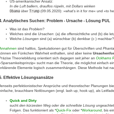
US-amerikanischer Ansatz:
In die Luft ballern, drauflos rüpeln, mit Dollars winken
Obama
über
Trump
(09.05.2020): »what's in it for me« und «to h
4. Analytisches Suchen: Problem - Ursache - Lösung PUL
Was ist das
Problem
?
Welches sind die
Ursachen
: (a) die offensichtliche und (b) die le
Welche
Lösungen
sind (a) wünschbar (b) denkbar (c ) machbar?
Annahmen
sind haltlos,
Spekulationen
gut für Überschriften und
Phanta
können ein Fünkchen Wahrheit enthalten, sind aber keine
Ursachenfo
Präzise Theoriebildung orientiert sich dagegen seit jeher an
Ockhams R
»Sparsamkeitsprinzip« sucht man die Theorie, die möglichst einfach ei
erklärende Elemente logisch zusammenhängen. Diese Methode hat nachw
5. Effektive Lösungsansätze
Jenseits perfektionistischer Ansprüche und theoretischer Planungen bie
einfache, brauchbare Notlösungen (engl. lash up, hook up), als Leitfa
Quick and Dirty
sucht
den kürzesten Weg oder die schnellste Lösung
ungeachtet 
Folgen. Das funktioniert als *
Quick-Fix
oder *
Workaround
, bis e