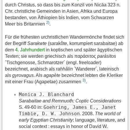
durch Christus, so dass bis zum Konzil von Nicäa 323 n.
Chr. christliche Gemeinden in Asien, Afrika und Europa
bestanden, von Äthiopien bis Indien, vom Schwarzen
2)
Meer bis Britannien
.
Für die frühesten urchristlichen Wandermönche findet sich
der Begriff
Sarakwte
(sarakôte, korrumpiert sarabaitae) ab
dem
4. Jahrhundert
in koptischen und später ägyptischen
Texten; sie werden griechisch als παράσιτος
parásitos
`Tischgenosse, Schmarotzer´ (engl. freeloader)
bezeichnet, arabisch als
rahhâlin
`Wanderer´, lateinisch
als
gyrovagus
. Als
agapète
bezeichnet lebten die Kleriker
3)
mit einer Frau (Agapetae) zusammen
.
Monica J. Blanchard
Sarabaitae and Remnuoth: Coptic Considerations
Goehring, James E., Janet
S. 49-60 in:
Timbie, D. W. Johnson
. 2008.
The world of
early Egyptian Christianity
: language, literature, and
social context : essays in honor of David W.