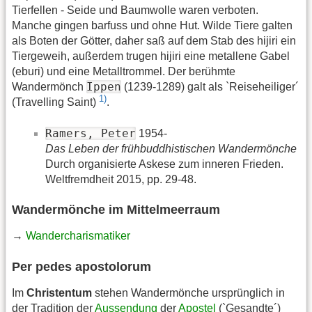
Tierfellen - Seide und Baumwolle waren verboten.
Manche gingen barfuss und ohne Hut. Wilde Tiere galten
als Boten der Götter, daher saß auf dem Stab des hijiri ein
Tiergeweih, außerdem trugen hijiri eine metallene Gabel
(eburi) und eine Metalltrommel. Der berühmte
Ippen
Wandermönch
(1239-1289) galt als `Reiseheiliger´
1)
(Travelling Saint)
.
Ramers, Peter
1954-
Das Leben der frühbuddhistischen Wandermönche
Durch organisierte Askese zum inneren Frieden.
Weltfremdheit 2015, pp. 29-48.
Wandermönche im Mittelmeerraum
→
Wandercharismatiker
Per pedes apostolorum
Im
Christentum
stehen Wandermönche ursprünglich in
der Tradition der
Aussendung
der
Apostel
(`Gesandte´)