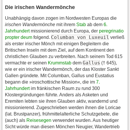
Die irischen Wandermönche
Unabhängig davon zogen im Nordwesten Europas die
irischen Wandermönche
mit ihrem
Stab
ab dem
6.
Jahrhundert
missionierend durch Europa, der
peregrinatio
Columban von Luxeuil
propter deum
folgend.
verließ
als erster irischer Mönch mit einigen Begleitern die
Britischen Inseln mit dem Ziel, auf dem Kontinent den
christlichen Glauben zu verbreiten. Nach seinem Tod 615
Gallus
vermachte er seinen
Krummstab
dem
(† 645),
wie er ein irischer Wandermönch, der das Kloster Sankt
Gallen gründete. Mit Columban, Gallus und Eustatius
begann die »iroschottische Mission«, die im
7.
Jahrhundert
im fränkischen Raum zu rund 300
Klostergründungen führte. Anders als Asketen und
Eremiten lebten sie ihren Glauben aktiv, wandernd und
missionierend. Zugeschrieben werden ihnen die Loricae
(lat. Brustpanzer), frühmittelalterliche Schutzgebete, die
(auch) als
Reisesegen
verwendet wurden. Aus heutiger
Sicht würde man diesen Mönchen Neugier, Wandertrieb