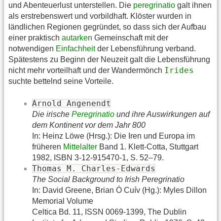
und Abenteuerlust unterstellen. Die
peregrinatio
galt ihnen
als erstrebenswert und vorbildhaft. Klöster wurden in
ländlichen Regionen gegründet, so dass sich der Aufbau
einer praktisch
autarken
Gemeinschaft mit der
notwendigen
Einfachheit
der Lebensführung verband.
Spätestens zu Beginn der Neuzeit galt die Lebensführung
Irides
nicht mehr vorteilhaft und der Wandermönch
suchte bettelnd seine Vorteile.
Arnold Angenendt
Die irische
Peregrinatio
und ihre Auswirkungen auf
dem Kontinent vor dem Jahr 800
In: Heinz Löwe (Hrsg.): Die Iren und Europa im
früheren
Mittelalter
Band 1. Klett-Cotta, Stuttgart
1982, ISBN 3-12-915470-1, S. 52–79.
Thomas M. Charles-Edwards
The Social Background to Irish Peregrinatio
In: David Greene, Brian Ó Cuív (Hg.): Myles Dillon
Memorial Volume
Celtica Bd. 11, ISSN 0069-1399, The Dublin