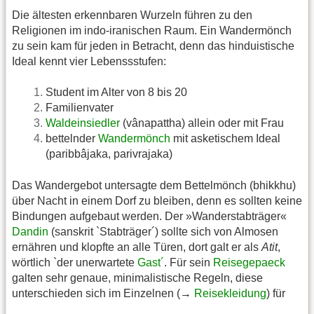
Die ältesten erkennbaren Wurzeln führen zu den
Religionen im indo-iranischen Raum. Ein Wandermönch
zu sein kam für jeden in Betracht, denn das hinduistische
Ideal kennt vier Lebenssstufen:
Student im Alter von 8 bis 20
Familienvater
Waldeinsiedler
(vânapattha) allein oder mit Frau
bettelnder
Wandermönch
mit asketischem Ideal
(paribbâjaka, parivrajaka)
Das Wandergebot untersagte dem Bettelmönch (bhikkhu)
über Nacht in einem Dorf zu bleiben, denn es sollten keine
Bindungen aufgebaut werden. Der »Wanderstabträger«
Dandin
(sanskrit `Stabträger´) sollte sich von Almosen
ernähren und klopfte an alle Türen, dort galt er als
Atit
,
wörtlich `der unerwartete
Gast´
. Für sein
Reisegepaeck
galten sehr genaue, minimalistische Regeln, diese
unterschieden sich im Einzelnen (→
Reisekleidung
) für