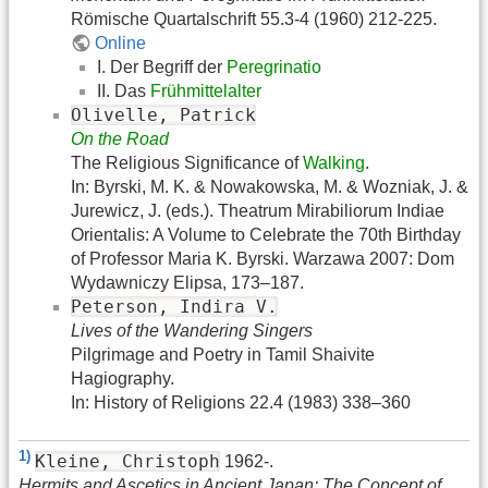
Römische Quartalschrift 55.3-4 (1960) 212-225.
Online
I. Der Begriff der
Peregrinatio
II. Das
Frühmittelalter
Olivelle, Patrick
On the Road
The Religious Significance of
Walking
.
In: Byrski, M. K. & Nowakowska, M. & Wozniak, J. &
Jurewicz, J. (eds.). Theatrum Mirabiliorum Indiae
Orientalis: A Volume to Celebrate the 70th Birthday
of Professor Maria K. Byrski. Warzawa 2007: Dom
Wydawniczy Elipsa, 173–187.
Peterson, Indira V.
Lives of the Wandering Singers
Pilgrimage and Poetry in Tamil Shaivite
Hagiography.
In: History of Religions 22.4 (1983) 338–360
1)
Kleine, Christoph
1962-.
Hermits and Ascetics in Ancient Japan: The Concept of