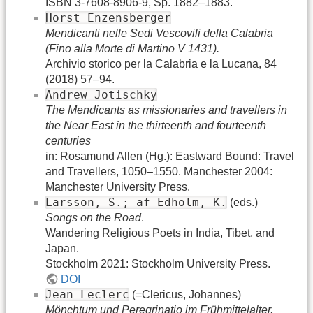
ISBN 3-7608-8906-9, Sp. 1882–1883.
Horst Enzensberger
Mendicanti nelle Sedi Vescovili della Calabria
(Fino alla Morte di Martino V 1431).
Archivio storico per la Calabria e la Lucana, 84
(2018) 57–94.
Andrew Jotischky
The Mendicants as missionaries and travellers in
the Near East in the thirteenth and fourteenth
centuries
in: Rosamund Allen (Hg.): Eastward Bound: Travel
and Travellers, 1050–1550. Manchester 2004:
Manchester University Press.
Larsson, S.; af Edholm, K.
(eds.)
Songs on the Road
.
Wandering Religious Poets in India, Tibet, and
Japan.
Stockholm 2021: Stockholm University Press.
DOI
Jean Leclerc
(=Clericus, Johannes)
Mönchtum und Peregrinatio im Frühmittelalter.