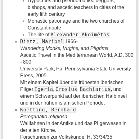
Hypocrites and pseudomonks: beggars,
bishops, and ascetic teachers in cities of the
early fifth century
Monastic patronage and the two churches of
Constantinople
Alexander Akoimētos
The life of
.
Dietz, Maribel
1966-
Wandering Monks, Virgins, and Pilgrims
Ascetic Travel in the Mediterranean World, A.D. 300
- 800.
University Park, Pa: Pennsylvania State University
Press, 2005.
Mit einem Kapitel über die frühesten iberischen
Egeria
Orosius
Bachiarius
Pilger
,
,
, und
einem Schwerpunkt auf der iberischen Halbinsel
und in der frühen islamischen Periode.
Koetting, Bernhard
Peregrinatio religiosa
Wallfahrten in der Antike und das Pilgerwesen in
der alten Kirche.
Forschungen zur Volkskunde, H. 33/34/35.