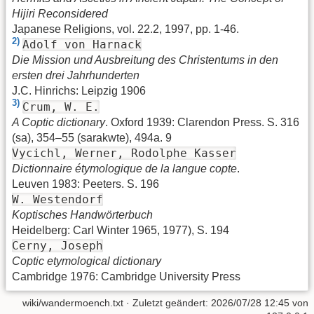
Hijiri Reconsidered
Japanese Religions, vol. 22.2, 1997, pp. 1-46.
2)
Adolf von Harnack
Die Mission und Ausbreitung des Christentums in den
ersten drei Jahrhunderten
J.C. Hinrichs: Leipzig 1906
3)
Crum, W. E.
A Coptic dictionary
. Oxford 1939: Clarendon Press. S. 316
(sa), 354–55 (sarakwte), 494a. 9
Vycichl, Werner, Rodolphe Kasser
Dictionnaire étymologique de la langue copte
.
Leuven 1983: Peeters. S. 196
W. Westendorf
Koptisches Handwörterbuch
Heidelberg: Carl Winter 1965, 1977), S. 194
Cerny, Joseph
Coptic etymological dictionary
Cambridge 1976: Cambridge University Press
wiki/wandermoench.txt
· Zuletzt geändert:
2026/07/28 12:45
von