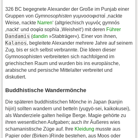
326 BC begegnete Alexander der Große im Punjab einer
Gruppen von
Gymnosophisten
γυμνοσοφισταί ‚nackte
Weise, nackte
Narren
‘ (altgriechisch γυμνός gymnós
‚nackt‘ und σοφία sophía ‚Weisheit‘) mit deren
Führer
Dandamis
(
dandin
»Stabträger«). Einer von ihnen,
Kalanos
, begleitete Alexander mehrere Jahre auf seinem
Zug, bis er sich selbst verbrannte. Die Ideen dieser
Gymnosophisten verbreiteten sich nachfolgend im
griechischen Raum und wurden bis ins europäische,
arabische und persische Mittelalter verbreitet und
diskutiert.
Buddhistische Wandermönche
Die späteren buddhistischen Mönche in Japan (kanjin
hijiri) sollten wandern und betteln (yugyö-sei, kaikokusei),
als Wanderziele galten heilige Berge. Magie gehörte zu
ihren wesentlichen Aufgaben; auch ihr Äußeres wies
schamanistische Züge auf. Ihre
Kleidung
musste aus
Papier oder (Birken-)Rinde bestehen, aus Moos oder