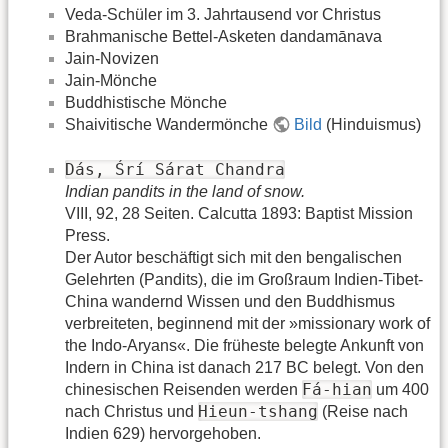
Veda-Schüler im 3. Jahrtausend vor Christus
Brahmanische Bettel-Asketen dandamānava
Jain-Novizen
Jain-Mönche
Buddhistische Mönche
Shaivitische Wandermönche
Bild
(Hinduismus)
Dás, Śrí Sárat Chandra
Indian pandits in the land of snow.
VIII, 92, 28 Seiten. Calcutta 1893: Baptist Mission
Press.
Der Autor beschäftigt sich mit den bengalischen
Gelehrten (Pandits), die im Großraum Indien-Tibet-
China wandernd Wissen und den Buddhismus
verbreiteten, beginnend mit der »missionary work of
the Indo-Aryans«. Die früheste belegte Ankunft von
Indern in China ist danach 217 BC belegt. Von den
Fá-hian
chinesischen Reisenden werden
um 400
Hieun-tshang
nach Christus und
(Reise nach
Indien 629) hervorgehoben.