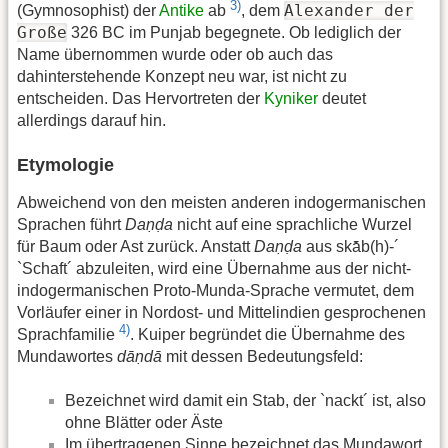
3)
Alexander der
(Gymnosophist) der
Antike
ab
, dem
Große
326 BC im Punjab begegnete. Ob lediglich der
Name übernommen wurde oder ob auch das
dahinterstehende Konzept neu war, ist nicht zu
entscheiden. Das Hervortreten der
Kyniker
deutet
allerdings darauf hin.
Etymologie
Abweichend von den meisten anderen indogermanischen
Sprachen führt
Daṇḍa
nicht auf eine sprachliche Wurzel
für Baum oder Ast zurück. Anstatt
Daṇḍa
aus skā̆b(h)-´
`Schaft´ abzuleiten, wird eine Übernahme aus der nicht-
indogermanischen Proto-Munda-Sprache vermutet, dem
Vorläufer einer in Nordost- und Mittelindien gesprochenen
4)
Sprachfamilie
. Kuiper begründet die Übernahme des
Mundawortes
dāṇdā
mit dessen Bedeutungsfeld:
Bezeichnet wird damit ein Stab, der `nackt´ ist, also
ohne Blätter oder Äste
Im übertragenen Sinne bezeichnet das Mundawort