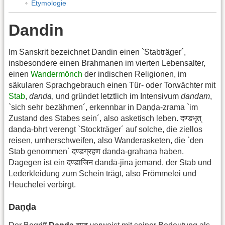
Etymologie
Dandin
Im Sanskrit bezeichnet Dandin einen `Stabträger´,
insbesondere einen Brahmanen im vierten Lebensalter,
einen
Wandermönch
der indischen Religionen, im
säkularen Sprachgebrauch einen Tür- oder Torwächter mit
Stab
,
danda
, und gründet letztlich im Intensivum
dandam
,
`sich sehr bezähmen´, erkennbar in Daṇḍa-zrama `im
Zustand des Stabes sein´, also asketisch leben. दण्डभृत्
daṇḍa-bhṛt verengt `Stockträger´ auf solche, die ziellos
reisen, umherschweifen, also Wanderasketen, die `den
Stab genommen´ दण्डग्रहण daṇḍa-grahaṇa haben.
Dagegen ist ein दण्डाजिन daṇḍā-jina jemand, der Stab und
Lederkleidung zum Schein trägt, also Frömmelei und
Heuchelei verbirgt.
Daṇḍa