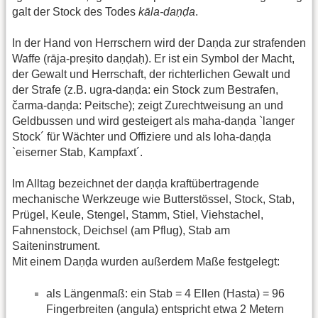
galt der Stock des Todes
kāla-daṇḍa
.
In der Hand von Herrschern wird der Daṇḍa zur strafenden
Waffe (rāja-preṣito daṇḍaḥ). Er ist ein Symbol der Macht,
der Gewalt und Herrschaft, der richterlichen Gewalt und
der Strafe (z.B. ugra-daṇḍa: ein Stock zum Bestrafen,
čarma-daṇḍa: Peitsche); zeigt Zurechtweisung an und
Geldbussen und wird gesteigert als maha-daṇḍa `langer
Stock´ für Wächter und Offiziere und als loha-daṇḍa
`eiserner Stab, Kampfaxt´.
Im Alltag bezeichnet der daṇḍa kraftübertragende
mechanische Werkzeuge wie Butterstössel, Stock, Stab,
Prügel, Keule, Stengel, Stamm, Stiel, Viehstachel,
Fahnenstock, Deichsel (am Pflug), Stab am
Saiteninstrument.
Mit einem Daṇḍa wurden außerdem Maße festgelegt:
als Längenmaß: ein Stab = 4 Ellen (Hasta) = 96
Fingerbreiten (angula) entspricht etwa 2 Metern