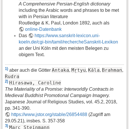
A Comprehensive Persian-English dictionary
including the Arabic words and phrases to be met
with in Persian literature
Routledge & K. Paul, London 1892, auch als
online-Datenbank
Das
https://www.sanskrit-lexicon.uni-
koeln.de/cgi-bin/tamil/rechercheSanskrit-Lexikon
an der Uni Köln mit den meisten Belegen zu
obigem Text.
1)
Antaka
Mṛtyu
Kāla
Brahman
aber auch die Götter
,
,
,
,
Rudra
2)
Hirasawa, Caroline
The Materiality of a Promise: Interworldly Contracts in
Medieval Buddhist Promotional Campaign Imagery.
Japanese Journal of Religious Studies, vol. 45.2, 2018,
pp. 341-390.
https://www.jstor.org/stable/26854488
(Zugriff am
29.05.21), insbes. S. 357-358
3)
Marc Steinmann