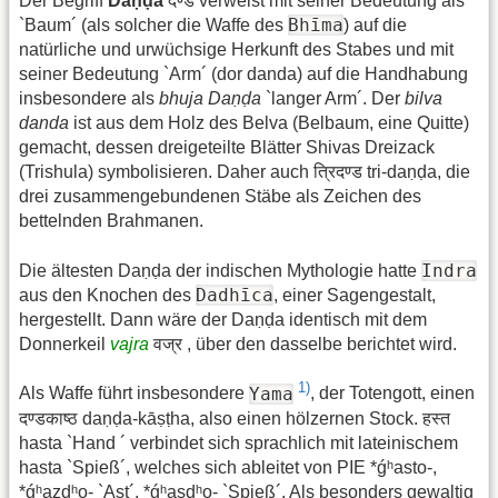
Der Begriff
Daṇḍa
दण्ड verweist mit seiner Bedeutung als
Bhīma
`Baum´ (als solcher die Waffe des
) auf die
natürliche und urwüchsige Herkunft des Stabes und mit
seiner Bedeutung `Arm´ (dor danda) auf die Handhabung
insbesondere als
bhuja Daṇḍa
`langer Arm´. Der
bilva
danda
ist aus dem Holz des Belva (Belbaum, eine Quitte)
gemacht, dessen dreigeteilte Blätter Shivas Dreizack
(Trishula) symbolisieren. Daher auch त्रिदण्ड tri-daṇḍa, die
drei zusammengebundenen Stäbe als Zeichen des
bettelnden Brahmanen.
Indra
Die ältesten Daṇḍa der indischen Mythologie hatte
Dadhīca
aus den Knochen des
, einer Sagengestalt,
hergestellt. Dann wäre der Daṇḍa identisch mit dem
Donnerkeil
vajra
वज्र , über den dasselbe berichtet wird.
1)
Yama
Als Waffe führt insbesondere
, der Totengott, einen
दण्डकाष्ठ daṇḍa-kāṣṭha, also einen hölzernen Stock. हस्त
hasta `Hand ´ verbindet sich sprachlich mit lateinischem
hasta `Spieß´, welches sich ableitet von PIE *ǵʰasto-,
*ǵʰazdʰo- `Ast´, *ǵʰasdʰo- `Spieß´. Als besonders gewaltig