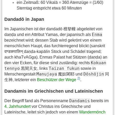
ein Zeitmaß: 60 Vikalā = 360 Atemzüge = (1/60)
Sterntag entspricht etwa 60 Minuten
Dandadō in Japan
Im Japanischen ist der dandadō 檀拏幢 abgeleitet von
Enma
daṇḍa und ein Attribut Yamas, der japanisch als
bezeichnet wird; dessen Stab wird gekrönt von einem
menschlichen Haupt, das furchterregend blickt (sanskrit
दण्डकपालिन् daṇḍa-kapālin Stock und Schädel tragend;
auch khaTvAGga). Enmas Palast hat Stützen (daṇḍa) an
Kokuan
den vier Ecken, für diese sind zuständig: rechts
tennyo
Taizan fukun
黒闇天女, links
sowie in
Manujaya
Dōshōjin
Menschengestalt
魔奴闍耶 und
同
2)
生神, letzterer ein
Beschützer der Wege
.
Dandamis im Griechischen und Lateinischen
Dandamis
Der Begriff fand als Personenname
bereits im
4. Jahrhundert
vor Christus ins Griechische und
Lateinische, leitet sich jedoch von einem
Wandermönch