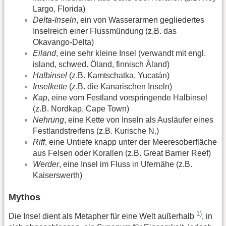
Largo, Florida)
Delta-Inseln
, ein von Wasserarmen gegliedertes
Inselreich einer Flussmündung (z.B. das
Okavango-Delta)
Eiland
, eine sehr kleine Insel (verwandt mit engl.
island, schwed. Öland, finnisch Åland)
Halbinsel
(z.B. Kamtschatka, Yucatán)
Inselkette
(z.B. die Kanarischen Inseln)
Kap
, eine vom Festland vorspringende Halbinsel
(z.B. Nordkap, Cape Town)
Nehrung
, eine Kette von Inseln als Ausläufer eines
Festlandstreifens (z.B. Kurische N.)
Riff
, eine Untiefe knapp unter der Meeresoberfläche
aus Felsen oder Korallen (z.B. Great Barrier Reef)
Werder
, eine Insel im Fluss in Ufernähe (z.B.
Kaiserswerth)
Mythos
1)
Die Insel dient als Metapher für eine Welt außerhalb
, in