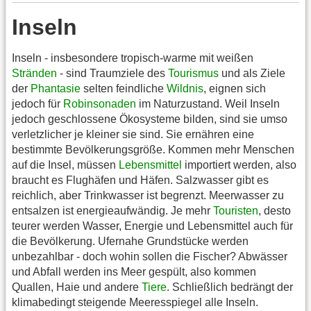
Inseln
Inseln - insbesondere tropisch-warme mit weißen
Stränden
- sind Traumziele des
Tourismus
und als Ziele
der
Phantasie
selten feindliche
Wildnis
, eignen sich
jedoch für
Robinsonaden
im Naturzustand. Weil Inseln
jedoch geschlossene Ökosysteme bilden, sind sie umso
verletzlicher je kleiner sie sind. Sie ernähren eine
bestimmte Bevölkerungsgröße. Kommen mehr Menschen
auf die Insel, müssen
Lebensmittel
importiert werden, also
braucht es Flughäfen und Häfen. Salzwasser gibt es
reichlich, aber Trinkwasser ist begrenzt. Meerwasser zu
entsalzen ist energieaufwändig. Je mehr
Touristen
, desto
teurer werden Wasser, Energie und Lebensmittel auch für
die Bevölkerung. Ufernahe Grundstücke werden
unbezahlbar - doch wohin sollen die Fischer? Abwässer
und Abfall werden ins Meer gespült, also kommen
Quallen, Haie und andere
Tiere
. Schließlich bedrängt der
klimabedingt steigende Meeresspiegel alle Inseln.