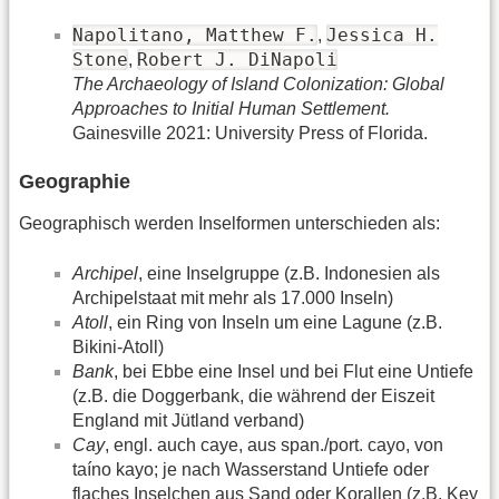
Napolitano, Matthew F.
Jessica H.
,
Stone
Robert J. DiNapoli
,
The Archaeology of Island Colonization: Global
Approaches to Initial Human Settlement.
Gainesville 2021: University Press of Florida.
Geographie
Geographisch werden Inselformen unterschieden als:
Archipel
, eine Inselgruppe (z.B. Indonesien als
Archipelstaat mit mehr als 17.000 Inseln)
Atoll
, ein Ring von Inseln um eine Lagune (z.B.
Bikini-Atoll)
Bank
, bei Ebbe eine Insel und bei Flut eine Untiefe
(z.B. die Doggerbank, die während der Eiszeit
England mit Jütland verband)
Cay
, engl. auch caye, aus span./port. cayo, von
taíno kayo; je nach Wasserstand Untiefe oder
flaches Inselchen aus Sand oder Korallen (z.B. Key