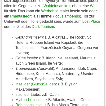
sich abgeschlossen, ein Synonym für Einsamkeit, jedoch
offen im Gegensatz zur
Waldeinsamkeit
, eben eine
Welt
für sich. Das kann ein
Werbebild
realer Inseln sein oder
ein
Phantasieort
, als Himmel (
locus amoenus
), Tor zur
Unterwelt oder Hölle gedacht sein, wurde zum
Lost Place
oder ist Ziel des
Dark Tourism
:
Gefängnisinseln:
z.B. Alcatraz „The Rock“, St.
Helena, Robben Island vor Kapstadt, die
Teufelsinsel in Französisch-Guyana, Gorgona vor
Livorno;
Grüne Inseln:
z.B. Irland, Neuseeland, Mauritius;
auch Green Island, Île Verte;
Trauminseln
(Auswahl): Andamanen, Bali, Capri,
Hiddensee, Krim, Mallorca, Norderney, Usedom,
Malediven, Seychellen, Sylt;
Insel der (Glück)Seligen
: z.B. Elysion,
Makaronesien;
Insel der Liebe; z.B. Capri;
Mythische Inseln
: z.B. Atlantis, Avalon, Orplid;
Robinsons Insel
: z.B. Isla Más a Tierra, Insel