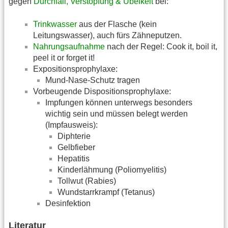
gegen
Durchfall, Verstopfung & Übelkeit
bei:
Trinkwasser
aus der Flasche (kein
Leitungswasser), auch fürs Zähneputzen.
Nahrungsaufnahme
nach der Regel: Cook it, boil it,
peel it or forget it!
Expositionsprophylaxe:
Mund-Nase-Schutz tragen
Vorbeugende Dispositionsprophylaxe:
Impfungen können unterwegs besonders
wichtig sein und müssen belegt werden
(Impfausweis):
Diphterie
Gelbfieber
Hepatitis
Kinderlähmung (Poliomyelitis)
Tollwut (Rabies)
Wundstarrkrampf (Tetanus)
Desinfektion
Literatur