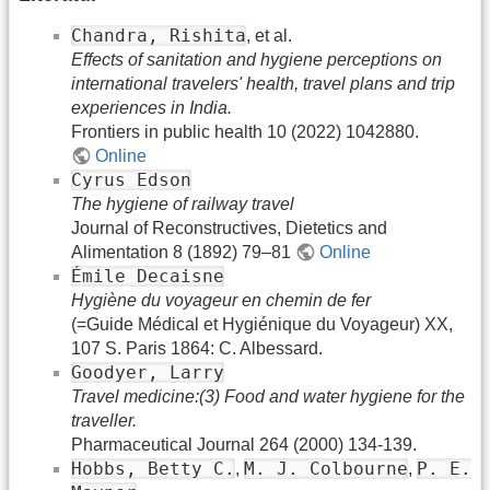
Chandra, Rishita
, et al.
Effects of sanitation and hygiene perceptions on
international travelers' health, travel plans and trip
experiences in India.
Frontiers in public health 10 (2022) 1042880.
Online
Cyrus Edson
The hygiene of railway travel
Journal of Reconstructives, Dietetics and
Alimentation 8 (1892) 79–81
Online
Émile Decaisne
Hygiène du voyageur en chemin de fer
(=Guide Médical et Hygiénique du Voyageur) XX,
107 S. Paris 1864: C. Albessard.
Goodyer, Larry
Travel medicine:(3) Food and water hygiene for the
traveller.
Pharmaceutical Journal 264 (2000) 134-139.
Hobbs, Betty C.
M. J. Colbourne
P. E.
,
,