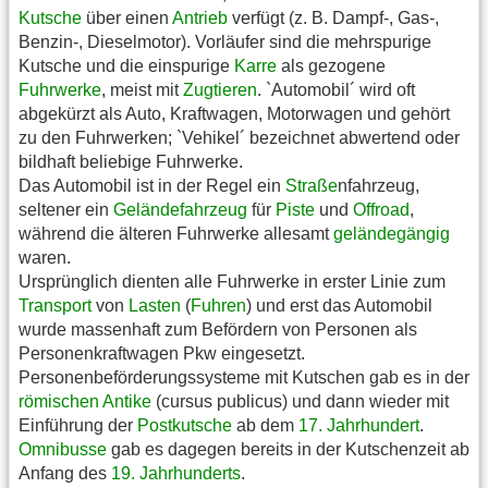
Kutsche
über einen
Antrieb
verfügt (z. B. Dampf-, Gas-,
Benzin-, Dieselmotor). Vorläufer sind die mehrspurige
Kutsche und die einspurige
Karre
als gezogene
Fuhrwerke
, meist mit
Zugtieren
. `Automobil´ wird oft
abgekürzt als Auto, Kraftwagen, Motorwagen und gehört
zu den Fuhrwerken; `Vehikel´ bezeichnet abwertend oder
bildhaft beliebige Fuhrwerke.
Das Automobil ist in der Regel ein
Straße
nfahrzeug,
seltener ein
Geländefahrzeug
für
Piste
und
Offroad
,
während die älteren Fuhrwerke allesamt
geländegängig
waren.
Ursprünglich dienten alle Fuhrwerke in erster Linie zum
Transport
von
Lasten
(
Fuhren
) und erst das Automobil
wurde massenhaft zum Befördern von Personen als
Personenkraftwagen Pkw eingesetzt.
Personenbeförderungssysteme mit Kutschen gab es in der
römischen Antike
(cursus publicus) und dann wieder mit
Einführung der
Postkutsche
ab dem
17. Jahrhundert
.
Omnibusse
gab es dagegen bereits in der Kutschenzeit ab
Anfang des
19. Jahrhunderts
.