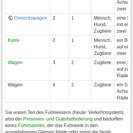
Achsga
zwei S
Dreieckswagen
2
1
Mensch,
eine St
Hund,
mit ein
Zugtiere
zwei R
Karre
2
1
Mensch,
ein Beh
Hund,
auf ein
Zugtiere
zwei R
Wagen
3
2
Zugtiere
eine St
auf zwe
Rädern
Wagen
4
2
Zugtiere
ein Schl
Achsen 
Rädern
Sie waren Teil des Fuhrwesens (heute: Verkehrssystem),
also der
Personen- und Güterbeförderung
und bedurften
eines
Fuhrmannes
, der das Fuhrwerk in den
ausgefahrenen Gleisen führte oder sonst die beste