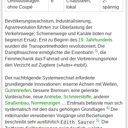
Omnibuswagen
6
Chausseen,
2-
ohne Coupé
lokal
spännig
Bevölkerungswachstum, Industrialisierung,
Agrarrevolution führten zur Überlastung der
Verkehrswege; Schienenwege und Kanäle boten nur
begrenzt Ersatz. Erst zu Beginn des
19. Jahrhunderts
wurden die Transportmethoden revolutioniert. Die
3)
Dampfmaschine ermöglichte die Eisenbahn
, die
Feinmechanik das Fahrrad und der Verbrennungsmotor
den Verzicht auf Zugtiere (»Auto«-mobil).
Der nachfolgende Systemwechsel erforderte
grundlegende Innovationen: eiserne Achsen mit Wellen,
Gummireifen
, bessere Bremsen, eine gelenkte
Vorderachse, neue
Antriebe
,
Schmierstoffe
, anderer
Straßenbau
,
Normierungen
… Erstmals befasste man sich
4)
systematisch mit den dazu gehörigen Grundlagen
Die
miteinander verwobenen Vorgänge und Beziehungen
5)
Edith Saurer
beschreibt sehr ausführlich
. Die