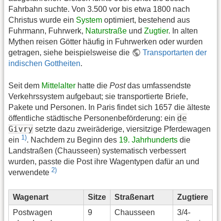
Fahrbahn suchte. Von 3.500 vor bis etwa 1800 nach
Christus wurde ein
System
optimiert, bestehend aus
Fuhrmann, Fuhrwerk,
Naturstraße
und
Zugtier
. In alten
Mythen reisen Götter häufig in Fuhrwerken oder wurden
getragen, siehe beispielsweise die
Transportarten der
indischen Gottheiten
.
Seit dem
Mittelalter
hatte die
Post
das umfassendste
Verkehrssystem aufgebaut; sie transportierte Briefe,
Pakete und Personen. In Paris findet sich 1657 die älteste
de
öffentliche städtische Personenbeförderung: ein
Givry
setzte dazu zweiräderige, viersitzige Pferdewagen
1)
ein
. Nachdem zu Beginn des
19. Jahrhunderts
die
Landstraßen (Chausseen) systematisch verbessert
wurden, passte die Post ihre Wagentypen dafür an und
2)
verwendete
Wagenart
Sitze
Straßenart
Zugtiere
Postwagen
9
Chausseen
3/4-