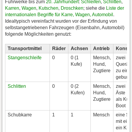
Fuhrwerke bis zum
20. Jahrhundert
:
Schleifen
,
Schlitten
,
Karren
,
Wagen
,
Kutschen
,
Droschken
; siehe die
Liste der
internationalen Begriffe für Karre, Wagen, Automobil
.
Idealtypisch vereinfacht wurden vor der Erfindung von
selbstangetriebenen Fahrzeugen (Eisenbahn, Automobil)
folgende Möglichkeiten genutzt:
Transportmittel
Räder
Achsen
Antrieb
Konstr
Stangenschleife
0
0 (1
Mensch,
zwei la
Kufe)
Hund,
Queräs
Zugtiere
zu eine
gebund
Schlitten
0
0 (2
Mensch,
zwei la
Kufen)
Hund,
Äste
Zugtiere
als Kuf
Boot (B
Schubkarre
1
1
Mensch
eine St
mit ei
ein Kor