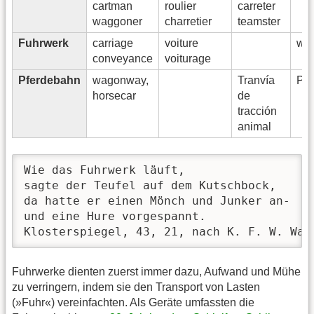
cartman
roulier
carreter
waggoner
charretier
teamster
Fuhrwerk
carriage
voiture
wa
conveyance
voiturage
Pferdebahn
wagonway,
Tranvía
Pa
horsecar
de
tracción
animal
Wie das Fuhrwerk läuft, 

sagte der Teufel auf dem Kutschbock, 

da hatte er einen Mönch und Junker an- 

und eine Hure vorgespannt.

Klosterspiegel, 43, 21, nach K. F. W. Wan
Fuhrwerke dienten zuerst immer dazu, Aufwand und Mühe
zu verringern, indem sie den Transport von Lasten
(»Fuhr«) vereinfachten. Als Geräte umfassten die