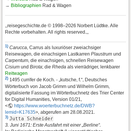
→
Bibliographien
Rad & Wagen
,,reisegeschichte.de © 1998–2026 Norbert Lüdtke. Alle
Rechte vorbehalten. All rights reserved.,,
1)
Carucca
, Carrus als luxuriöser zweiachsiger
Reisewagen, die einachsigen Lastkarren
Plaustrum
und
Carpentum
, die einachsigen, schnellen Reisewagen
Cisium
und
Birota
; die
Rheda
als vierrädriger, lenkbarer
Reitwagen
2)
1495 currifer de Koch. - „kutsche, f.“, Deutsches
Wörterbuch von Jacob Grimm und Wilhelm Grimm,
digitalisierte Fassung im Wörterbuchnetz des Trier Center
for Digital Humanities, Version 01/21,
<
https://www.woerterbuchnetz.de/DWB?
lemid=K17635
>, abgerufen am 28.08.2021.
3)
Jutta Schneider
3. Juni 1671: Erste Ausfahrt mit einer „Berline“.