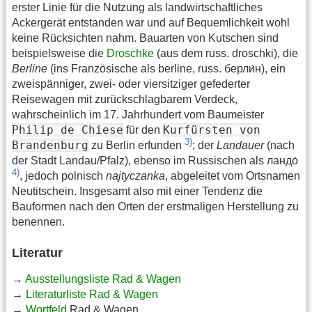
erster Linie für die Nutzung als landwirtschaftliches
Ackergerät entstanden war und auf Bequemlichkeit wohl
keine Rücksichten nahm. Bauarten von Kutschen sind
beispielsweise die
Droschke
(aus dem russ. droschki), die
Berline
(ins Französische als berline, russ. берли́н), ein
zweispänniger, zwei- oder viersitziger gefederter
Reisewagen mit zurückschlagbarem Verdeck,
wahrscheinlich im 17. Jahrhundert vom Baumeister
Philip de Chiese
Kurfürsten von
für den
3)
Brandenburg
zu Berlin erfunden
; der
Landauer
(nach
der Stadt Landau/Pfalz), ebenso im Russischen als ландо́
4)
, jedoch polnisch
najtyczanka
, abgeleitet vom Ortsnamen
Neutitschein. Insgesamt also mit einer Tendenz die
Bauformen nach den Orten der erstmaligen Herstellung zu
benennen.
Literatur
→
Ausstellungsliste Rad & Wagen
→
Literaturliste Rad & Wagen
→
Wortfeld
Rad & Wagen