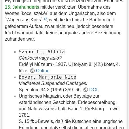
Etymologisch beginnt die Kutschenzeit erst zum Ende des
15. Jahrhunderts
mit der verkürzten Übernahme des
Wortes `kocsi szekér´ aus dem Ungarischen, also dem
2)
`Wagen aus Kocs´
, weil die technische Bauform mit
gefedertem Aufbau zwar nicht neu, jedoch besonders
leicht war und dafür keine adäquate andere Bezeichnung
zuhanden war.
Szabó T., Attila
Gépkocsi vagy autó?
Erdélyi Múzeum - 1937. Új folyam 8. (42.) kötet, 4.
füzet
Online
Boyer, Marjorie Nice
Mediaeval Suspended Carriages.
Speculum 34.3 (1959) 359–66.
DOI
.
Ungrisches Magazin, oder Beyträge zur
vaterländischen Geschichte, Erdebeschreibung,
und Naturwissenschaft, Band 1. Preßburg : Löwe
1781.
S. 15 ff: »Beweis, daß die Kutschen eine ungrische
Erfindung, und daß selbst die in allen europäischen