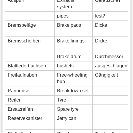
Auspuff
Exhaust
Geräusche?
system
pipes
fest?
Bremsbeläge
Brake pads
Dicke
Bremsscheiben
Brake linings
Dicke
Brake drum
Durchmesser
Blattfederbuchsen
bushels
ausgeschlagen?
Freilaufnaben
Free-wheeling
Gängigkeit
hub
Pannenset
Breakdown set
Reifen
Tyre
Ersatzreifen
Spare tyre
Reservekanister
Jerry can