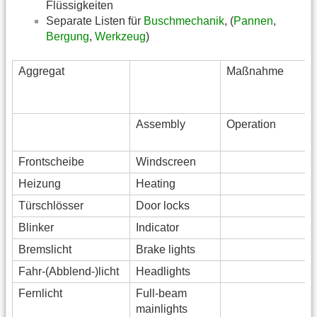
Flüssigkeiten
Separate Listen für
Buschmechanik
, (
Pannen
,
Bergung
,
Werkzeug
)
Aggregat
Maßnahme
Assembly
Operation
Frontscheibe
Windscreen
Heizung
Heating
Türschlösser
Door locks
Blinker
Indicator
Bremslicht
Brake lights
Fahr-(Abblend-)licht
Headlights
Fernlicht
Full-beam
mainlights