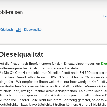
bil-reisen
Le
Wörterbuch
»
wiki
»
Dieselqualität
Dieselqualität
Auf die Frage nach Empfehlungen für den Einsatz eines modernen
Die
außereuropäischen Ausland antwortete ein Hersteller:
// »Die XY-GmbH empfiehlt, nur Dieselkraftstoff nach EN 590 oder der 
zu tanken. Dieselkraftstoffe nach DIN-EN 590 mit bis zu 7% Biodiesel
eingeführt. Wir empfehlen Ihnen weiterhin, nur hochwertigen Kraftstoff
ausländischen Märkten vertriebenen Kraftstoffqualitäten können wir ke
ist hierzu der jeweilige Pächter direkt anzusprechen. Es dürfen keine D
die nicht der oben genannten Spezifikation entsprechen. Alle anderen Di
wurden von unserer Seite nicht mit Ihrem Fahrzeug getestet, so dass wi
Verträglichkeit bzw. Unverträglichkeit treffen können. Generell bleibt 