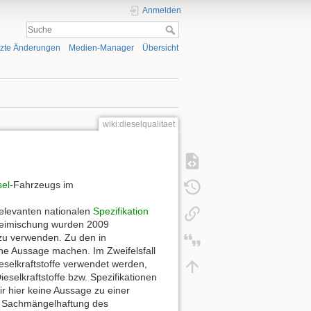
Anmelden
tzte Änderungen
Medien-Manager
Übersicht
wiki:dieselqualitaet
sel
-Fahrzeugs im
relevanten nationalen
Spezifikation
-Beimischung wurden 2009
 zu verwenden. Zu den in
ine Aussage machen. Im Zweifelsfall
ieselkraftstoffe verwendet werden,
eselkraftstoffe bzw. Spezifikationen
r hier keine Aussage zu einer
die Sachmängelhaftung des