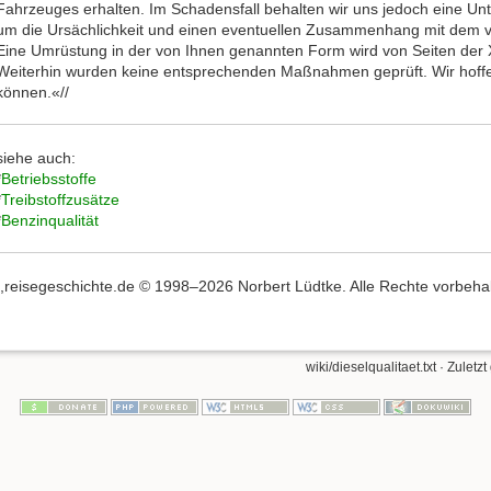
Fahrzeuges erhalten. Im Schadensfall behalten wir uns jedoch eine Unt
um die Ursächlichkeit und einen eventuellen Zusammenhang mit dem ve
Eine Umrüstung in der von Ihnen genannten Form wird von Seiten der
Weiterhin wurden keine entsprechenden Maßnahmen geprüft. Wir hoffen
können.«//
siehe auch:
*
Betriebsstoffe
*
Treibstoffzusätze
*
Benzinqualität
,,reisegeschichte.de © 1998–2026 Norbert Lüdtke. Alle Rechte vorbehalte
wiki/dieselqualitaet.txt
· Zuletzt