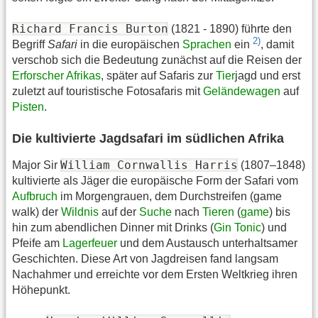
Richard Francis Burton
(1821 - 1890) führte den
2)
Begriff
Safari
in die europäischen
Sprachen
ein
, damit
verschob sich die Bedeutung zunächst auf die Reisen der
Erforscher
Afrikas
, später auf Safaris zur
Tier
jagd und erst
zuletzt auf touristische Fotosafaris mit
Geländewagen
auf
Pisten
.
Die kultivierte Jagdsafari im südlichen Afrika
William Cornwallis Harris
Major Sir
(1807–1848)
kultivierte als Jäger die europäische Form der Safari vom
Aufbruch
im Morgengrauen, dem Durchstreifen (game
walk) der
Wildnis
auf der
Suche
nach
Tieren
(
game
) bis
hin zum abendlichen Dinner mit Drinks (
Gin Tonic
) und
Pfeife am
Lagerfeuer
und dem Austausch unterhaltsamer
Geschichten. Diese Art von Jagdreisen fand langsam
Nachahmer und erreichte vor dem Ersten Weltkrieg ihren
Höhepunkt.