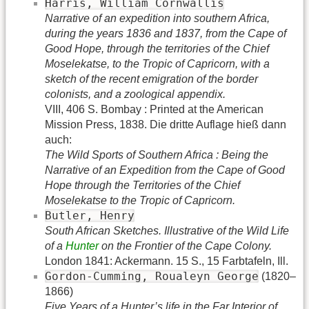
Harris, William Cornwallis
Narrative of an expedition into southern Africa,
during the years 1836 and 1837, from the Cape of
Good Hope, through the territories of the Chief
Moselekatse, to the Tropic of Capricorn, with a
sketch of the recent emigration of the border
colonists, and a zoological appendix.
VIII, 406 S. Bombay : Printed at the American
Mission Press, 1838. Die dritte Auflage hieß dann
auch:
The Wild Sports of Southern Africa : Being the
Narrative of an Expedition from the Cape of Good
Hope through the Territories of the Chief
Moselekatse to the Tropic of Capricorn.
Butler, Henry
South African Sketches. Illustrative of the Wild Life
of a
Hunter
on the Frontier of the Cape Colony.
London 1841: Ackermann. 15 S., 15 Farbtafeln, Ill.
Gordon-Cumming, Roualeyn George
(1820–
1866)
Five Years of a Hunter’s life in the Far Interior of