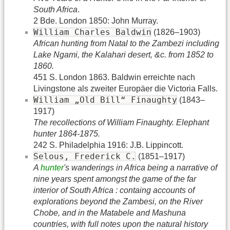
South Africa
.
2 Bde. London 1850: John Murray.
William Charles Baldwin
(1826–1903)
African hunting from Natal to the Zambezi including
Lake Ngami, the Kalahari desert, &c. from 1852 to
1860.
451 S. London 1863. Baldwin erreichte nach
Livingstone als zweiter Europäer die Victoria Falls.
William „Old Bill“ Finaughty
(1843–
1917)
The recollections of William Finaughty. Elephant
hunter 1864-1875.
242 S. Philadelphia 1916: J.B. Lippincott.
Selous, Frederick C.
(1851–1917)
A
hunter
's wanderings in Africa being a narrative of
nine years spent amongst the game of the far
interior of South Africa : containg accounts of
explorations beyond the Zambesi, on the River
Chobe, and in the Matabele and Mashuna
countries, with full notes upon the natural history