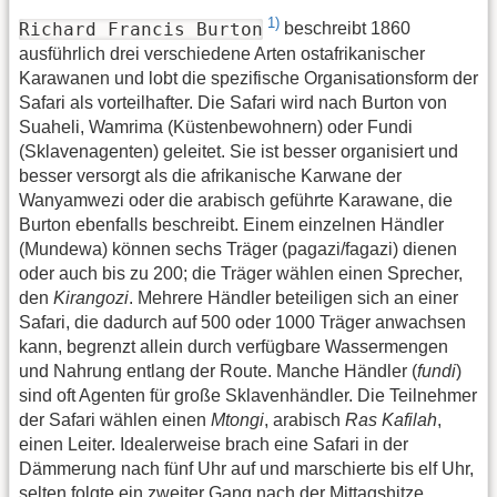
1)
Richard Francis Burton
beschreibt 1860
ausführlich drei verschiedene Arten ostafrikanischer
Karawanen und lobt die spezifische Organisationsform der
Safari als vorteilhafter. Die Safari wird nach Burton von
Suaheli, Wamrima (Küstenbewohnern) oder Fundi
(Sklavenagenten) geleitet. Sie ist besser organisiert und
besser versorgt als die afrikanische Karwane der
Wanyamwezi oder die arabisch geführte Karawane, die
Burton ebenfalls beschreibt. Einem einzelnen Händler
(Mundewa) können sechs Träger (pagazi/fagazi) dienen
oder auch bis zu 200; die Träger wählen einen Sprecher,
den
Kirangozi
. Mehrere Händler beteiligen sich an einer
Safari, die dadurch auf 500 oder 1000 Träger anwachsen
kann, begrenzt allein durch verfügbare Wassermengen
und Nahrung entlang der Route. Manche Händler (
fundi
)
sind oft Agenten für große Sklavenhändler. Die Teilnehmer
der Safari wählen einen
Mtongi
, arabisch
Ras Kafilah
,
einen Leiter. Idealerweise brach eine Safari in der
Dämmerung nach fünf Uhr auf und marschierte bis elf Uhr,
selten folgte ein zweiter Gang nach der Mittagshitze.