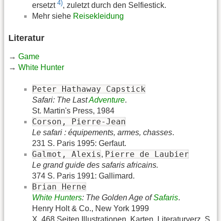
4)
ersetzt
, zuletzt durch den Selfiestick.
Mehr siehe
Reisekleidung
Literatur
→
Game
→
White Hunter
Peter Hathaway Capstick
Safari: The Last
Adventure
.
St. Martin's Press, 1984
Corson, Pierre-Jean
Le safari : équipements, armes, chasses
.
231 S. Paris 1995: Gerfaut.
Galmot, Alexis
Pierre de Laubier
,
Le grand guide des safaris africains.
374 S. Paris 1991: Gallimard.
Brian Herne
White Hunters
: The Golden Age of
Safaris
.
Henry Holt & Co., New York 1999
X, 468 Seiten Illustrationen, Karten, Literaturverz. S.