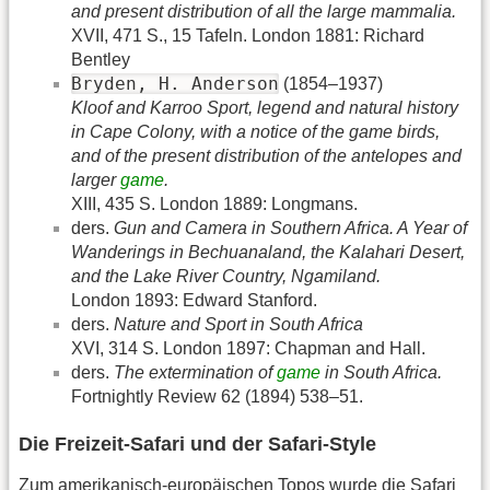
and present distribution of all the large mammalia.
XVII, 471 S., 15 Tafeln. London 1881: Richard
Bentley
Bryden, H. Anderson
(1854–1937)
Kloof and Karroo Sport, legend and natural history
in Cape Colony, with a notice of the game birds,
and of the present distribution of the antelopes and
larger
game
.
XIII, 435 S. London 1889: Longmans.
ders.
Gun and Camera in Southern Africa. A Year of
Wanderings in Bechuanaland, the Kalahari Desert,
and the Lake River Country, Ngamiland.
London 1893: Edward Stanford.
ders.
Nature and Sport in South Africa
XVI, 314 S. London 1897: Chapman and Hall.
ders.
The extermination of
game
in South Africa.
Fortnightly Review 62 (1894) 538–51.
Die Freizeit-Safari und der Safari-Style
Zum amerikanisch-europäischen Topos wurde die Safari