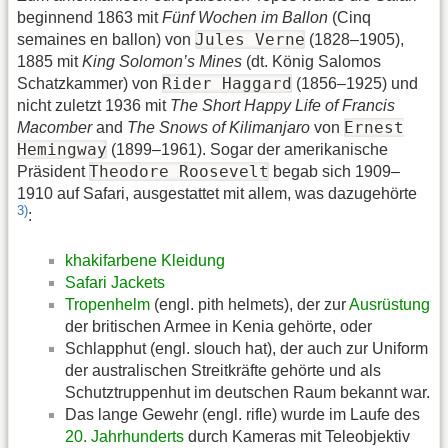
beginnend 1863 mit
Fünf Wochen im Ballon
(Cinq
Jules Verne
semaines en ballon) von
(1828–1905),
1885 mit
King Solomon’s Mines
(dt. König Salomos
Rider Haggard
Schatzkammer) von
(1856–1925) und
nicht zuletzt 1936 mit
The Short Happy Life of Francis
Ernest
Macomber
and
The Snows of Kilimanjaro
von
Hemingway
(1899–1961). Sogar der amerikanische
Theodore Roosevelt
Präsident
begab sich 1909–
1910 auf Safari, ausgestattet mit allem, was dazugehörte
3)
:
khakifarbene Kleidung
Safari Jackets
Tropenhelm
(engl. pith helmets), der zur
Ausrüstung
der britischen Armee in Kenia gehörte, oder
Schlapphut (engl. slouch hat), der auch zur Uniform
der australischen Streitkräfte gehörte und als
Schutztruppenhut im deutschen Raum bekannt war.
Das lange Gewehr (engl. rifle) wurde im Laufe des
20. Jahrhunderts
durch Kameras mit Teleobjektiv