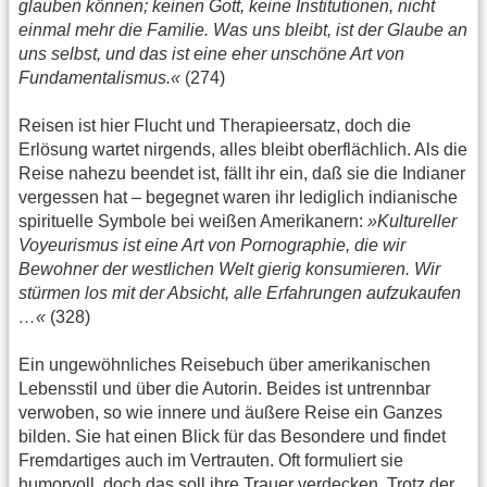
glauben können; keinen Gott, keine Institutionen, nicht
einmal mehr die Familie. Was uns bleibt, ist der Glaube an
uns selbst, und das ist eine eher unschöne Art von
Fundamentalismus.«
(274)
Reisen ist hier Flucht und Therapieersatz, doch die
Erlösung wartet nirgends, alles bleibt oberflächlich. Als die
Reise nahezu beendet ist, fällt ihr ein, daß sie die Indianer
vergessen hat – begegnet waren ihr lediglich indianische
spirituelle Symbole bei weißen Amerikanern:
»Kultureller
Voyeurismus ist eine Art von Pornographie, die wir
Bewohner der westlichen Welt gierig konsumieren. Wir
stürmen los mit der Absicht, alle Erfahrungen aufzukaufen
…«
(328)
Ein ungewöhnliches Reisebuch über amerikanischen
Lebensstil und über die Autorin. Beides ist untrennbar
verwoben, so wie innere und äußere Reise ein Ganzes
bilden. Sie hat einen Blick für das Besondere und findet
Fremdartiges auch im Vertrauten. Oft formuliert sie
humorvoll, doch das soll ihre Trauer verdecken. Trotz der