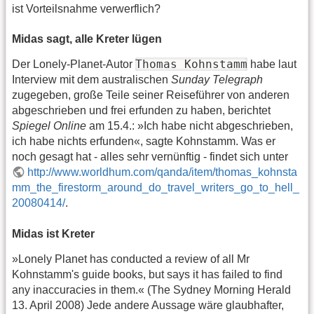
ist Vorteilsnahme verwerflich?
Midas sagt, alle Kreter lügen
Thomas Kohnstamm
Der Lonely-Planet-Autor
habe laut
Interview mit dem australischen
Sunday Telegraph
zugegeben, große Teile seiner Reiseführer von anderen
abgeschrieben und frei erfunden zu haben, berichtet
Spiegel Online
am 15.4.: »Ich habe nicht abgeschrieben,
ich habe nichts erfunden«, sagte Kohnstamm. Was er
noch gesagt hat - alles sehr vernünftig - findet sich unter
http://www.worldhum.com/qanda/item/thomas_kohnsta
mm_the_firestorm_around_do_travel_writers_go_to_hell_
20080414/
.
Midas ist Kreter
»Lonely Planet has conducted a review of all Mr
Kohnstamm's guide books, but says it has failed to find
any inaccuracies in them.« (The Sydney Morning Herald
13. April 2008) Jede andere Aussage wäre glaubhafter,