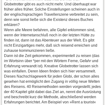
Globetrotter gibt es auch nicht mehr. Und überhaupt war
früher alles früher. Solche Einstellungen scheinen auch in
der englischsprachigen Travellerszene verbreitet zu sein,
denn wie sonst ließe sich die Existenz dieses Buches
erklären?
Wenn alle Meere befahren, alle Gipfel erklommen sind,
wenn der Internetanschluß noch in der letzten Hütte zu
finden ist, dann ist das Abenteuer aus der Welt. Es gibt
nicht Einzigartiges mehr, daß sich reisend erreichen und
zuhause kommunizieren ließe.
Dann ist die Zeit gekommen, experimentell zu reisen (das
im Wortsinn über *per mit den Wörtern Ferne, Ge
fahr
und
Er
fahr
ung verwandt ist). Kreative Globetrotter lassen sich
was einfallen. Deren Ideen finden sich hier versammelt.
Dieses Nachschlagewerk für jeden Globi, der schon alles
gesehen hat ermöglicht den Zugang in völlig neue Welten
des Reisens. 40 Reisemethoden werden vorgestellt; jedes
der 40 Kapitel gibt dabei das Ziel an, nennt die Ausrüstung
und beschreibt kurz die Methode, abschließend werden
Erfahrungen berichtet. Am Beispiel von »Rent a tourist«