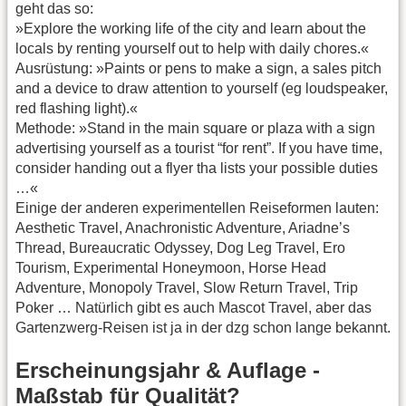
geht das so:
»Explore the working life of the city and learn about the
locals by renting yourself out to help with daily chores.«
Ausrüstung: »Paints or pens to make a sign, a sales pitch
and a device to draw attention to yourself (eg loudspeaker,
red flashing light).«
Methode: »Stand in the main square or plaza with a sign
advertising yourself as a tourist “for rent”. If you have time,
consider handing out a flyer tha lists your possible duties
…«
Einige der anderen experimentellen Reiseformen lauten:
Aesthetic Travel, Anachronistic Adventure, Ariadne’s
Thread, Bureaucratic Odyssey, Dog Leg Travel, Ero
Tourism, Experimental Honeymoon, Horse Head
Adventure, Monopoly Travel, Slow Return Travel, Trip
Poker … Natürlich gibt es auch Mascot Travel, aber das
Gartenzwerg-Reisen ist ja in der dzg schon lange bekannt.
Erscheinungsjahr & Auflage -
Maßstab für Qualität?