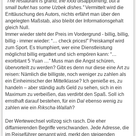
“The restaurant is grand, the food disappointing, but a
small bufet has some Uzbek dishes.”
Vermittelt wird die
Enttäuschung des Autors, nichts erfährt man über den
angelegten Maßstab, also bleibt der Informationsgehalt
gleich Null.
Immer wieder steht der Preis im Vordergrund - billig, billig,
billig - immer wieder: “… check prices!” Preiskampf wird
zum Sport. Es triumphiert, wer eine Dienstleistung
möglichst billig ergattert und sich empören kann: “…
exorbitant 5 Yuan …” Muss man die Angst schüren,
übervorteilt zu werden? Gibt es denn nur diese eine Art zu
reisen: Nämlich die billigste, noch weniger zu zahlen als
ein Einheimischer der Mittelklasse? Ich genieße es, zu
handeln – aber ständig aufs Geld zu sehen, sich in ein
Maximum zu verbeißen, das verdirbt den Spaß. Soll ich
ernsthaft darauf bestehen, für ein
Dal
ebenso wenig zu
zahlen wie ein
Rikscha-Wallah
?
Der Wertewechsel vollzog sich rasch. Die eher
diffamierenden Begriffe verschwanden. Jede Adresse, die
im Reiseführer genannt wird, merkt den steigenden