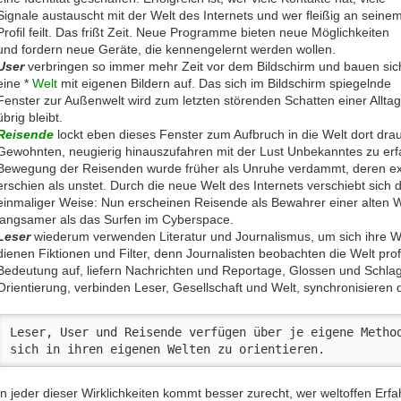
Signale austauscht mit der Welt des Internets und wer fleißig an seine
Profil feilt. Das frißt Zeit. Neue Programme bieten neue Möglichkeiten
und fordern neue Geräte, die kennengelernt werden wollen.
User
verbringen so immer mehr Zeit vor dem Bildschirm und bauen sic
eine *
Welt
mit eigenen Bildern auf. Das sich im Bildschirm spiegelnde
Fenster zur Außenwelt wird zum letzten störenden Schatten einer Alltag
übrig bleibt.
Reisende
lockt eben dieses Fenster zum Aufbruch in die Welt dort d
Gewohnten, neugierig hinauszufahren mit der Lust Unbekanntes zu e
Bewegung der Reisenden wurde früher als Unruhe verdammt, deren ex
erschien als unstet. Durch die neue Welt des Internets verschiebt sich 
einmaliger Weise: Nun erscheinen Reisende als Bewahrer einer alten W
langsamer als das Surfen im Cyberspace.
Leser
wiederum verwenden Literatur und Journalismus, um sich ihre Wel
dienen Fiktionen und Filter, denn Journalisten beobachten die Welt prof
Bedeutung auf, liefern Nachrichten und Reportage, Glossen und Schlagze
Orientierung, verbinden Leser, Gesellschaft und Welt, synchronisieren 
Leser, User und Reisende verfügen über je eigene Method
sich in ihren eigenen Welten zu orientieren.
In jeder dieser Wirklichkeiten kommt besser zurecht, wer weltoffen Er