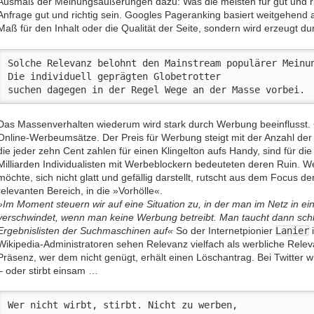
Ausmaß der Meinungsäußerungen dazu: Was die meisten für gut und rich
Anfrage gut und richtig sein. Googles Pageranking basiert weitgehend au
Maß für den Inhalt oder die Qualität der Seite, sondern wird erzeugt d
Solche Relevanz belohnt den Mainstream populärer Meinun
Die individuell geprägten Globetrotter 

suchen dagegen in der Regel Wege an der Masse vorbei. 
Das Massenverhalten wiederum wird stark durch Werbung beeinflusst. 
Online-Werbeumsätze. Der Preis für Werbung steigt mit der Anzahl der
die jeder zehn Cent zahlen für einen Klingelton aufs Handy, sind für die
Milliarden Individualisten mit Werbeblockern bedeuteten deren Ruin. We
möchte, sich nicht glatt und gefällig darstellt, rutscht aus dem Focus der
relevanten Bereich, in die »Vorhölle«.
»Im Moment steuern wir auf eine Situation zu, in der man im Netz in e
verschwindet, wenn man keine Werbung betreibt. Man taucht dann schl
Ergebnislisten der Suchmaschinen auf«
So der Internetpionier
Lanier
i
Wikipedia-Administratoren sehen Relevanz vielfach als werbliche Relev
Präsenz, wer dem nicht genügt, erhält einen Löschantrag. Bei Twitter w
– oder stirbt einsam …
Wer nicht wirbt, stirbt. Nicht zu werben, 
