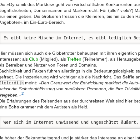
Die »Dynamik des Marktes« geht von wirtschaftlichen Konkurrenten au
Begriffshoheiten, Domainnamen und Markenrecht. Für (alle? viele?) Mar
nur einen geben. Die Größeren fressen die Kleineren, bis hin zu den R
Angeboten« im Ein-Euro-Bereich.
Es gibt keine Nische im Internet, es gibt lediglich Be
Hier müssen sich auch die Globetrotter behaupten mit ihren eigentlich 
Interessen: als
Club
(Mitglied), als
Treffen
(Teilnehmer), als Herausgebe
als Betreiber und Nutzer von Foren und Domains.
Sachlichkeit und Fakten führen allerdings in die Bedeutungslosigkeit; 
gefragt. Die Inszenierung wird wichtiger als die Nachricht. Das
Selfie
am
Sloterdijk
meint:
»Den Grenzwert der Entwicklung markiert die Auto-
heisst die Selbstentblössung von mediokren Personen, die ihre Trivialit
1)
freigeben.«
Die Erfahrungen des Reisenden aus der durchreisten Welt sind hier bede
eine
Echokammer
mit dem Autisten als Held.
Wer sich im Internet unwissend und ungeschützt äußert,
Je höher der Bekanntheitsgrad und je stärker das Interesse an einer 