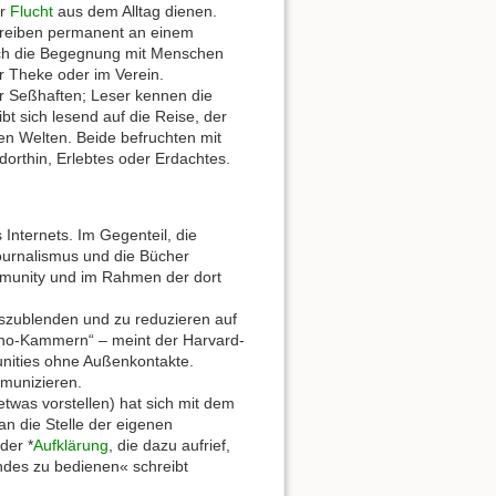
ur
Flucht
aus dem Alltag dienen.
hreiben permanent an einem
rch die Begegnung mit Menschen
er Theke oder im Verein.
r Seßhaften; Leser kennen die
bt sich lesend auf die Reise, der
n Welten. Beide befruchten mit
dorthin, Erlebtes oder Erdachtes.
 Internets. Im Gegenteil, die
ournalismus und die Bücher
ommunity und im Rahmen der dort
uszublenden und zu reduzieren auf
cho-Kammern“ – meint der Harvard-
nities ohne Außenkontakte.
mmunizieren.
twas vorstellen) hat sich mit dem
t an die Stelle der eigenen
der *
Aufklärung
, die dazu aufrief,
andes zu bedienen« schreibt