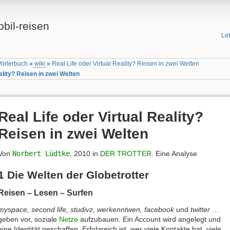
bil-reisen
Le
Wörterbuch
»
wiki
»
Real Life oder Virtual Reality? Reisen in zwei Welten
ality? Reisen in zwei Welten
Real Life oder Virtual Reality?
Reisen in zwei Welten
Von
Norbert Lüdtke
, 2010 in
DER TROTTER
. Eine Analyse
1 Die Welten der Globetrotter
Reisen – Lesen – Surfen
myspace, second life, studivz, werkenntwen, facebook
und
twitter
…
geben vor, soziale
Netze
aufzubauen. Ein Account wird angelegt und
eine Identität geschaffen. Erfolgreich ist, wer viele Kontakte hat, viele