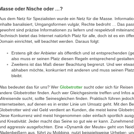
Masse oder Nische oder …?
Aus dem Netz für Spezialisten wurde ein Netz für die Masse. Informatio
Inhalte banalisiert, Umgangsformen vulgär, Rechte bedroht … Das passt
gewohnt sind präzise Informationen zu liefern und respektvoll miteina
Technisch bietet das Internet natürlich Platz für alle, doch ist es ein öf
Domain einrichtet, will beachtet werden. Daraus folgt:
Erstens gilt der Anbieter als öffentlich und ist entsprechenden (
also muss er seinen Platz diesen Regeln entsprechend gestalten
Zweitens ist das Maß dieser Beachtung begrenzt. Und wer etw
abhaben möchte, konkurriert mit anderen und muss seinen Platz 
bleibt.
Was bedeutet das für uns? Wer
Globetrotter
sucht oder sich für Reisen i
andere Globetrotter finden. Auch wer Gleichgesinnte treffen und Info
Mitreisende sucht, sollte Seinesgleichen finden. Praktisch führen jedo
Internetseiten, auf denen es in erster Linie um Umsatz geht. Mit den B
Globetrotter wird viel Geld verdient an Kunden, die meist keine Globetro
Diese Konkurrenz wird meist hingenommen oder einfach sportlich ausget
und Kreativität: Jeder macht das Seine so gut wie er kann. Zunehmen
und aggressiv ausgefochten. Eine »Dynamik der Meute« geht von Nei
Wadenbeißern aus, führt zu Mobbing, nutzt beispielsweise Urheber- und