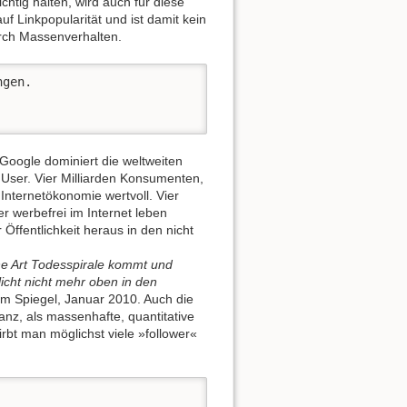
tig halten, wird auch für diese
f Linkpopularität und ist damit kein
urch Massenverhalten.
gen. 

Google dominiert die weltweiten
 User. Vier Milliarden Konsumenten,
 Internetökonomie wertvoll. Vier
r werbefrei im Internet leben
 Öffentlichkeit heraus in den nicht
ine Art Todesspirale kommt und
icht nicht mehr oben in den
m Spiegel, Januar 2010. Auch die
anz, als massenhafte, quantitative
irbt man möglichst viele »follower«