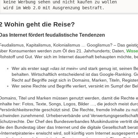
keine Werbung sehen und nicht kaufen zu wollen 

wird im Web 2.0 mit Ausgrenzung bestraft.
2 Wohin geht die Reise?
Das Internet fördert feudalistische Tendenzen
Feudalismus, Kapitalismus, Kolonialismus … Googlismus? – Das geisti
über Konsumenten werden zum Öl des 21. Jahrhunderts; Daten,
Wiss
Rohstoff und Gut. Wer sich im Internet dauerhaft behaupten möchte, be
Wer als erster sagt
»das ist mein«
und stark genug ist, seinen Be
behalten. Wirtschaftlich entscheidend ist das Google-Ranking. Go
Recht auf Begriffe zeigt sich in Domains, Marken, Titeln, Regist
Wer seine Rechte und Begriffe verliert, versinkt im Sumpf der Bel
Domains, Titel und Marken müssen genutzt werden, damit die Rechte 
Inhalte her: Fotos, Texte, Songs, Logos, Bilder …, die jedoch meist du
Persönlichkeitsrechte geschützt sind. Die Rechte, fremde Inhalte zu 
schwinden zunehmend. Urheberverbände und Verwertungsgesellschaft
Schutzrechte. Der Chef des Bundesverbandes Musikindustrie vertritt 
die den Bundestag über das Internet und die digitale Gesellschaft berat
»Internetpiraterie« erwischt wird, soll künftig vom Internet ausgesperr