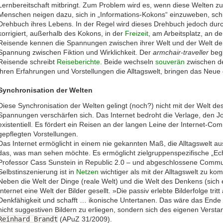
Lernbereitschaft mitbringt. Zum Problem wird es, wenn diese Welten z
Menschen neigen dazu, sich in „Informations-Kokons“ einzuweben, sc
Drehbuch ihres Lebens. In der Regel wird dieses Drehbuch jedoch du
korrigiert, außerhalb des Kokons, in der
Freizeit
, am Arbeitsplatz, an d
Reisende kennen die Spannungen zwischen ihrer Welt und der Welt de
Spannung zwischen Fiktion und Wirklichkeit. Der
armchair-traveller
begi
Reisende schreibt
Reiseberichte
. Beide wechseln
souverän
zwischen de
ihren Erfahrungen und Vorstellungen die Alltagswelt, bringen das Neue 
Synchronisation der Welten
Diese Synchronisation der Welten gelingt (noch?) nicht mit der Welt des
Spannungen verschärfen sich. Das Internet bedroht die Verlage, den J
existentiell. Es fördert ein Reisen an der langen Leine der Internet-C
gepflegten Vorstellungen.
Das Internet ermöglicht in einem nie gekannten Maß, die Alltagswelt a
das, was man sehen möchte. Es ermöglicht zielgruppenspezifische „E
Professor Cass Sunstein in Republic 2.0 – und abgeschlossene Commu
Selbstinszenierung ist in
Netzen
wichtiger als mit der Alltagswelt zu ko
Neben die Welt der Dinge (reale Welt) und die Welt des Denkens (sich e
Internet eine Welt der Bilder gesellt. »Die passiv erlebte Bilderfolge trit
Denkfähigkeit und schafft … ikonische Untertanen. Das wäre das Ende 
nicht suggestiven Bildern zu erliegen, sondern sich des eigenen Verst
Reinhard Brandt
(APuZ 31/2009).