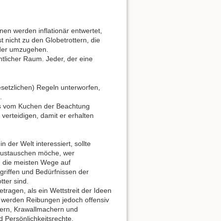
nen werden inflationär entwertet,
 nicht zu den Globetrottern, die
nder umzugehen.
fentlicher Raum. Jeder, der eine
gesetzlichen) Regeln unterworfen,
.
as vom Kuchen der Beachtung
verteidigen, damit er erhalten
n der Welt interessiert, sollte
s austauschen möche, wer
ch die meisten Wege auf
egriffen und Bedürfnissen der
tter sind.
ragen, als ein Wettstreit der Ideen
d werden Reibungen jedoch offensiv
dern, Krawallmachern und
 Persönlichkeitsrechte.