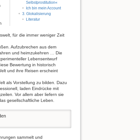
Selbstprostitution«
m
Ich bin mein Account
3. Glokalisierung
Literatur
h
swelt, für die immer weniger Zeit
raußen. Aufzubrechen aus dem
rfahren und heimzukehren … Die
perimenteller Lebensentwurf
diese Bewertung in historisch
elt und ihre Reisen erscheint
t als Vorstellung zu bilden. Dazu
essionell, laden Eindrücke mit
ilen. Vor allem aber liefern sie
das gesellschaftliche Leben.
en 

fahrungen sammelt und