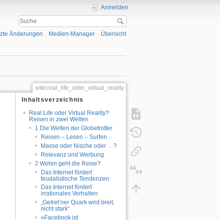
Anmelden
tzte Änderungen
Medien-Manager
Übersicht
wiki:real_life_oder_virtual_reality
Inhaltsverzeichnis
Real Life oder Virtual Reality?
Reisen in zwei Welten
1 Die Welten der Globetrotter
Reisen – Lesen – Surfen
Masse oder Nische oder …?
Relevanz und Werbung
2 Wohin geht die Reise?
Das Internet fördert
feudalistische Tendenzen
Das Internet fördert
irrationales Verhalten
„Getret’ner Quark wird breit,
nicht stark“
»Facebook ist