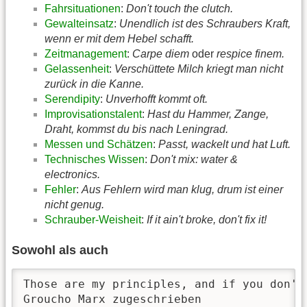
Fahrsituationen
:
Don't touch the clutch.
Gewalteinsatz
:
Unendlich ist des Schraubers Kraft,
wenn er mit dem Hebel schafft.
Zeitmanagement
:
Carpe diem
oder
respice finem.
Gelassenheit
:
Verschüttete Milch kriegt man nicht
zurück in die Kanne.
Serendipity
:
Unverhofft kommt oft.
Improvisationstalent
:
Hast du Hammer, Zange,
Draht, kommst du bis nach Leningrad.
Messen und Schätzen
:
Passt, wackelt und hat Luft.
Technisches Wissen
:
Don't mix: water &
electronics.
Fehler
:
Aus Fehlern wird man klug, drum ist einer
nicht genug.
Schrauber-Weisheit
:
If it ain't broke, don't fix it!
Sowohl als auch
Those are my principles, and if you don't
Groucho Marx zugeschrieben