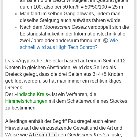
annähernd die Geschwindigkeit im Quadrat geteilt
durch 100, also bei 50 km/h = 50*50/100 = 25 m
Man fährt im selben Gang abwärts, indem man
dieselbe Steigung auch aufwärts fahren würde.
Nach dem
Mooreschen Gesetz
verdoppelt sich die
Leistungsfähigkeit in der Informationstechnik alle
zwei Jahre oder andersrum formuliert:
Wie
schnell wird aus High Tech Schrott
?
Das »Ägyptische Dreieck« basiert auf einem Seit mit 12
Knoten in gleichen Abständen: Wird das Seil so als
Dreieck gelegt, dass die drei Seiten aus 3+4+5 Knoten
gebildet werden, so hat man immer ein rechtwinkliges
Dreieck.
Der »
Indische Kreis
« ist ein Verfahren, die
Himmelsrichtungen
mit dem Schattenwurf eines Stockes
zu bestimmen.
Allerdings enthält der Begriff Faustregel auch einen
Hinweis auf die einzusetzende Gewalt und die Art und
Alexander
Weise wie
den
Gordischen Knoten
löste,