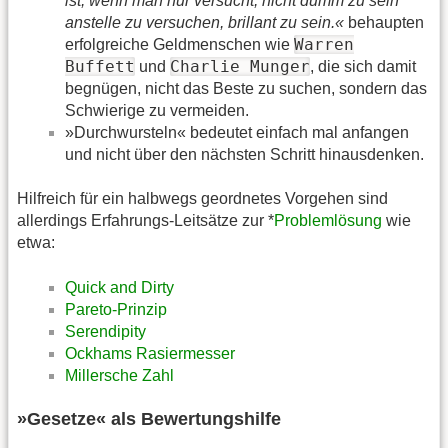
ist, wenn man nur versucht, nicht dumm zu sein
anstelle zu versuchen, brillant zu sein.«
behaupten
Warren
erfolgreiche Geldmenschen wie
Buffett
Charlie Munger
und
, die sich damit
begnügen, nicht das Beste zu suchen, sondern das
Schwierige zu vermeiden.
»Durchwursteln« bedeutet einfach mal anfangen
und nicht über den nächsten Schritt hinausdenken.
Hilfreich für ein halbwegs geordnetes Vorgehen sind
allerdings Erfahrungs-Leitsätze zur *
Problemlösung
wie
etwa:
Quick and Dirty
Pareto-Prinzip
Serendipity
Ockhams Rasiermesser
Millersche Zahl
»Gesetze« als Bewertungshilfe