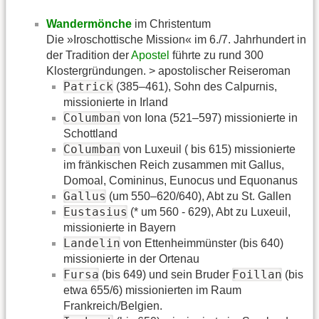
Wandermönche
im Christentum
Die »Iroschottische Mission« im 6./7. Jahrhundert in
der Tradition der
Apostel
führte zu rund 300
Klostergründungen. > apostolischer Reiseroman
Patrick
(385–461), Sohn des Calpurnis,
missionierte in Irland
Columban
von Iona (521–597) missionierte in
Schottland
Columban
von Luxeuil ( bis 615) missionierte
im fränkischen Reich zusammen mit Gallus,
Domoal, Comininus, Eunocus und Equonanus
Gallus
(um 550–620/640), Abt zu St. Gallen
Eustasius
(* um 560 - 629), Abt zu Luxeuil,
missionierte in Bayern
Landelin
von Ettenheimmünster (bis 640)
missionierte in der Ortenau
Fursa
Foillan
(bis 649) und sein Bruder
(bis
etwa 655/6) missionierten im Raum
Frankreich/Belgien.