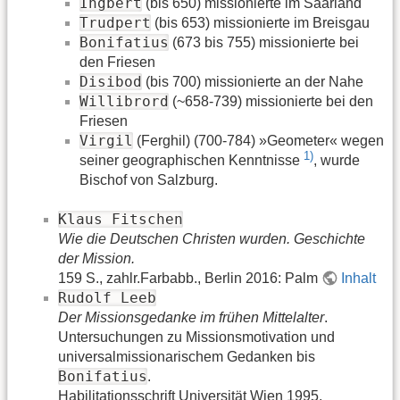
Ingbert
(bis 650) missionierte im Saarland
Trudpert
(bis 653) missionierte im Breisgau
Bonifatius
(673 bis 755) missionierte bei
den Friesen
Disibod
(bis 700) missionierte an der Nahe
Willibrord
(~658-739) missionierte bei den
Friesen
Virgil
(Ferghil) (700-784) »Geometer« wegen
1)
seiner geographischen Kenntnisse
, wurde
Bischof von Salzburg.
Klaus Fitschen
Wie die Deutschen Christen wurden. Geschichte
der Mission.
159 S., zahlr.Farbabb., Berlin 2016: Palm
Inhalt
Rudolf Leeb
Der Missionsgedanke im frühen Mittelalter
.
Untersuchungen zu Missionsmotivation und
universalmissionarischem Gedanken bis
Bonifatius
.
Habilitationsschrift Universität Wien 1995.