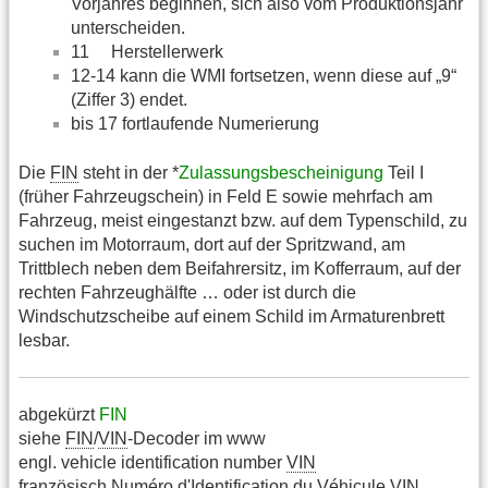
Vorjahres beginnen, sich also vom Produktionsjahr
unterscheiden.
11 Herstellerwerk
12-14 kann die WMI fortsetzen, wenn diese auf „9“
(Ziffer 3) endet.
bis 17 fortlaufende Numerierung
Die
FIN
steht in der *
Zulassungsbescheinigung
Teil I
(früher Fahrzeugschein) in Feld E sowie mehrfach am
Fahrzeug, meist eingestanzt bzw. auf dem Typenschild, zu
suchen im Motorraum, dort auf der Spritzwand, am
Trittblech neben dem Beifahrersitz, im Kofferraum, auf der
rechten Fahrzeughälfte … oder ist durch die
Windschutzscheibe auf einem Schild im Armaturenbrett
lesbar.
abgekürzt
FIN
siehe
FIN
/
VIN
-Decoder im www
engl. vehicle identification number
VIN
französisch Numéro d'Identification du Véhicule
VIN