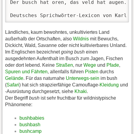
Der busch hat oren, das veld hat augen. (a
Deutsches Sprichwörter-Lexicon von Karl F
Ländliches, kaum bewohntes, unkultiviertes Land
außerhalb der Ortschaften, also
Wildnis
mit Bewuchs,
Dickicht, Wald, Savanne oder nicht kultivierbares Unland.
Im Englischen bezeichnet
going bush
einen
ausgedehnten Aufenthalt im Busch zum Jagen, Fischen
oder dort lebend. Keine
Straßen
, nur
Wege
und
Pfade
,
Spuren und Fährten
, allenfalls führen
Pisten
durchs
Gelände
. Für das naturnahe
Unterwegs-sein
im bush
(
Safari
) hat sich strapzierfähige Camouflage-
Kleidung
und
-Ausrüstung durchgesetzt, siehe
Khaki
.
Der Begriff
bush
ist sehr fruchtbar für wildnistypische
Phänomene:
bushbabies
bushbash
bushcamp