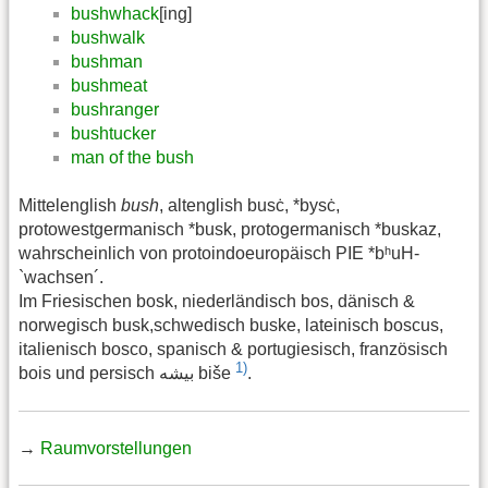
bushwhack
[ing]
bushwalk
bushman
bushmeat
bushranger
bushtucker
man of the bush
Mittelenglish
bush
, altenglish busċ, *bysċ,
protowestgermanisch *busk, protogermanisch *buskaz,
wahrscheinlich von protoindoeuropäisch PIE *bʰuH-
`wachsen´.
Im Friesischen bosk, niederländisch bos, dänisch &
norwegisch busk,schwedisch buske, lateinisch boscus,
italienisch bosco, spanisch & portugiesisch, französisch
1)
bois und persisch بیشه‎ biše
.
→
Raumvorstellungen