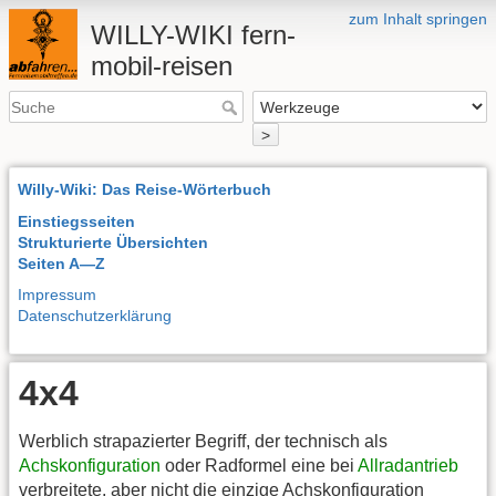
zum Inhalt springen
WILLY-WIKI fern-
mobil-reisen
>
Willy-Wiki: Das Reise-Wörterbuch
Einstiegsseiten
Strukturierte Übersichten
Seiten A—Z
Impressum
Datenschutzerklärung
4x4
Werblich strapazierter Begriff, der technisch als
Achskonfiguration
oder Radformel eine bei
Allradantrieb
verbreitete, aber nicht die einzige Achskonfiguration