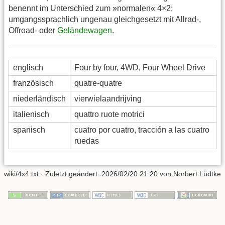
benennt im Unterschied zum »normalen« 4×2;
umgangssprachlich ungenau gleichgesetzt mit Allrad-,
Offroad- oder
Geländewagen
.
englisch
Four by four, 4WD, Four Wheel Drive
französisch
quatre-quatre
niederländisch
vierwielaandrijving
italienisch
quattro ruote motrici
spanisch
cuatro por cuatro, tracción a las cuatro
ruedas
wiki/4x4.txt
· Zuletzt geändert:
2026/02/20 21:20
von
Norbert Lüdtke