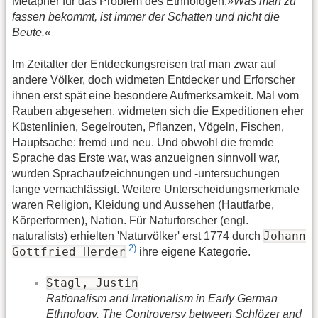
Metapher für das Problem des Ethnologen:
»Was man zu
fassen bekommt, ist immer der Schatten und nicht die
Beute.«
Im Zeitalter der Entdeckungsreisen traf man zwar auf
andere Völker, doch widmeten Entdecker und Erforscher
ihnen erst spät eine besondere Aufmerksamkeit. Mal vom
Rauben abgesehen, widmeten sich die Expeditionen eher
Küstenlinien, Segelrouten, Pflanzen, Vögeln, Fischen,
Hauptsache: fremd und neu. Und obwohl die fremde
Sprache das Erste war, was anzueignen sinnvoll war,
wurden Sprachaufzeichnungen und -untersuchungen
lange vernachlässigt. Weitere Unterscheidungsmerkmale
waren Religion, Kleidung und Aussehen (Hautfarbe,
Körperformen), Nation. Für Naturforscher (engl.
Johann
naturalists) erhielten 'Naturvölker' erst 1774 durch
2)
Gottfried Herder
ihre eigene Kategorie.
Stagl, Justin
Rationalism and Irrationalism in Early German
Ethnology. The Controversy between Schlözer and