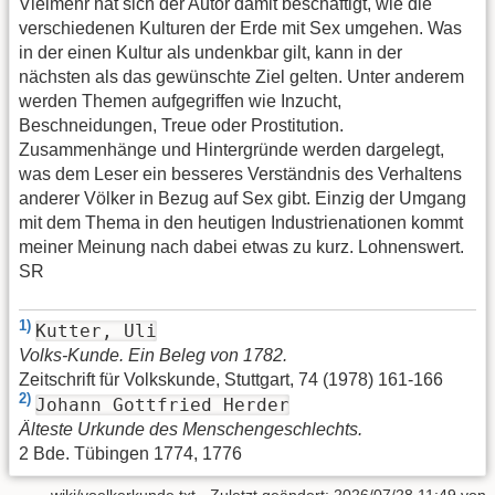
Vielmehr hat sich der Autor damit beschäftigt, wie die
verschiedenen Kulturen der Erde mit Sex umgehen. Was
in der einen Kultur als undenkbar gilt, kann in der
nächsten als das gewünschte Ziel gelten. Unter anderem
werden Themen aufgegriffen wie Inzucht,
Beschneidungen, Treue oder Prostitution.
Zusammenhänge und Hintergründe werden dargelegt,
was dem Leser ein besseres Verständnis des Verhaltens
anderer Völker in Bezug auf Sex gibt. Einzig der Umgang
mit dem Thema in den heutigen Industrienationen kommt
meiner Meinung nach dabei etwas zu kurz. Lohnenswert.
SR
1)
Kutter, Uli
Volks-Kunde. Ein Beleg von 1782.
Zeitschrift für Volkskunde, Stuttgart, 74 (1978) 161-166
2)
Johann Gottfried Herder
Älteste Urkunde des Menschengeschlechts.
2 Bde. Tübingen 1774, 1776
wiki/voelkerkunde.txt
· Zuletzt geändert:
2026/07/28 11:49
von