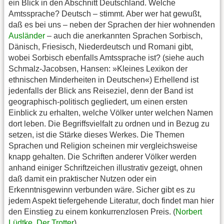
ein Blick in den Abschnitt Deutschland. Welche
Amtssprache? Deutsch – stimmt. Aber wer hat gewußt,
daß es bei uns – neben der Sprachen der hier wohnenden
Ausländer
– auch die anerkannten Sprachen Sorbisch,
Dänisch, Friesisch, Niederdeutsch und Romani gibt,
wobei Sorbisch ebenfalls Amtssprache ist? (siehe auch
Schmalz-Jacobsen, Hansen: »Kleines Lexikon der
ethnischen Minderheiten in Deutschen«) Erhellend ist
jedenfalls der Blick ans Reiseziel, denn der Band ist
geographisch-politisch gegliedert, um einen ersten
Einblick zu erhalten, welche Völker unter welchen Namen
dort leben. Die Begriffsvielfalt zu ordnen und in Bezug zu
setzen, ist die Stärke dieses Werkes. Die Themen
Sprachen und Religion scheinen mir vergleichsweise
knapp gehalten. Die Schriften anderer Völker werden
anhand einiger Schriftzeichen illustrativ gezeigt, ohnen
daß damit ein praktischer Nutzen oder ein
Erkenntnisgewinn verbunden wäre. Sicher gibt es zu
jedem Aspekt tiefergehende Literatur, doch findet man hier
den Einstieg zu einem konkurrenzlosen Preis. (
Norbert
Lüdtke
,
Der Trotter
)