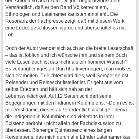
den Autor also auch zum „Dr. jur.“ beglückwünschen!
Verständlich, daß er den Band Völkerrechtlern,
Ethnologen und Lateinamerikanisten empfiehlt. Die
Resonanz der Fachpresse zeigt, daß mit diesem Werk
eine Lücke geschlossen wurde und überschüttet es mit
Lob.
Doch der Autor wendet sich auch an die breite Leserschaft
– das ist löblich und ich wünsche ihm und seinem Buch
viele Leser, doch ist das mehr als ein frommer Wunsch?
Es verlangt einiges an Durchhaltevermögen, man muß es
sich erarbeiten. Erleichtert wird dies, weil Semper selbst
Reisender und Reiseschriftsteller ist. Er geht aus vom
selbst Erlebten und hält sich nah an der
Lebenswirklichkeit. Auf 12 Seiten schildert seine
Begegnungen mit den Indianern Kolumbiens: »Denn es ist
mir ernst damit, dieses außerordentlich wichtige Thema -
die Indigenen in Kolumbien sind vielerorts in ihrer
Existenz bedroht - nicht allein der Fachdiskussion zu
überlassen. Bisherige Quintessenz eines langen
Reiselebens, das mich durch alle Länder Lateinamerikas,