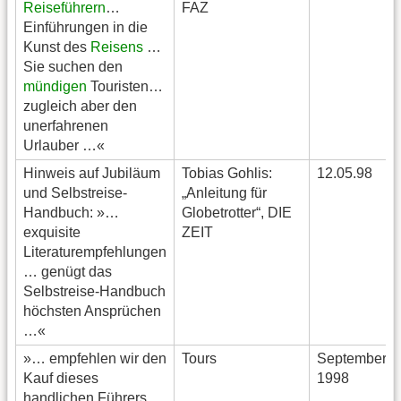
Reiseführern
…
FAZ
Einführungen in die
Kunst des
Reisens
…
Sie suchen den
mündigen
Touristen…
zugleich aber den
unerfahrenen
Urlauber …«
Hinweis auf Jubiläum
Tobias Gohlis:
12.05.98
und Selbstreise-
„Anleitung für
Handbuch: »…
Globetrotter“, DIE
exquisite
ZEIT
Literaturempfehlungen
… genügt das
Selbstreise-Handbuch
höchsten Ansprüchen
…«
»… empfehlen wir den
Tours
September/O
Kauf dieses
1998
handlichen Führers,