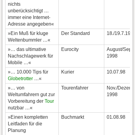
nichts
unberücksichtigt …
immer eine Internet-
Adresse angegeben«
»Ein Muß für kluge
Der Standard
18./19.7.199
Weltenbummler …«
»… das ultimative
Eurocity
August/Sept
Nachschlagewerk für
1998
Mobile …«
»… 10.000 Tips für
Kurier
10.07.98
Globetrotter
…«
»… von
Tourenfahrer
Nov./Dezemb
Weltumfahrern gut zur
1998
Vorbereitung der
Tour
nutzbar …«
»Einen kompletten
Buchmarkt
01.08.98
Leitfaden für die
Planung