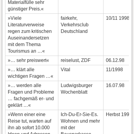
Materialfülle sehr
günstiger Preis.«
»Viele
fairkehr,
10/11 1998
Literaturverweise
Verkehrsclub
regen zum kritischen
Deutschland
Auseinandersetzen
mit dem Thema
Tourismus an …«
»… sehr preiswert«
reiselust, ZDF
06.12.98
»… klärt alle
Vital
11/1998
wichtigen Fragen …«
»… werden alle
Ludwigsburger
16.07.98
Fragen und Probleme
Wochenblatt
… fachgemäß er- und
geklärt …«
»Wenn einer eine
Ich-Du-Er-Sie-Es.
Herbst 1998
Reise tut, warten auf
Wohnen und mehr
ihn ab sofort 10.000
mit der