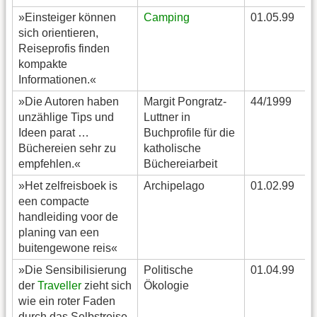
»Einsteiger können
Camping
01.05.99
sich orientieren,
Reiseprofis finden
kompakte
Informationen.«
»Die Autoren haben
Margit Pongratz-
44/1999
unzählige Tips und
Luttner in
Ideen parat …
Buchprofile für die
Büchereien sehr zu
katholische
empfehlen.«
Büchereiarbeit
»Het zelfreisboek is
Archipelago
01.02.99
een compacte
handleiding voor de
planing van een
buitengewone reis«
»Die Sensibilisierung
Politische
01.04.99
der
Traveller
zieht sich
Ökologie
wie ein roter Faden
durch das Selbstreise-