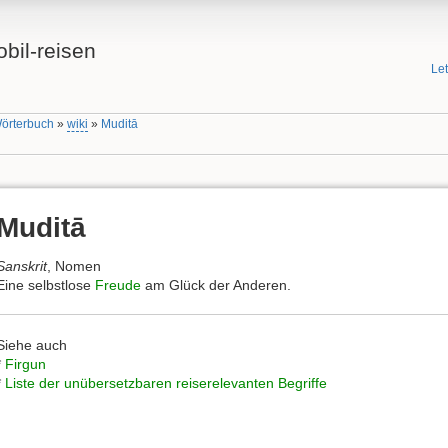
bil-reisen
Le
Wörterbuch
»
wiki
»
Muditā
Muditā
Sanskrit
, Nomen
Eine selbstlose
Freude
am Glück der Anderen.
Siehe auch
*
Firgun
*
Liste der unübersetzbaren reiserelevanten Begriffe