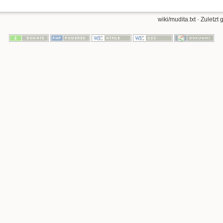
wiki/mudita.txt
· Zuletzt 