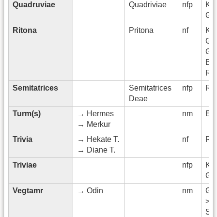
Quadruviae
Quadriviae
nfp
Kel
Gal
Ritona
Pritona
nf
Kelt
Ge
Gal
Bel
Rh
Semitatrices
Semitatrices
nfp
Rö
Deae
Turm(s)
→ Hermes
nm
Etr
→ Merkur
Trivia
→ Hekate T.
nf
Rö
→ Diane T.
Triviae
nfp
Kel
Gal
Vegtamr
→ Odin
nm
Ge
>
Sk