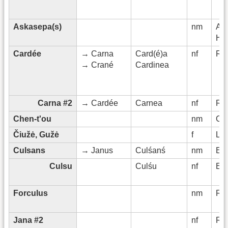
Askasepa(s)
nm
Ana
Het
Cardée
→ Carna
Card(é)a
nf
Rö
→ Crané
Cardinea
Carna #2
→ Cardée
Carnea
nf
Rö
Chen-t'ou
nm
Ch
Čiužė, Gužė
f
Lit
Culsans
→ Janus
Culśanś
nm
Etr
Culsu
Culśu
nf
Etr
Forculus
nm
Rö
Jana #2
nf
Rö