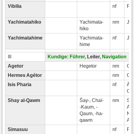
Vibilia
nf
Rö
Yachimatahiko
Yachimata-
nm
Ja
hiko
Yachimatahime
Yachimata-
nf
Ja
hime
III
Kundige
:
Führer
, Leiter,
Navigation
Agetor
Hegetor
nm
Gri
Hermes Agétor
nm
Gri
Isis Pharia
nf
Ägy
Gri
Shay al-Qawm
Šay-, Chaï-
nm
Saf
-Kaum, -
Ara
Qaum, -ha-
Nör
qawm
Ara
Simasuu
nf
Fin