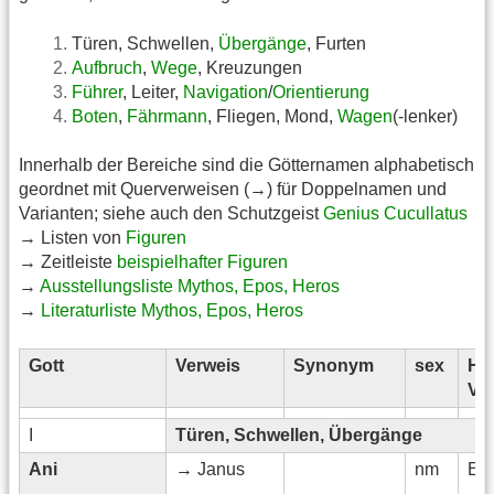
Türen, Schwellen,
Übergänge
, Furten
Aufbruch
,
Wege
, Kreuzungen
Führer
, Leiter,
Navigation
/
Orientierung
Boten
,
Fährmann
, Fliegen, Mond,
Wagen
(-lenker)
Innerhalb der Bereiche sind die Götternamen alphabetisch
geordnet mit Querverweisen (→) für Doppelnamen und
Varianten; siehe auch den Schutzgeist
Genius Cucullatus
→ Listen von
Figuren
→ Zeitleiste
beispielhafter Figuren
→
Ausstellungsliste Mythos, Epos, Heros
→
Literaturliste Mythos, Epos, Heros
Gott
Verweis
Synonym
sex
He
Ve
I
Türen, Schwellen, Übergänge
Ani
→ Janus
nm
Etr