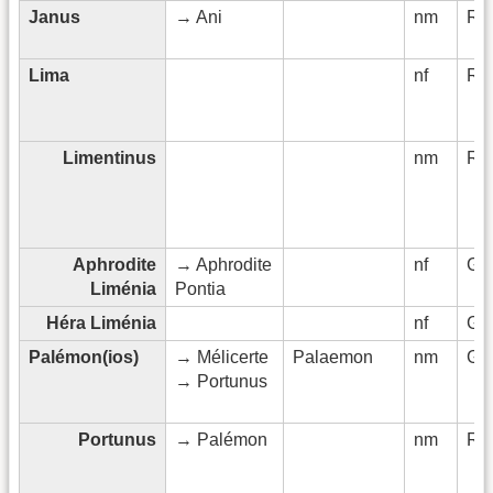
Janus
→ Ani
nm
Rö
Lima
nf
Rö
Limentinus
nm
Rö
Aphrodite
→ Aphrodite
nf
Gri
Liménia
Pontia
Héra Liménia
nf
Gri
Palémon(ios)
→ Mélicerte
Palaemon
nm
Gri
→ Portunus
Portunus
→ Palémon
nm
Rö