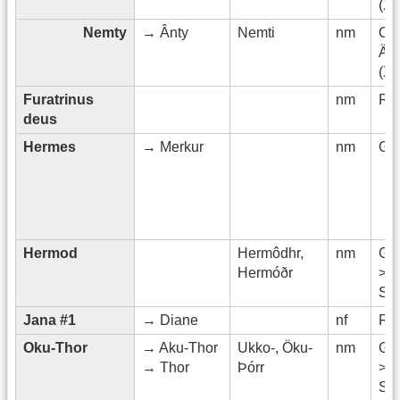
(XII
Nemty
→ Ânty
Nemti
nm
Obe
Ägy
(XII
Furatrinus
nm
Rö
deus
Hermes
→ Merkur
nm
Gri
Hermod
Hermôdhr,
nm
Ge
Hermóðr
>
Sk
Jana #1
→ Diane
nf
Rö
Oku-Thor
→ Aku-Thor
Ukko-, Öku-
nm
Ge
→ Thor
Þórr
>
Sk