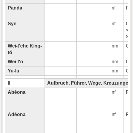
Panda
nf
Rö
Syn
nf
Ge
>
Sk
Wei-t'che King-
nm
Ch
tö
Wei-t'o
nm
Ch
Yu-lu
nm
Ch
II
Aufbruch, Führer, Wege, Kreuzungen
Abéona
nf
Rö
Adéona
nf
Rö