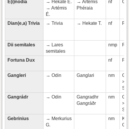
É(i)nodia
→ Hekate É.
→ Artémis
nf
Gri
→ Artémis
Phéraia
É.
Dian(e,a) Trivia
→ Trivia
→ Hekate T.
nf
Rö
Dii semitales
→ Lares
nmp
Rö
semitales
Fortuna Dux
nf
Rö
Gangleri
→ Odin
Ganglari
nm
Ge
>
Sk
Gangrádr
→ Odin
Gangradhr
nm
Ge
Gangráðr
>
Sk
Gebrinius
→ Merkurius
nm
Kelt
G.
Ger