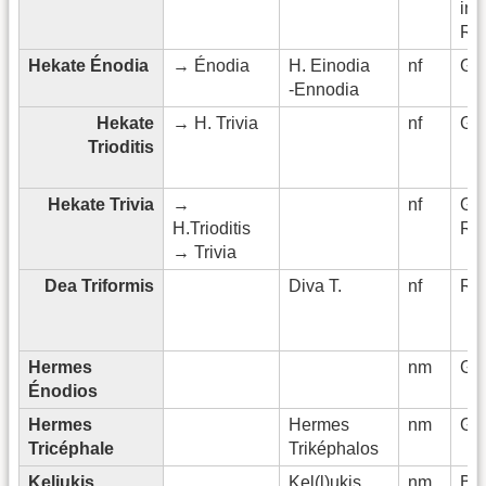
infe
Rh
Hekate Énodia
→ Énodia
H. Einodia
nf
Gri
-Ennodia
Hekate
→ H. Trivia
nf
Gri
Trioditis
Hekate Trivia
→
nf
Gri
H.Trioditis
Rö
→ Trivia
Dea Triformis
Diva T.
nf
Rö
Hermes
nm
Gri
Énodios
Hermes
Hermes
nm
Gri
Tricéphale
Triképhalos
Keliukis
Kel(l)ukis
nm
Bal