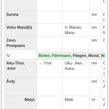
Ugr
Surma
nm
Fin
Ugr
Vohu Mana(h)
V. Manan,
nm
Per
Mano
Ma
Zeus
nm
Gri
Pompaios
IV
Boten
,
Fährmann
, Fliegen, Mond,
Wag
Aku-Thor,
→ Thor
Oku-, Ake-,
nm
Ge
-Þórr
Auka-
>
Sk
Ânty
nm
Obe
Ägy
Matyt
Matit
nf
Obe
Ägy