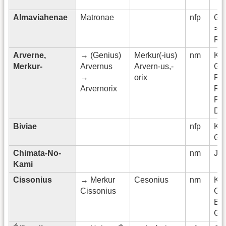
Almaviahenae
Matronae
nfp
Ge
> G
Rh
Arverne,
→ (Genius)
Merkur(-ius)
nm
Kelt
Merkur-
Arvernus
Arvern-us,-
Ge
→
orix
Röm
Arvernorix
Rhe
Puy
Dô
Biviae
nfp
Kel
Gal
Chimata-No-
nm
Ja
Kami
Cissonius
→ Merkur
Cesonius
nm
Kelt
Cissonius
Ge
Bel
Ge