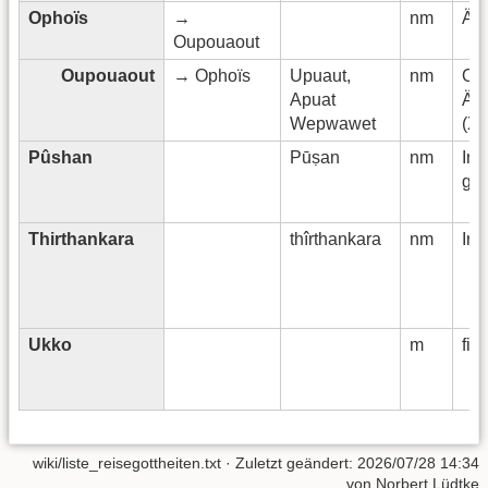
Ophoïs
→
nm
Ägy
Oupouaout
Oupouaout
→ Ophoïs
Upuaut,
nm
Obe
Apuat
Ägy
Wepwawet
(XII
Pûshan
Pūṣan
nm
Ind
gr.
Thirthankara
thîrthankara
nm
Ind
Ukko
m
fin
wiki/liste_reisegottheiten.txt
· Zuletzt geändert:
2026/07/28 14:34
von
Norbert Lüdtke