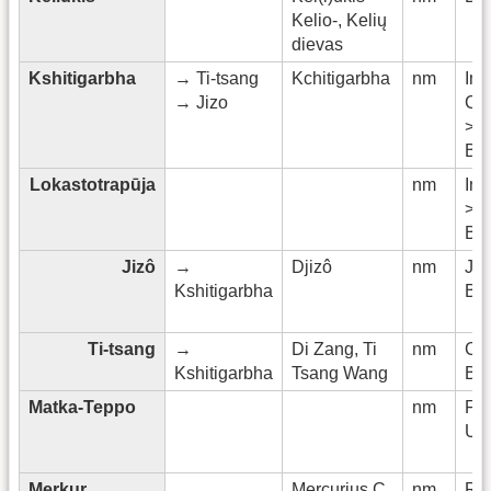
Kelio-, Kelių
dievas
Kshitigarbha
→ Ti-tsang
Kchitigarbha
nm
Ind
→ Jizo
Chi
>
Bu
Lokastotrapūja
nm
Ind
> T
Bu
Jizô
→
Djizô
nm
Ja
Kshitigarbha
Bu
Ti-tsang
→
Di Zang, Ti
nm
Chi
Kshitigarbha
Tsang Wang
Bu
Matka-Teppo
nm
Fin
Ugr
Merkur
Mercurius C.
nm
Rö