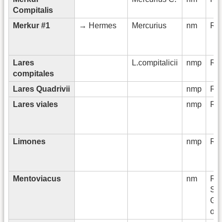
Compitalis
Merkur #1
→ Hermes
Mercurius
nm
Rö
Lares
L.compitalicii
nmp
Rö
compitales
Lares Quadrivii
nmp
Rö
Lares viales
nmp
Rö
Limones
nmp
Rö
Mentoviacus
nm
Rö
Sp
Gal
ori