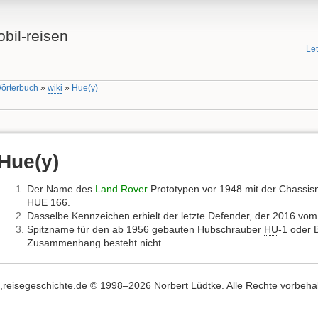
bil-reisen
Le
Wörterbuch
»
wiki
»
Hue(y)
Hue(y)
Der Name des
Land Rover
Prototypen vor 1948 mit der Chass
HUE 166.
Dasselbe Kennzeichen erhielt der letzte Defender, der 2016 vom 
Spitzname für den ab 1956 gebauten Hubschrauber
HU
-1 oder B
Zusammenhang besteht nicht.
,,reisegeschichte.de © 1998–2026 Norbert Lüdtke. Alle Rechte vorbehalte