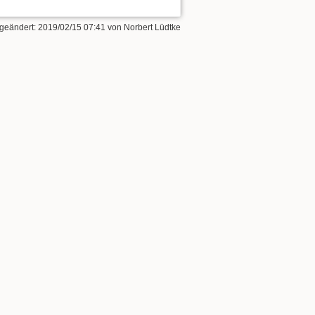
 geändert:
2019/02/15 07:41
von
Norbert Lüdtke