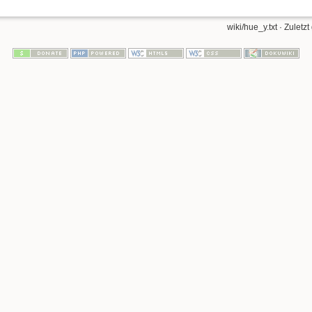
wiki/hue_y.txt
· Zuletzt