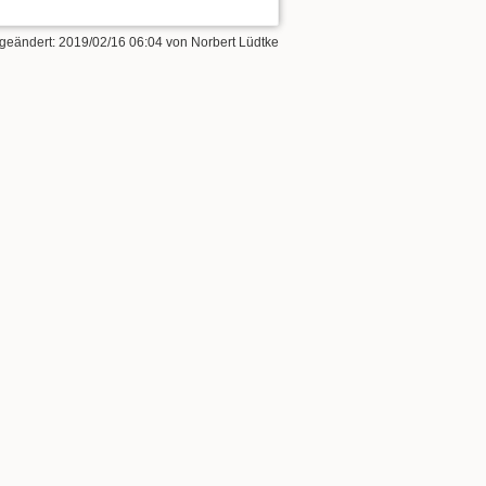
 geändert:
2019/02/16 06:04
von
Norbert Lüdtke