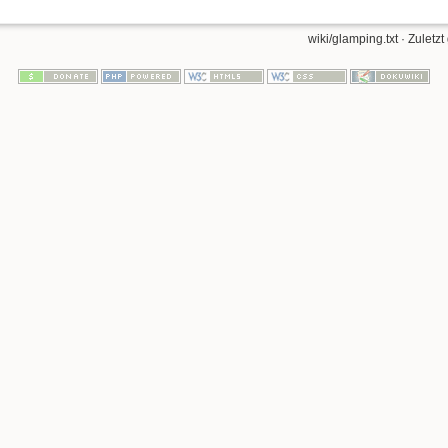
wiki/glamping.txt
· Zuletzt