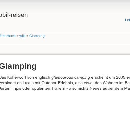
bil-reisen
Le
Wörterbuch
»
wiki
»
Glamping
Glamping
Das Kofferwort von englisch
glamourous camping
erscheint um 2005 ers
verbindet es Luxus mit Outdoor-Erlebnis, also etwa: das Wohnen im Bau
Jurten, Tipis oder opulenten Trailern - also nichts Neues außer dem Mar