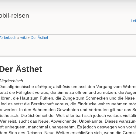
bil-reisen
Le
Wörterbuch
»
wiki
»
Der Ästhet
Der Ästhet
Altgriechisch
Das altgriechische αἴσθησις aísthēsis umfasst den Vorgang vom Wah
setzt die Fähigkeit voraus, die Sinne zu öffnen und zu nutzen: die Au
Hören, die Haut zum Fühlen, die Zunge zum Schmecken und die Nase
Und es setzt die Bereitschaft voraus, die Eindrücke wahrzunehmen mög
bewerten. In den Bahnen des Gewohnten und Vertrauten gilt nur das 
ästhetisch. Die Schönheit der Welt offenbart sich jedoch weitaus vielfälti
Wer reist, sucht das Neue, Abweichende, Unbekannte. Dieses wahrzuneh
oft unbequem, manchmal unangenehm. Es jedoch deswegen von vornhe
dem Sinn des Reisens. Neue Welten erschließen sich, wenn die Gre