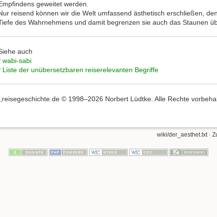
Empfindens geweitet werden.
Nur reisend können wir die Welt umfassend ästhetisch erschließen, de
Tiefe des Wahrnehmens und damit begrenzen sie auch das Staunen übe
Siehe auch
*
wabi-sabi
*
Liste der unübersetzbaren reiserelevanten Begriffe
,,reisegeschichte.de © 1998–2026 Norbert Lüdtke. Alle Rechte vorbehalte
wiki/der_aesthet.txt
· Z