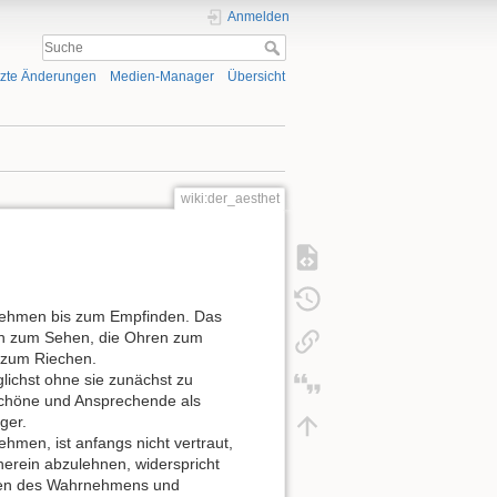
Anmelden
tzte Änderungen
Medien-Manager
Übersicht
wiki:der_aesthet
rnehmen bis zum Empfinden. Das
gen zum Sehen, die Ohren zum
 zum Riechen.
lichst ohne sie zunächst zu
Schöne und Ansprechende als
ger.
men, ist anfangs nicht vertraut,
rein abzulehnen, widerspricht
nzen des Wahrnehmens und