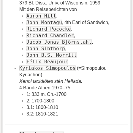
379 Bl. Diss., Univ. of Wisconsin, 1959
Mit den Reiseberichten von
Aaron Hill
,
John Montagu
, 4th Earl of Sandwich,
Richard Pococke
,
Richard Chandler
,
Jacob Jonas Björnstahl
,
John Sibthorp
,
John B.S. Morritt
Félix Beaujour
Kyriakos Simopoulos
(=Simopoulou
Kyriachon)
Xenoi taxidiōtes stēn Hellada.
4 Bände Athen 1970–75.
1: 333 m. Ch.-1700
2: 1700-1800
3.1: 1800-1810
3.2: 1810-1821