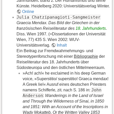
Jahrhundert. Band 2: Der Humanismus und seine
Künste. Heidelberg 2020: Universitätsverlag Winter.
Online
Julia Chatzipanagioti-Sangmeister
Graecia Mendax. Das Bild der Griechen in der
französischen Reiseliteratur des
18. Jahrhunderts
.
Diss. Wien 1997. (=Dissertationen der Universität
Wien, 77) 435 S. Wien 2002: WUV-
Universitätsverlag.
Inhalt
Ein Beitrag zur Fremdwahrnehmungs- und
Stereotypenforschung mit einer
Bibliographie
der
Reiseliteratur des 18. Jahrhunderts über
Südosteuropa und den östlichen Mittelmeerraum.
»Ach! ach!« he exclaimed in his deep German
voice, »Superstitio/ superstitio! Graeca mendax!
A Greek lie!« Ausruf eines deutschen Priesters
John
namens Schifferle, zit. nach S. 186 in:
Anderson
:
Wanderings in the Land of Israel
and Through the Wilderness of Sinai, in 1850
and 1851: With an Account of the Inscriptions in
Wady Mokatteb, Or the Written Valley 1853