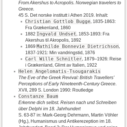
From Akershus to Acropolis. Norwegian travelers to
Greece.
45 S. Det norske institutt i Athen 2019. Inhalt:
Christian Gottlob Bugge
, 1835-1863:
Fra Grækenland, 1860
Ingvald Undset
1882
, 1853-1893: Fra
Akershus til Akropolis, 1892
Mathilde Bonnevie Dietrichson
1869
,
1837-1921: Min vandringstid, 1876
Carl Wille Schnitler
, 1879–1926: Reise
i Grækenland, Glimt av Italien, 1922
Helen Angelomatis-Tsougarakis
The Eve of the Greek Revival: British Travellers’
Perceptions of Early Nineteenth-Century Greece
.
XVII, 289 S. London 1990: Routledge
Constanze Baum
Erkenne dich selbst. Reisen nach und Schreiben
über Delphi im 18. Jahrhundert
S. 63-87 in: Mark-Georg Dehrmann, Martin Vöhler
(Hg.), Humanismus und Antikerezeption im 18.