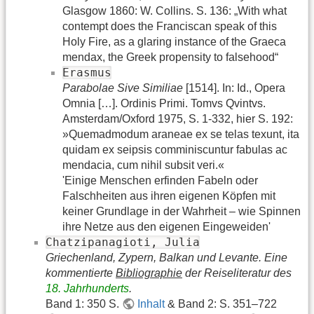
Glasgow 1860: W. Collins. S. 136: „With what
contempt does the Franciscan speak of this
Holy Fire, as a glaring instance of the Graeca
mendax, the Greek propensity to falsehood“
Erasmus
Parabolae Sive Similiae
[1514]. In: Id., Opera
Omnia […]. Ordinis Primi. Tomvs Qvintvs.
Amsterdam/Oxford 1975, S. 1-332, hier S. 192:
»Quemadmodum araneae ex se telas texunt, ita
quidam ex seipsis comminiscuntur fabulas ac
mendacia, cum nihil subsit veri.«
'Einige Menschen erfinden Fabeln oder
Falschheiten aus ihren eigenen Köpfen mit
keiner Grundlage in der Wahrheit – wie Spinnen
ihre Netze aus den eigenen Eingeweiden'
Chatzipanagioti, Julia
Griechenland, Zypern, Balkan und Levante. Eine
kommentierte
Bibliographie
der Reiseliteratur des
18. Jahrhunderts
.
Band 1: 350 S.
Inhalt
& Band 2: S. 351–722