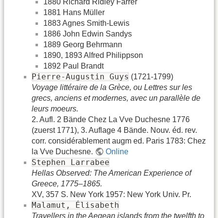
1880 Richard Ridley Farrer
1881 Hans Müller
1883 Agnes Smith-Lewis
1886 John Edwin Sandys
1889 Georg Behrmann
1890, 1893 Alfred Philippson
1892 Paul Brandt
Pierre-Augustin Guys
(1721-1799)
Voyage littéraire de la Grèce, ou Lettres sur les
grecs, anciens et modernes, avec un parallèle de
leurs moeurs.
2. Aufl. 2 Bände Chez La Vve Duchesne 1776
(zuerst 1771), 3. Auflage 4 Bände. Nouv. éd. rev.
corr. considérablement augm ed. Paris 1783: Chez
la Vve Duchesne.
Online
Stephen Larrabee
Hellas Observed: The American Experience of
Greece, 1775–1865.
XV, 357 S. New York 1957: New York Univ. Pr.
Malamut, Élisabeth
Travellers in the Aegean islands from the twelfth to