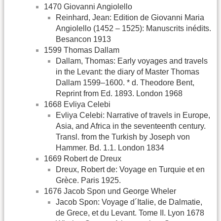
1470 Giovanni Angiolello
Reinhard, Jean: Edition de Giovanni Maria
Angiolello (1452 – 1525): Manuscrits inédits.
Besancon 1913
1599 Thomas Dallam
Dallam, Thomas: Early voyages and travels
in the Levant: the diary of Master Thomas
Dallam 1599–1600. * d. Theodore Bent,
Reprint from Ed. 1893. London 1968
1668 Evliya Celebi
Evliya Celebi: Narrative of travels in Europe,
Asia, and Africa in the seventeenth century.
Transl. from the Turkish by Joseph von
Hammer. Bd. 1.1. London 1834
1669 Robert de Dreux
Dreux, Robert de: Voyage en Turquie et en
Grèce. Paris 1925.
1676 Jacob Spon und George Wheler
Jacob Spon: Voyage d´Italie, de Dalmatie,
de Grece, et du Levant. Tome II. Lyon 1678