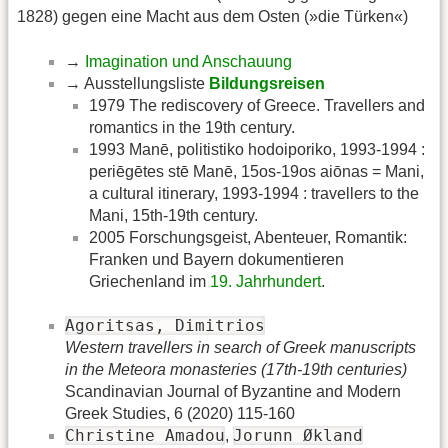
1828) gegen eine Macht aus dem Osten (»die Türken«)
→
Imagination und Anschauung
→ Ausstellungsliste
Bildungsreisen
1979 The rediscovery of Greece. Travellers and
romantics in the 19th century.
1993 Manē, politistiko hodoiporiko, 1993-1994 :
periēgētes stē Manē, 15os-19os aiōnas = Mani,
a cultural itinerary, 1993-1994 : travellers to the
Mani, 15th-19th century.
2005 Forschungsgeist, Abenteuer, Romantik:
Franken und Bayern dokumentieren
Griechenland im
19. Jahrhundert
.
Agoritsas, Dimitrios
Western travellers in search of Greek manuscripts
in the Meteora monasteries (17th-19th centuries)
Scandinavian Journal of Byzantine and Modern
Greek Studies, 6 (2020) 115-160
Christine Amadou
Jorunn Økland
,