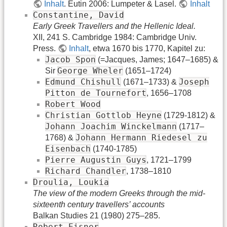
Inhalt
. Eutin 2006: Lumpeter & Lasel.
Inhalt
Constantine, David
Early Greek Travellers and the Hellenic Ideal.
XII, 241 S. Cambridge 1984: Cambridge Univ.
Press.
Inhalt
, etwa 1670 bis 1770, Kapitel zu:
Jacob Spon
(=Jacques, James; 1647–1685) &
George Wheler
Sir
(1651–1724)
Edmund Chishull
Joseph
(1671–1733) &
Pitton de Tournefort
, 1656–1708
Robert Wood
Christian Gottlob Heyne
(1729-1812) &
Johann Joachim Winckelmann
(1717–
Johann Hermann Riedesel zu
1768) &
Eisenbach
(1740-1785)
Pierre Augustin Guys
, 1721–1799
Richard Chandler
, 1738–1810
Droulia, Loukia
The view of the modern Greeks through the mid-
sixteenth century travellers’ accounts
Balkan Studies 21 (1980) 275–285.
Robert Eisner