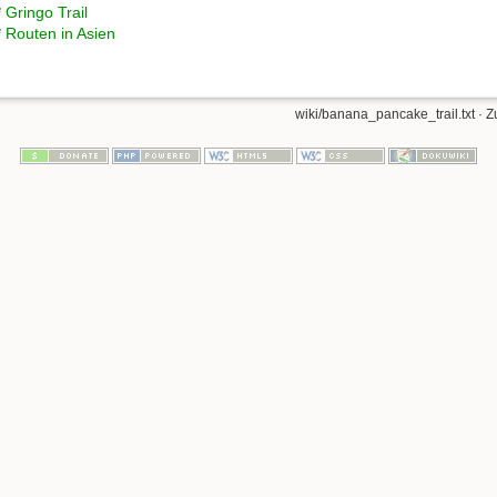
*
Gringo Trail
*
Routen in Asien
wiki/banana_pancake_trail.txt
· Z