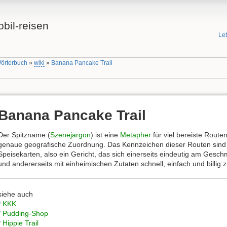
bil-reisen
Le
Wörterbuch
»
wiki
»
Banana Pancake Trail
Banana Pancake Trail
Der Spitzname (
Szenejargon
) ist eine
Metapher
für viel bereiste Route
genaue geografische Zuordnung. Das Kennzeichen dieser Routen sin
Speisekarten, also ein Gericht, das sich einerseits eindeutig am Gesch
und andererseits mit einheimischen Zutaten schnell, einfach und billig z
siehe auch
*
KKK
*
Pudding-Shop
*
Hippie Trail