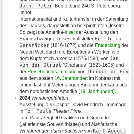
Joch, Peter
: Begleitband 240 S. Petersberg:
Imhof.
Internationalität und Kulturtransfer in der Sammlung
des Hauses, dargestellt an beispielhaften „Inseln“.
So zeigt die Amerika-
Insel
der Ausstellung den
Friedrich
Braunschweiger Reiseschriftsteller
Gerstäcker
(1816-1872) und die
Entdeckung
der
Neuen Welt durch die Europäer an Werken wie
Jan
dem Kupferstich
America
(1575/1580) von
van der Straet
`Stradanus´ (1523-1605) und
Theodor de Bry
der
Reiseberichtsammlung
von
aus dem späten
16. Jahrhundert
im Kontrast mit
einem fast fünf Meter langen Birkenrindenkanu aus
dem nordöstlichen Amerika (
19. Jahrhundert
).
2024
Wandergefährten
Ausstellung als Caspar-David Friedrich-Hommage
Tom Pauls
in
Theater Pirna
Tom Pauls zeigt 60 Grafiken und Gemälde
(„allerfeinste Souvenirblätter) und
Mahlerische
Karl August
Wanderungen durch Sachsen
von