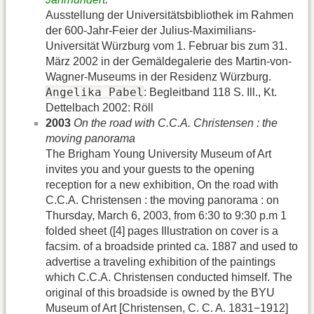
Ausstellung der Universitätsbibliothek im Rahmen
der 600-Jahr-Feier der Julius-Maximilians-
Universität Würzburg vom 1. Februar bis zum 31.
März 2002 in der Gemäldegalerie des Martin-von-
Wagner-Museums in der Residenz Würzburg.
Angelika Pabel
: Begleitband 118 S. Ill., Kt.
Dettelbach 2002: Röll
2003
On the road with C.C.A. Christensen : the
moving panorama
The Brigham Young University Museum of Art
invites you and your guests to the opening
reception for a new exhibition, On the road with
C.C.A. Christensen : the moving panorama : on
Thursday, March 6, 2003, from 6:30 to 9:30 p.m 1
folded sheet ([4] pages Illustration on cover is a
facsim. of a broadside printed ca. 1887 and used to
advertise a traveling exhibition of the paintings
which C.C.A. Christensen conducted himself. The
original of this broadside is owned by the BYU
Museum of Art [Christensen, C. C. A. 1831−1912]