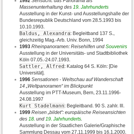
1992
Sehsucht: das Panorama als
Massenunterhaltung des
19. Jahrhunderts
Ausstellung in der Kunst- und Ausstellungshalle der
Bundesrepublik Deutschland vom 28.5.1993 bis
10.10.1993.
Baldus, Alexandra
: Begleitband 137 S.,
gleichzeitig Mag.-Arb. Univ. Bonn, 1994
1993
Rheinpanoramen: Reisehilfen und
Souvenirs
Ausstellung in der Universitäts- und Stadtbibliothek
Köln 07.05.-24.07.1993.
Sattler, Alfred
: Katalog 64 S. Köln: [Die
Universität].
1996
Sensationen - Weltschau auf Wanderschaft
14 „Weltpanoramen“ im Blickpunkt
Ausstellung im PTT-Museum, Bern, 23.11.1996-
24.08.1997
Kurt Stadelmann
: Begleitband. 90 S. zahlr. Ill.
1999
Reisen „bildet“: europäische Reiseansichten
des
18.
und
19. Jahrhunderts
.
Ausstellung in der Staatlichen Galerie/Graphische
Sammlung Dessau vom 27.11.1999 bis 16.1.2000.