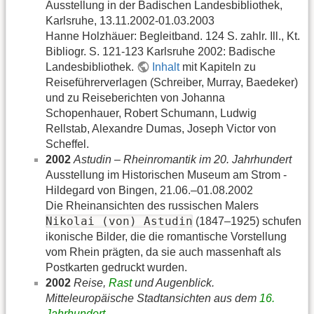
Ausstellung in der Badischen Landesbibliothek,
Karlsruhe, 13.11.2002-01.03.2003
Hanne Holzhäuer: Begleitband. 124 S. zahlr. Ill., Kt.
Bibliogr. S. 121-123 Karlsruhe 2002: Badische
Landesbibliothek.
Inhalt
mit Kapiteln zu
Reiseführerverlagen (Schreiber, Murray, Baedeker)
und zu Reiseberichten von Johanna
Schopenhauer, Robert Schumann, Ludwig
Rellstab, Alexandre Dumas, Joseph Victor von
Scheffel.
2002
Astudin – Rheinromantik im 20. Jahrhundert
Ausstellung im Historischen Museum am Strom -
Hildegard von Bingen, 21.06.–01.08.2002
Die Rheinansichten des russischen Malers
Nikolai (von) Astudin
(1847–1925) schufen
ikonische Bilder, die die romantische Vorstellung
vom Rhein prägten, da sie auch massenhaft als
Postkarten gedruckt wurden.
2002
Reise,
Rast
und Augenblick.
Mitteleuropäische Stadtansichten aus dem
16.
Jahrhundert
.