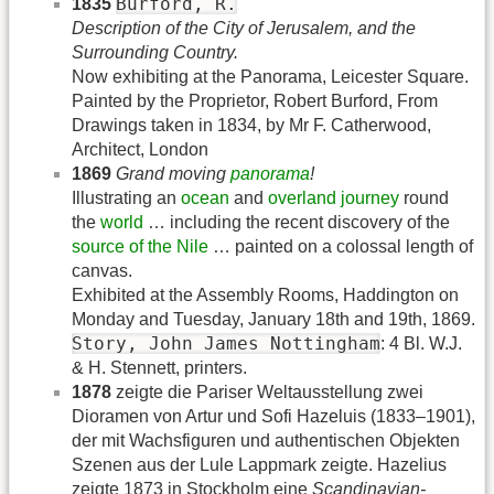
Burford, R.
1835
Description of the City of Jerusalem, and the
Surrounding Country.
Now exhibiting at the Panorama, Leicester Square.
Painted by the Proprietor, Robert Burford, From
Drawings taken in 1834, by Mr F. Catherwood,
Architect, London
1869
Grand moving
panorama
!
Illustrating an
ocean
and
overland
journey
round
the
world
… including the recent discovery of the
source of the Nile
… painted on a colossal length of
canvas.
Exhibited at the Assembly Rooms, Haddington on
Monday and Tuesday, January 18th and 19th, 1869.
Story, John James Nottingham
: 4 Bl. W.J.
& H. Stennett, printers.
1878
zeigte die Pariser Weltausstellung zwei
Dioramen von Artur und Sofi Hazeluis (1833–1901),
der mit Wachsfiguren und authentischen Objekten
Szenen aus der Lule Lappmark zeigte. Hazelius
zeigte 1873 in Stockholm eine
Scandinavian-