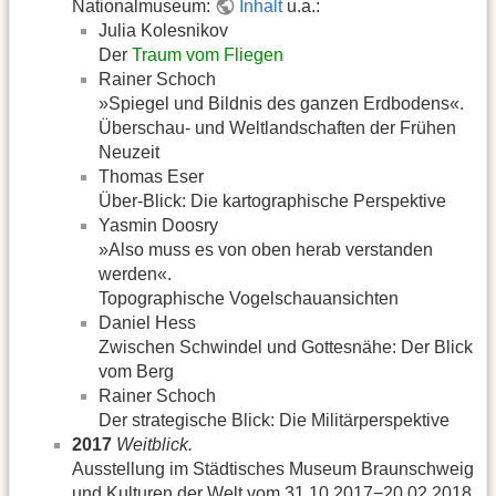
Nationalmuseum:
Inhalt
u.a.:
Julia Kolesnikov
Der
Traum vom Fliegen
Rainer Schoch
»Spiegel und Bildnis des ganzen Erdbodens«.
Überschau- und Weltlandschaften der Frühen
Neuzeit
Thomas Eser
Über-Blick: Die kartographische Perspektive
Yasmin Doosry
»Also muss es von oben herab verstanden
werden«.
Topographische Vogelschauansichten
Daniel Hess
Zwischen Schwindel und Gottesnähe: Der Blick
vom Berg
Rainer Schoch
Der strategische Blick: Die Militärperspektive
2017
Weitblick.
Ausstellung im Städtisches Museum Braunschweig
und Kulturen der Welt vom 31.10.2017−20.02.2018.