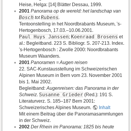
Heise, Helga: [14] Blätter Dessau, 1999.
2001
Panorama op de wereld: het landschap van
Bosch
Rubens
tot
.
Tentoonstelling in het Noordbrabants Museum, 's-
Hertogenbosch, 17.03.–10.06.2001.
Paul Huys Janssen
Koenraad Brosens
;
et
al.: Begleitband. 223 S. Bibliogr. S. 207-213. Index.
's-Hertogenbosch : Zwolle 2000: Noordbrabants
Museum Waanders.
2001
Panoramen = Augen reisen
22. SAC-Kunstausstellung im Schweizerischen
Alpinen Museum in Bern vom 23. November 2001
bis 1. Mai 2002.
Begleitband:
Augenreisen: das Panorama in der
Susanne Grieder
Schweiz.
(Red.): 191 S.
Literaturverz. S. 185–187 Bern 2001:
Schweizerisches Alpines Museum.
Inhalt
Mit einem Beitrag über die Panoramasammlungen
in der Schweiz.
2002
Der Rhein im Panorama: 1825 bis heute