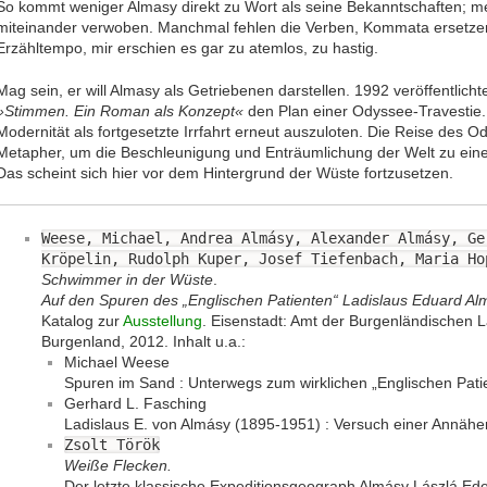
So kommt weniger Almasy direkt zu Wort als seine Bekanntschaften; me
miteinander verwoben. Manchmal fehlen die Verben, Kommata ersetzen
Erzähltempo, mir erschien es gar zu atemlos, zu hastig.
Mag sein, er will Almasy als Getriebenen darstellen. 1992 veröffentlich
»Stimmen. Ein Roman als Konzept«
den Plan einer Odyssee-Travestie. 
Modernität als fortgesetzte Irrfahrt erneut auszuloten. Die Reise des O
Metapher, um die Beschleunigung und Enträumlichung der Welt zu eine
Das scheint sich hier vor dem Hintergrund der Wüste fortzusetzen.
Weese, Michael, Andrea Almásy, Alexander Almásy, G
Kröpelin, Rudolph Kuper, Josef Tiefenbach, Maria Ho
Schwimmer in der Wüste
.
Auf den Spuren des „Englischen Patienten“ Ladislaus Eduard Alm
Katalog zur
Ausstellung
. Eisenstadt: Amt der Burgenländische
Burgenland, 2012. Inhalt u.a.:
Michael Weese
Spuren im Sand : Unterwegs zum wirklichen „Englischen Patie
Gerhard L. Fasching
Ladislaus E. von Almásy (1895-1951) : Versuch einer Annäh
Zsolt Török
Weiße Flecken.
Der letzte klassische Expeditionsgeograph Almásy Lászlá Ed