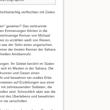
htsträchtig verflochten mit Zeiten
nten” gesehen? Das verbrannte
en Erinnerungen führten in die
gleichnamige Roman von Michael
tes zu erzählen weiß von Reisen,
es war der Sohn eines ungarischen
, einer der besten Kenner der Sahara
eheilten Amöbenruhr.
kungen. Ihr Gebiet berührt im Süden
t sich im Westen in der Sahara. Die
 Brunnen und Oasen einen
cht und bewahren ein uraltes Erbe.
weisen auf Erzählungen aus einer
 mit zehntausenden Soldaten, die
llen sind. Schrecklich aber war die
Kunst des Überlebens und bewahrten
 nie verschollen.