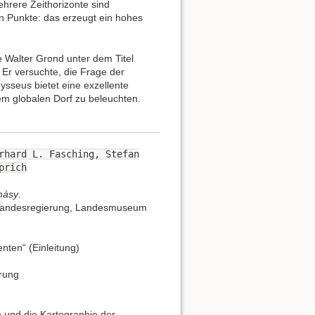
hrere Zeithorizonte sind
 Punkte: das erzeugt ein hohes
te Walter Grond unter dem Titel
Er versuchte, die Frage der
dysseus bietet eine exzellente
m globalen Dorf zu beleuchten.
erhard L. Fasching, Stefan
prich
ásy
.
n Landesregierung, Landesmuseum
nten“ (Einleitung)
erung
e und die Kartographie der