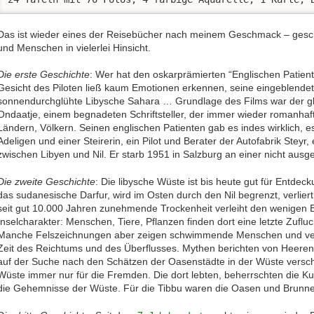
Das ist wieder eines der Reisebücher nach meinem Geschmack – geschic
und Menschen in vielerlei Hinsicht.
Die erste Geschichte
: Wer hat den oskarprämierten “Englischen Patie
Gesicht des Piloten ließ kaum Emotionen erkennen, seine eingeblendet
sonnendurchglühte Libysche Sahara … Grundlage des Films war der 
Ondaatje, einem begnadeten Schriftsteller, der immer wieder romanhaf
Ländern, Völkern. Seinen englischen Patienten gab es indes wirklich, 
Adeligen und einer Steirerin, ein Pilot und Berater der Autofabrik Steyr
zwischen Libyen und Nil. Er starb 1951 in Salzburg an einer nicht ausg
Die zweite Geschichte
: Die libysche Wüste ist bis heute gut für Entdec
das sudanesische Darfur, wird im Osten durch den Nil begrenzt, verlier
seit gut 10.000 Jahren zunehmende Trockenheit verleiht den wenigen
Inselcharakter: Menschen, Tiere, Pflanzen finden dort eine letzte Zuflu
Manche Felszeichnungen aber zeigen schwimmende Menschen und ver
Zeit des Reichtums und des Überflusses. Mythen berichten von Heeren
auf der Suche nach den Schätzen der Oasenstädte in der Wüste verscho
Wüste immer nur für die Fremden. Die dort lebten, beherrschten die 
die Gehemnisse der Wüste. Für die Tibbu waren die Oasen und Brunnen