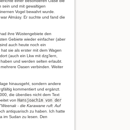
erichte einer besonderen Oase die
 sein und mit gewaltigen
einernen Vogel bewahrt wurde.
 war Almásy. Er suchte und fand die
schad ihre Wüstengebiete den
sten Gebiete wieder einfacher (aber
 sind auch heute noch ein
 hat sie als erster mit dem Wagen
rt (auch ein Lkw mit dzg’lern,
 haben und werden selten erlaubt.
 mehrere Oasen verbinden. Weiter
uflage hinausgeht, sondern andere
gfältig kommentiert und ergänzt.
000, die überdies nicht dem Text
eitet von
Hansjoachim von der
“Weenak - die Karawane ruft. Auf
och antiquarisch zu haben. Ich hatte
a im Sudan zu lesen. Den