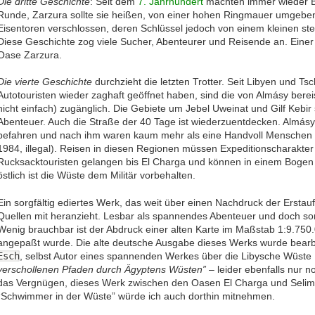
Die dritte Geschichte
: Seit dem
7. Jahrhundert
machten immer wieder B
Runde, Zarzura sollte sie heißen, von einer hohen Ringmauer umgeben
Eisentoren verschlossen, deren Schlüssel jedoch von einem kleinen st
Diese Geschichte zog viele Sucher, Abenteurer und Reisende an. Einer
Oase Zarzura.
Die vierte Geschichte
durchzieht die letzten Trotter. Seit Libyen und T
Autotouristen wieder zaghaft geöffnet haben, sind die von Almásy berei
nicht einfach) zugänglich. Die Gebiete um Jebel Uweinat und Gilf Kebir
Abenteuer. Auch die Straße der 40 Tage ist wiederzuentdecken. Almásy
befahren und nach ihm waren kaum mehr als eine Handvoll Menschen do
1984, illegal). Reisen in diesen Regionen müssen Expeditionscharakter
Rucksacktouristen gelangen bis El Charga und können in einem Bogen
östlich ist die Wüste dem Militär vorbehalten.
Ein sorgfältig ediertes Werk, das weit über einen Nachdruck der Ersta
Quellen mit heranzieht. Lesbar als spannendes Abenteuer und doch sor
Wenig brauchbar ist der Abdruck einer alten Karte im Maßstab 1:9.750.
angepaßt wurde. Die alte deutsche Ausgabe dieses Werks wurde bearb
Esch
, selbst Autor eines spannenden Werkes über die Libysche Wüste
verschollenen Pfaden durch Ägyptens Wüsten”
– leider ebenfalls nur n
das Vergnügen, dieses Werk zwischen den Oasen El Charga und Selim
“Schwimmer in der Wüste” würde ich auch dorthin mitnehmen.