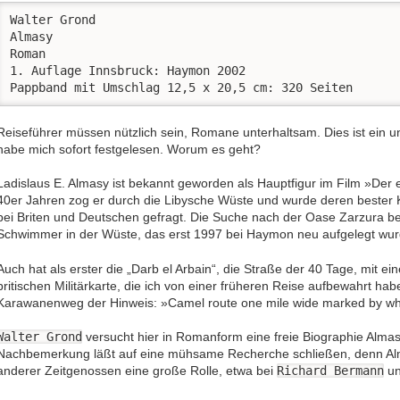
Walter Grond

Almasy

Roman

1. Auflage Innsbruck: Haymon 2002

Pappband mit Umschlag 12,5 x 20,5 cm: 320 Seiten
Reiseführer müssen nützlich sein, Romane unterhaltsam. Dies ist ein 
habe mich sofort festgelesen. Worum es geht?
Ladislaus E. Almasy ist bekannt geworden als Hauptfigur im Film »Der e
40er Jahren zog er durch die Libysche Wüste und wurde deren bester K
bei Briten und Deutschen gefragt. Die Suche nach der Oase Zarzura b
Schwimmer in der Wüste, das erst 1997 bei Haymon neu aufgelegt wurd
Auch hat als erster die „Darb el Arbain“, die Straße der 40 Tage, mit ei
britischen Militärkarte, die ich von einer früheren Reise aufbewahrt hab
Karawanenweg der Hinweis: »Camel route one mile wide marked by wh
Walter Grond
versucht hier in Romanform eine freie Biographie Almas
Nachbemerkung läßt auf eine mühsame Recherche schließen, denn Alm
anderer Zeitgenossen eine große Rolle, etwa bei
Richard Bermann
u