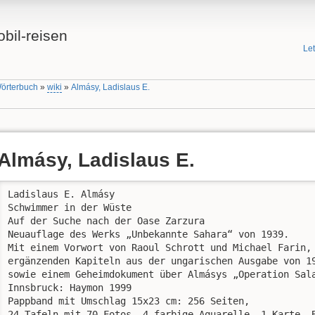
bil-reisen
Le
Wörterbuch
»
wiki
»
Almásy, Ladislaus E.
Almásy, Ladislaus E.
Ladislaus E. Almásy

Schwimmer in der Wüste

Auf der Suche nach der Oase Zarzura

Neuauflage des Werks „Unbekannte Sahara“ von 1939.

Mit einem Vorwort von Raoul Schrott und Michael Farin,

ergänzenden Kapiteln aus der ungarischen Ausgabe von 19
sowie einem Geheimdokument über Almásys „Operation Sala
Innsbruck: Haymon 1999

Pappband mit Umschlag 15x23 cm: 256 Seiten, 

24 Tafeln mit 70 Fotos, 4 farbige Aquarelle, 1 Karte, 