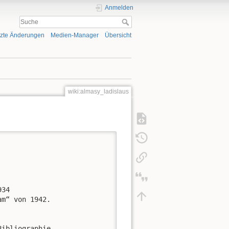
Anmelden
tzte Änderungen
Medien-Manager
Übersicht
wiki:almasy_ladislaus
34

m“ von 1942.

Bibliographie