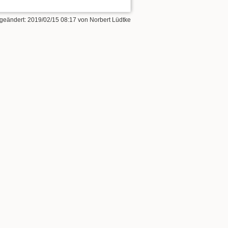
 geändert:
2019/02/15 08:17
von
Norbert Lüdtke