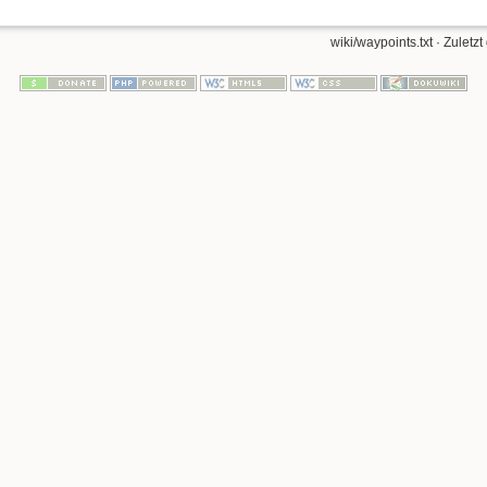
wiki/waypoints.txt
· Zuletzt