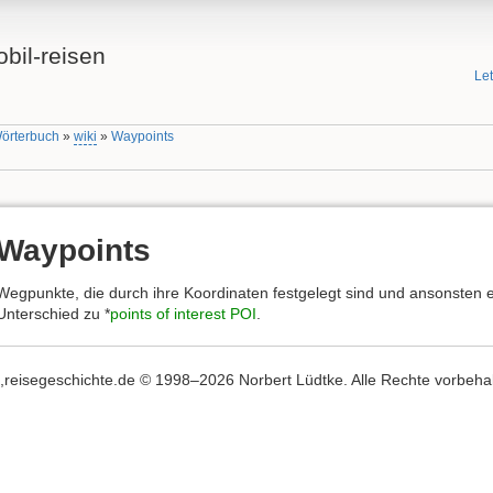
bil-reisen
Le
Wörterbuch
»
wiki
»
Waypoints
Waypoints
Wegpunkte, die durch ihre Koordinaten festgelegt sind und ansonsten 
Unterschied zu *
points of interest POI
.
,,reisegeschichte.de © 1998–2026 Norbert Lüdtke. Alle Rechte vorbehalte