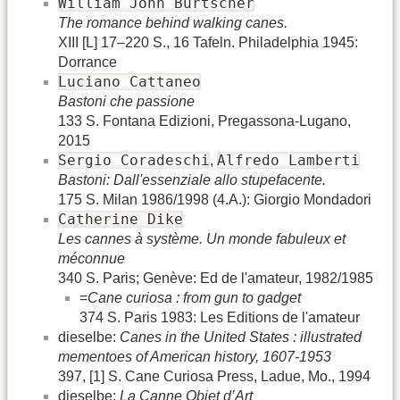
William John Burtscher
The romance behind walking canes.
XIII [L] 17–220 S., 16 Tafeln. Philadelphia 1945:
Dorrance
Luciano Cattaneo
Bastoni che passione
133 S. Fontana Edizioni, Pregassona-Lugano,
2015
Sergio Coradeschi
Alfredo Lamberti
,
Bastoni: Dall'essenziale allo stupefacente.
175 S. Milan 1986/1998 (4.A.): Giorgio Mondadori
Catherine Dike
Les cannes à système. Un monde fabuleux et
méconnue
340 S. Paris; Genève: Ed de l'amateur, 1982/1985
=
Cane curiosa : from gun to gadget
374 S. Paris 1983: Les Editions de l'amateur
dieselbe:
Canes in the United States : illustrated
mementoes of American history, 1607-1953
397, [1] S. Cane Curiosa Press, Ladue, Mo., 1994
dieselbe:
La Canne Objet d’Art