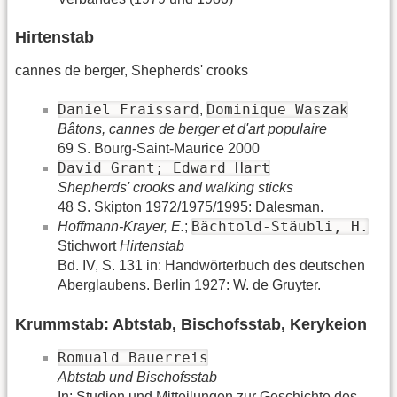
Hirtenstab
cannes de berger, Shepherds' crooks
Daniel Fraissard
Dominique Waszak
,
Bâtons, cannes de berger et d'art populaire
69 S. Bourg-Saint-Maurice 2000
David Grant; Edward Hart
Shepherds' crooks and walking sticks
48 S. Skipton 1972/1975/1995: Dalesman.
Bächtold-Stäubli, H.
Hoffmann-Krayer, E.
;
Stichwort
Hirtenstab
Bd. IV, S. 131 in: Handwörterbuch des deutschen
Aberglaubens. Berlin 1927: W. de Gruyter.
Krummstab: Abtstab, Bischofsstab, Kerykeion
Romuald Bauerreis
Abtstab und Bischofsstab
In: Studien und Mitteilungen zur Geschichte des