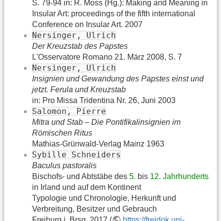
S. 79-94 in: R. Moss (Hg.): Making and Meaning in
Insular Art: proceedings of the fifth international
Conference on Insular Art. 2007
Nersinger, Ulrich
Der Kreuzstab des Papstes
L'Osservatore Romano 21. März 2008, S. 7
Nersinger, Ulrich
Insignien und Gewandung des Papstes einst und
jetzt. Ferula und Kreuzstab
in: Pro Missa Tridentina Nr. 26, Juni 2003
Salomon, Pierre
Mitra und Stab – Die Pontifikalinsignien im
Römischen Ritus
Mathias-Grünwald-Verlag Mainz 1963
Sybille Schneiders
Baculus pastoralis
Bischofs- und Abtstäbe des
5.
bis
12. Jahrhunderts
in Irland und auf dem Kontinent
Typologie und Chronologie, Herkunft und
Verbreitung, Besitzer und Gebrauch
Freiburg i. Brsg. 2017 (
https://freidok.uni-