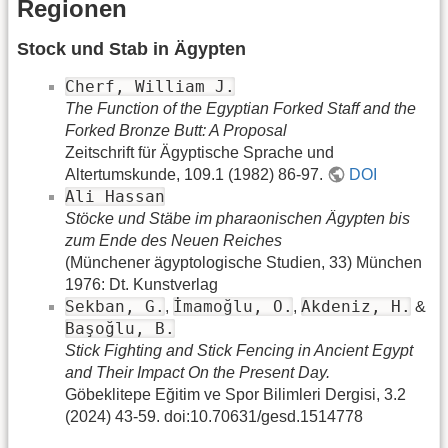
Regionen
Stock und Stab in Ägypten
Cherf, William J.
The Function of the Egyptian Forked Staff and the
Forked Bronze Butt: A Proposal
Zeitschrift für Ägyptische Sprache und
Altertumskunde, 109.1 (1982) 86-97.
DOI
Ali Hassan
Stöcke und Stäbe im pharaonischen Ägypten bis
zum Ende des Neuen Reiches
(Münchener ägyptologische Studien, 33) München
1976: Dt. Kunstverlag
Sekban, G.
İmamoğlu, O.
Akdeniz, H.
,
,
&
Başoğlu, B.
Stick Fighting and Stick Fencing in Ancient Egypt
and Their Impact On the Present Day.
Göbeklitepe Eğitim ve Spor Bilimleri Dergisi, 3.2
(2024) 43-59. doi:10.70631/gesd.1514778