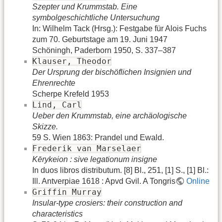
Szepter und Krummstab. Eine
symbolgeschichtliche Untersuchung
In: Wilhelm Tack (Hrsg.): Festgabe für Alois Fuchs
zum 70. Geburtstage am 19. Juni 1947
Schöningh, Paderborn 1950, S. 337–387
Klauser, Theodor
Der Ursprung der bischöflichen Insignien und
Ehrenrechte
Scherpe Krefeld 1953
Lind, Carl
Ueber den Krummstab, eine archäologische
Skizze.
59 S. Wien 1863: Prandel und Ewald.
Frederik van Marselaer
Kērykeion : sive legationum insigne
In duos libros distributum. [8] Bl., 251, [1] S., [1] Bl.:
Ill. Antverpiae 1618 : Apvd Gvil. A Tongris
Online
Griffin Murray
Insular-type crosiers: their construction and
characteristics