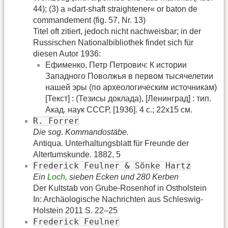
44); (3) a »dart-shaft straightener« or baton de
commandement (fig. 57, Nr. 13)
Titel oft zitiert, jedoch nicht nachweisbar; in der
Russischen Nationalbibliothek findet sich für
diesen Autor 1936:
Ефименко, Петр Петрович: К истории
Западного Поволжья в первом тысячелетии
нашей эры (по археологическим источникам)
[Текст] : (Тезисы доклада), [Ленинград] : тип.
Акад. наук СССР, [1936]. 4 с.; 22х15 см.
R. Forrer
Die sog. Kommandostäbe.
Antiqua. Unterhaltungsblatt für Freunde der
Altertumskunde. 1882, 5
Frederick Feulner & Sönke Hartz
Ein
Loch
, sieben Ecken und 280 Kerben
Der Kultstab von Grube-Rosenhof in Ostholstein
In: Archäologische Nachrichten aus Schleswig-
Holstein 2011 S. 22–25
Frederick Feulner