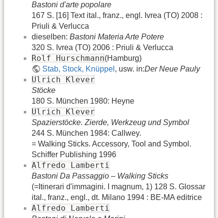
Bastoni d'arte popolare
167 S. [16] Text ital., franz., engl. Ivrea (TO) 2008 :
Priuli & Verlucca
dieselben:
Bastoni Materia Arte Potere
320 S. Ivrea (TO) 2006 : Priuli & Verlucca
Rolf Hurschmann
(Hamburg)
Stab, Stock, Knüppel
, usw. in:
Der Neue Pauly
Ulrich Klever
Stöcke
180 S. München 1980: Heyne
Ulrich Klever
Spazierstöcke. Zierde, Werkzeug und Symbol
244 S. München 1984: Callwey.
= Walking Sticks. Accessory, Tool and Symbol.
Schiffer Publishing 1996
Alfredo Lamberti
Bastoni Da Passaggio – Walking Sticks
(=Itinerari d'immagini. I magnum, 1) 128 S. Glossar
ital., franz., engl., dt. Milano 1994 : BE-MA editrice
Alfredo Lamberti