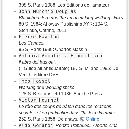
398 S. Paris 1988: Les Editions de l'amateur
John Murchie Douglas
Blackthorn lore and the art of making walking sticks.
80 S. 1984: Alloway Publishing AYR; 104 S.
Stenlake, Catrine, 2011
Pierre Faveton
Les Cannes.
95 S. Paris 1988: Charles Massin
Antonia Abbatista Finocchiaro
Il libro dei bastoni.
(= Guida all’antiquariato) 187 S. Milano 1995: De
Vecchi editore DVE
Theo Fossel
Walking and working sticks
128 S. Beaconsfield 1986: Apostle Press.
Victor Fournel
Le rôle des coups de bâton dans les relations
sociales et en particulier dans l'histoire littéraire.
252 S. Paris 1858: Delahays.
Online
Aldo Gerardi
,
Renzo Traballesi
,
Alberto Zina