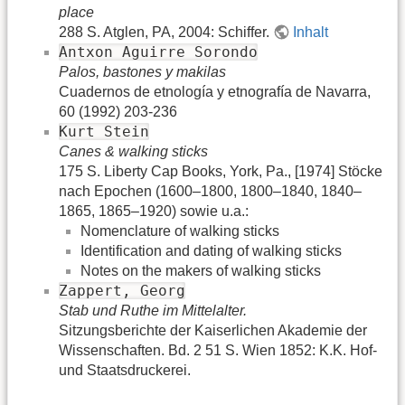
place
288 S. Atglen, PA, 2004: Schiffer.
Inhalt
Antxon Aguirre Sorondo
Palos, bastones y makilas
Cuadernos de etnología y etnografía de Navarra,
60 (1992) 203-236
Kurt Stein
Canes & walking sticks
175 S. Liberty Cap Books, York, Pa., [1974] Stöcke
nach Epochen (1600–1800, 1800–1840, 1840–
1865, 1865–1920) sowie u.a.:
Nomenclature of walking sticks
Identification and dating of walking sticks
Notes on the makers of walking sticks
Zappert, Georg
Stab und Ruthe im Mittelalter.
Sitzungsberichte der Kaiserlichen Akademie der
Wissenschaften. Bd. 2 51 S. Wien 1852: K.K. Hof-
und Staatsdruckerei.