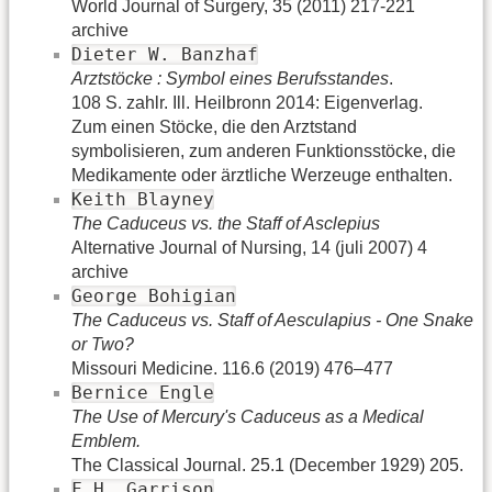
World Journal of Surgery, 35 (2011) 217-221
archive
Dieter W. Banzhaf
Arztstöcke : Symbol eines Berufsstandes
.
108 S. zahlr. Ill. Heilbronn 2014: Eigenverlag.
Zum einen Stöcke, die den Arztstand
symbolisieren, zum anderen Funktionsstöcke, die
Medikamente oder ärztliche Werzeuge enthalten.
Keith Blayney
The Caduceus vs. the Staff of Asclepius
Alternative Journal of Nursing, 14 (juli 2007) 4
archive
George Bohigian
The Caduceus vs. Staff of Aesculapius - One Snake
or Two?
Missouri Medicine. 116.6 (2019) 476–477
Bernice Engle
The Use of Mercury's Caduceus as a Medical
Emblem.
The Classical Journal. 25.1 (December 1929) 205.
F.H. Garrison