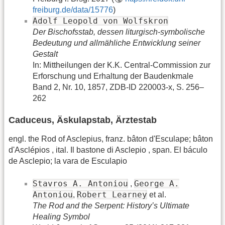
freiburg.de/data/15776
)
Adolf Leopold von Wolfskron
Der Bischofsstab, dessen liturgisch-symbolische
Bedeutung und allmähliche Entwicklung seiner
Gestalt
In: Mittheilungen der K.K. Central-Commission zur
Erforschung und Erhaltung der Baudenkmale
Band 2, Nr. 10, 1857, ZDB-ID 220003-x, S. 256–
262
Caduceus, Äskulapstab, Ärztestab
engl. the Rod of Asclepius, franz. bâton d'Esculape; bâton
d'Asclépios , ital. Il bastone di Asclepio , span. El báculo
de Asclepio; la vara de Esculapio
Stavros A. Antoniou
George A.
,
Antoniou
Robert Learney
,
et al.
The Rod and the Serpent: History’s Ultimate
Healing Symbol