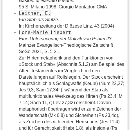
Bastoni di Narvalo e Marini
95 S. Milano 1998: Giorgio Montadori GMA
Leitner, E.
Ein Stab als Stütze.
In: Kirchenzeitung der Diözese Linz, 43 (2004)
Lore-Marie Liebert
Eine Untersuchung der Motivik von Psalm 23
.
Mainzer Evangelisch-Theologische Zeitschrift
SoSe 2021, S. 5-21.
Zur Hirtenmetaphorik und den Funktionen von
»Stock und Stab« (Abschnitt 5.1.2) am Beispiel des
Alten Testamentes im Vergleich mit den
Darstellungen auf Rollsiegeln. Der Stock erscheint
hauptsächlich als Schlagwaffe (Keule) (Num 22,27;
Jes 9,3; Sam 17,34f.), während der Stab als
multifunktionales Werkzeug des Hirten (Ps 23,4; Mi
7,14; Sach 11,7; Lev 27,32) erscheint. Davon
metaphorisch übertragen wird er zum Zeichen der
Wanderschaft (Mk 6,8) und Sicherheit (Ps 23,4d),
als Zeichen des richtenden Herrschers (Jes 11,4)
und für Gerechtigkeit (Hebr 1,8), als Insignie (Ps