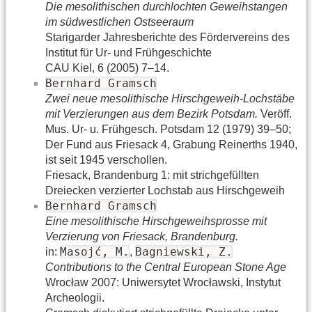
Die mesolithischen durchlochten Geweihstangen
im südwestlichen Ostseeraum
Starigarder Jahresberichte des Fördervereins des
Institut für Ur- und Frühgeschichte
CAU Kiel, 6 (2005) 7–14.
Bernhard Gramsch
Zwei neue mesolithische Hirschgeweih-Lochstäbe
mit Verzierungen aus dem Bezirk Potsdam.
Veröff.
Mus. Ur- u. Frühgesch. Potsdam 12 (1979) 39–50;
Der Fund aus Friesack 4, Grabung Reinerths 1940,
ist seit 1945 verschollen.
Friesack, Brandenburg 1: mit strichgefüllten
Dreiecken verzierter Lochstab aus Hirschgeweih
Bernhard Gramsch
Eine mesolithische Hirschgeweihsprosse mit
Verzierung von Friesack, Brandenburg.
Masojć, M.
Bagniewski, Z.
in:
,
Contributions to the Central European Stone Age
Wrocław 2007: Uniwersytet Wrocławski, Instytut
Archeologii.