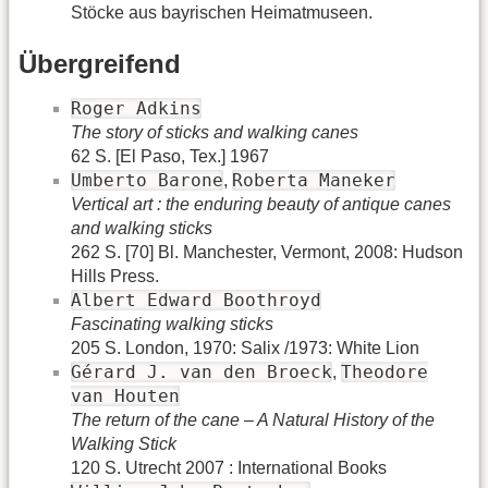
Stöcke aus bayrischen Heimatmuseen.
Übergreifend
Roger Adkins
The story of sticks and walking canes
62 S. [El Paso, Tex.] 1967
Umberto Barone
Roberta Maneker
,
Vertical art : the enduring beauty of antique canes
and walking sticks
262 S. [70] Bl. Manchester, Vermont, 2008: Hudson
Hills Press.
Albert Edward Boothroyd
Fascinating walking sticks
205 S. London, 1970: Salix /1973: White Lion
Gérard J. van den Broeck
Theodore
,
van Houten
The return of the cane – A Natural History of the
Walking Stick
120 S. Utrecht 2007 : International Books