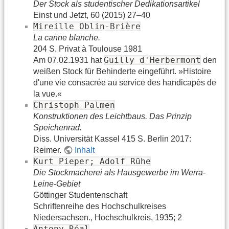
Der Stock als studentischer Dedikationsartikel
Einst und Jetzt, 60 (2015) 27–40
Mireille Oblin-Brière
La canne blanche.
204 S. Privat à Toulouse 1981
Guilly d'Herbermont
Am 07.02.1931 hat
den
weißen Stock für Behinderte eingeführt. »Histoire
d'une vie consacrée au service des handicapés de
la vue.«
Christoph Palmen
Konstruktionen des Leichtbaus. Das Prinzip
Speichenrad.
Diss. Universität Kassel 415 S. Berlin 2017:
Reimer.
Inhalt
Kurt Pieper; Adolf Rühe
Die Stockmacherei als Hausgewerbe im Werra-
Leine-Gebiet
Göttinger Studentenschaft
Schriftenreihe des Hochschulkreises
Niedersachsen., Hochschulkreis, 1935; 2
Antony Réal