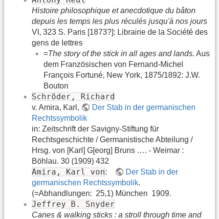
Histoire philosophique et anecdotique du bâton
depuis les temps les plus réculés jusqu'à nos jours
VI, 323 S. Paris [1873?]: Librairie de la Société des
gens de lettres
=
The story of the stick in all ages and lands.
Aus
dem Französischen von Fernand-Michel
François Fortuné, New York, 1875/1892: J.W.
Bouton
Schröder, Richard
v. Amira, Karl,
Der Stab in der germanischen
Rechtssymbolik
in: Zeitschrift der Savigny-Stiftung für
Rechtsgeschichte / Germanistische Abteilung /
Hrsg. von [Karl] G[eorg] Bruns …. - Weimar :
Böhlau. 30 (1909) 432
Amira, Karl von
:
Der Stab in der
germanischen Rechtssymbolik
.
(=Abhandlungen: 25,1) München 1909.
Jeffrey B. Snyder
Canes & walking sticks : a stroll through time and