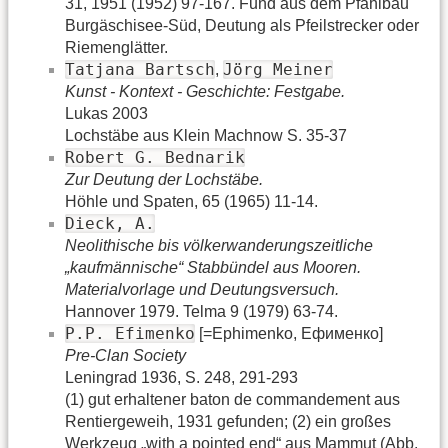
31, 1951 (1952) 97-167. Fund aus dem Pfahlbau
Burgäschisee-Süd, Deutung als Pfeilstrecker oder
Riemenglätter.
Tatjana Bartsch
Jörg Meiner
,
Kunst - Kontext - Geschichte: Festgabe.
Lukas 2003
Lochstäbe aus Klein Machnow S. 35-37
Robert G. Bednarik
Zur Deutung der Lochstäbe.
Höhle und Spaten, 65 (1965) 11-14.
Dieck, A.
Neolithische bis völkerwanderungszeitliche
„kaufmännische“ Stabbündel aus Mooren.
Materialvorlage und Deutungsversuch.
Hannover 1979. Telma 9 (1979) 63-74.
P.P. Efimenko
[=Ephimenko, Ефименко]
Pre-Clan Society
Leningrad 1936, S. 248, 291-293
(1) gut erhaltener baton de commandement aus
Rentiergeweih, 1931 gefunden; (2) ein großes
Werkzeug „with a pointed end“ aus Mammut (Abb.