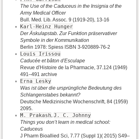
The Use of the Caduceus in the Insignia of the
Army Medical Officer
Bull. Med. Lib. Assoc. 9 (1919-20), 13-16
Karl-Heinz Hunger
Der Äskulapstab. Zur Funktion präservativer
Symbole in der Kommunikation
Berlin 1978: Spiess ISBN 3-920889-76-2
Louis Irissou
Caducée et bâton d'Esculape
Revue d'Histoire de la Pharmacie, 37.124 (1949)
491–491 archive
Erna Lesky
Was ist über die ursprüngliche Bedeutung des
Schlangenstabes bekannt?
Deutsche Medizinische Wochenschrift, 84 (1959)
2095.
M. Prakash
J. C. Johnny
,
Things you don’t learn in medical school:
Caduceus
J Pharm Bioallied Sci, 7.77 (Suppl 1)‎( 2015) S49–