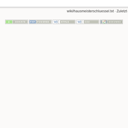
wiki/hausmeisterschluessel.txt
· Zuletzt