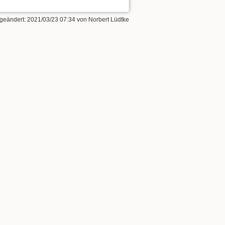
 geändert:
2021/03/23 07:34
von
Norbert Lüdtke