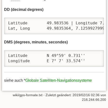
DD (decimal degrees)
Latitude	49.983536 | Longitude 7.125993

Lat, Long 	49.9835364, 7.1259927999
DMS (degrees, minutes, secondes)
Latitude        N 49°59' 0.731''

Longitude       E 7° 7' 33.574''
siehe auch *
Globale Satelliten-Navigationssysteme
wiki/gps-formate.txt
· Zuletzt geändert:
2019/02/16 02:36
von
216.244.66.200