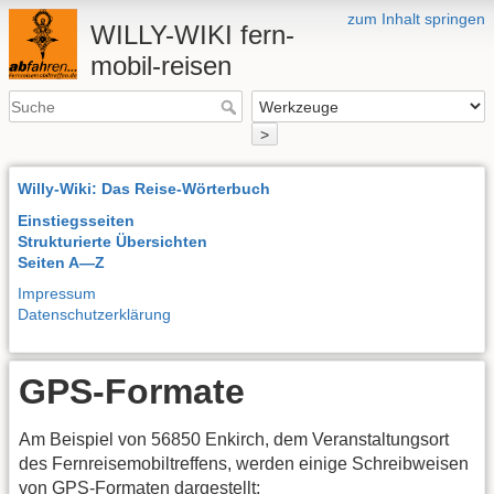
zum Inhalt springen
WILLY-WIKI fern-
mobil-reisen
>
Willy-Wiki: Das Reise-Wörterbuch
Einstiegsseiten
Strukturierte Übersichten
Seiten A—Z
Impressum
Datenschutzerklärung
GPS-Formate
Am Beispiel von 56850 Enkirch, dem Veranstaltungsort
des Fernreisemobiltreffens, werden einige Schreibweisen
von
GPS
-Formaten dargestellt: