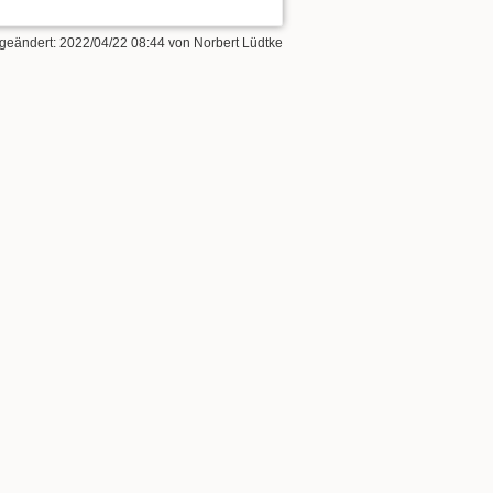
 geändert:
2022/04/22 08:44
von
Norbert Lüdtke