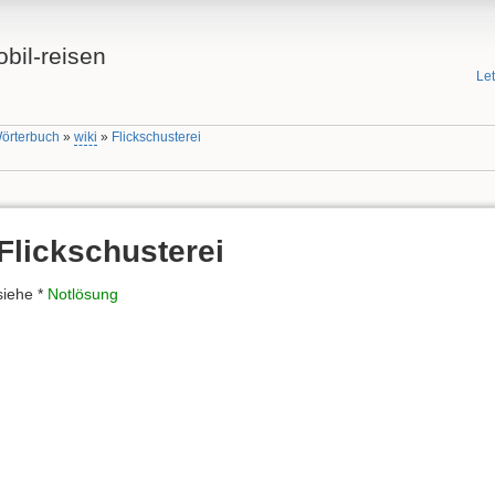
bil-reisen
Le
Wörterbuch
»
wiki
»
Flickschusterei
Flickschusterei
siehe *
Notlösung