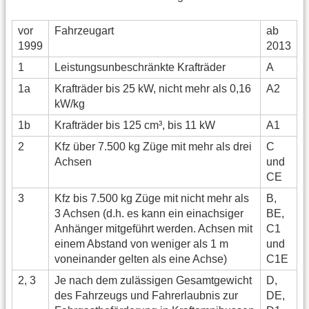
vor
Fahrzeugart
ab
1999
2013
1
Leistungsunbeschränkte Krafträder
A
1a
Krafträder bis 25 kW, nicht mehr als 0,16
A2
kW/kg
1b
Krafträder bis 125 cm³, bis 11 kW
A1
2
Kfz über 7.500 kg Züge mit mehr als drei
C
Achsen
und
CE
3
Kfz bis 7.500 kg Züge mit nicht mehr als
B,
3 Achsen (d.h. es kann ein einachsiger
BE,
Anhänger mitgeführt werden. Achsen mit
C1
einem Abstand von weniger als 1 m
und
voneinander gelten als eine Achse)
C1E
2, 3
Je nach dem zulässigen Gesamtgewicht
D,
des Fahrzeugs und Fahrerlaubnis zur
DE,