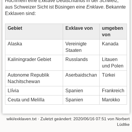
Hochrhein eine Exklave Deutschlands in der Schweiz;
aus Schweizer Sicht ist Büsingen eine
Enklave
. Bekannte
Exklaven sind:
Gebiet
Exklave von
umgeben
von
Alaska
Vereinigte
Kanada
Staaten
Kaliningrader Gebiet
Russlands
Litauen
und Polen
Autonome Republik
Aserbaidschan
Türkei
Nachitschewan
Llívia
Spanien
Frankreich
Ceuta und Melilla
Spanien
Marokko
wiki/exklaven.txt
· Zuletzt geändert:
2020/06/16 07:51
von
Norbert
Lüdtke