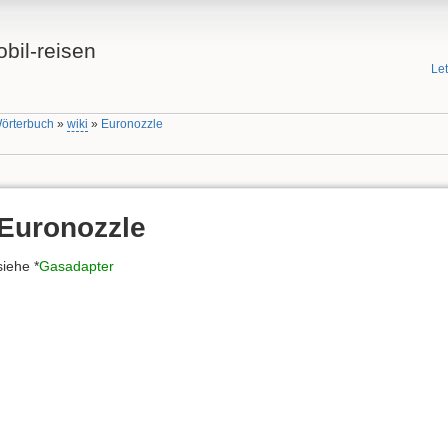
bil-reisen
Le
Wörterbuch
»
wiki
»
Euronozzle
Euronozzle
siehe *
Gasadapter