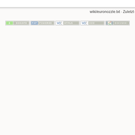
wiki/euronozzle.txt
· Zuletzt