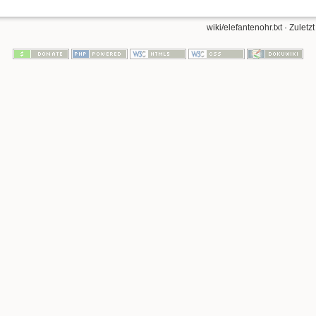
wiki/elefantenohr.txt
· Zuletz