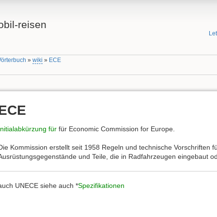
bil-reisen
Le
Wörterbuch
»
wiki
»
ECE
ECE
Initialabkürzung für
für Economic Commission for Europe.
Die Kommission erstellt seit 1958 Regeln und technische Vorschriften 
Ausrüstungsgegenstände und Teile, die in Radfahrzeugen eingebaut o
auch UNECE siehe auch *
Spezifikationen