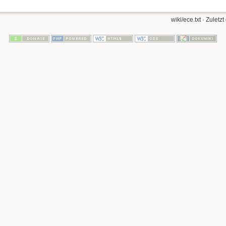
wiki/ece.txt
· Zuletzt