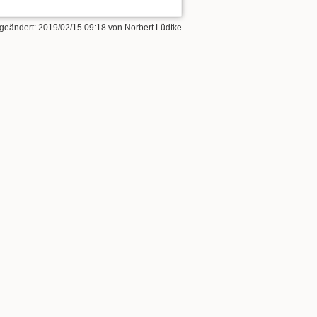
 geändert:
2019/02/15 09:18
von
Norbert Lüdtke