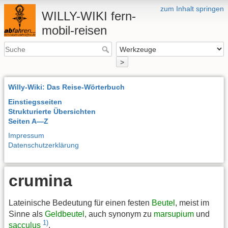
zum Inhalt springen
WILLY-WIKI fern-
mobil-reisen
>
Willy-Wiki: Das Reise-Wörterbuch
Einstiegsseiten
Strukturierte Übersichten
Seiten A—Z
Impressum
Datenschutzerklärung
crumina
Lateinische Bedeutung für einen festen
Beutel
, meist im
Sinne als
Geldbeutel
, auch synonym zu
marsupium
und
1)
sacculus
.