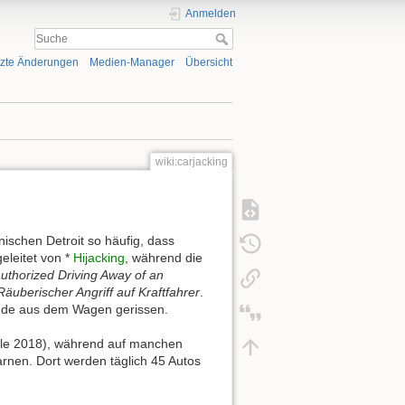
Anmelden
tzte Änderungen
Medien-Manager
Übersicht
wiki:carjacking
schen Detroit so häufig, dass
eleitet von *
Hijacking
, während die
thorized Driving Away of an
äuberischer Angriff auf Kraftfahrer
.
nde aus dem Wagen gerissen.
älle 2018), während auf manchen
rnen. Dort werden täglich 45 Autos