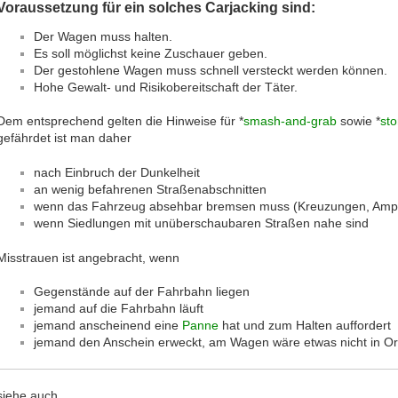
Voraussetzung für ein solches Carjacking sind:
Der Wagen muss halten.
Es soll möglichst keine Zuschauer geben.
Der gestohlene Wagen muss schnell versteckt werden können.
Hohe Gewalt- und Risikobereitschaft der Täter.
Dem entsprechend gelten die Hinweise für *
smash-and-grab
sowie *
sto
gefährdet ist man daher
nach Einbruch der Dunkelheit
an wenig befahrenen Straßenabschnitten
wenn das Fahrzeug absehbar bremsen muss (Kreuzungen, Ampe
wenn Siedlungen mit unüberschaubaren Straßen nahe sind
Misstrauen ist angebracht, wenn
Gegenstände auf der Fahrbahn liegen
jemand auf die Fahrbahn läuft
jemand anscheinend eine
Panne
hat und zum Halten auffordert
jemand den Anschein erweckt, am Wagen wäre etwas nicht in O
siehe auch