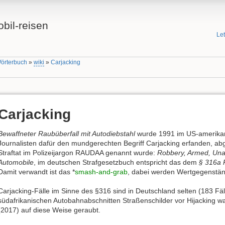
bil-reisen
Le
Wörterbuch
»
wiki
»
Carjacking
Carjacking
Bewaffneter Raubüberfall mit Autodiebstahl
wurde 1991 im US-amerikani
Journalisten dafür den mundgerechten Begriff Carjacking erfanden, abg
Straftat im Polizeijargon RAUDAA genannt wurde:
Robbery, Armed, Unau
Automobile
, im deutschen Strafgesetzbuch entspricht das dem
§ 316a R
Damit verwandt ist das *
smash-and-grab
, dabei werden Wertgegenstä
Carjacking-Fälle im Sinne des §316 sind in Deutschland selten (183 F
südafrikanischen Autobahnabschnitten Straßenschilder vor Hijacking wa
(2017) auf diese Weise geraubt.