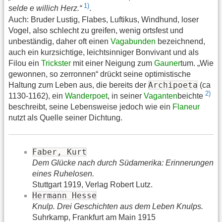
1)
selde e willich Herz.“
.
Auch: Bruder Lustig, Flabes, Luftikus, Windhund, loser
Vogel, also schlecht zu greifen, wenig ortsfest und
unbeständig, daher oft einen
Vagabunden
bezeichnend,
auch ein kurzsichtige, leichtsinniger Bonvivant und als
Filou ein
Trickster
mit einer Neigung zum
Gauner
tum. „Wie
gewonnen, so zerronnen“ drückt seine optimistische
Archipoeta
Haltung zum Leben aus, die bereits der
(ca
2)
1130-1162), ein
Wanderpoet
, in seiner
Vaganten
beichte
beschreibt, seine Lebensweise jedoch wie ein
Flaneur
nutzt als Quelle seiner Dichtung.
Faber, Kurt
Dem Glücke nach durch Südamerika: Erinnerungen
eines Ruhelosen.
Stuttgart 1919, Verlag Robert Lutz.
Hermann Hesse
Knulp. Drei Geschichten aus dem Leben Knulps.
Suhrkamp, Frankfurt am Main 1915